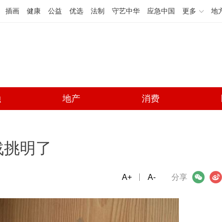
插画
健康
公益
优选
法制
守艺中华
应急中国
更多
地
融
地产
消费
战挑明了
A+
微信
A-
微博
分享