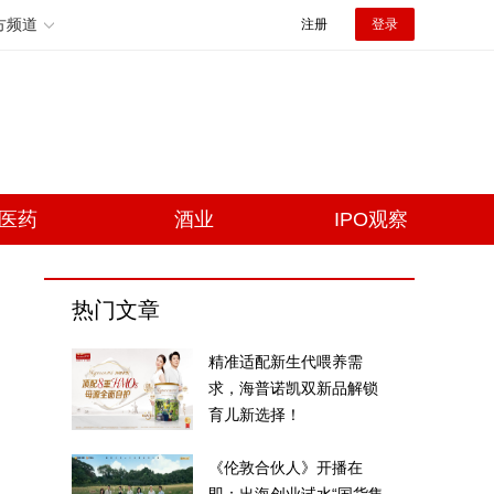
方频道
注册
登录
医药
酒业
IPO观察
热门文章
精准适配新生代喂养需
求，海普诺凯双新品解锁
育儿新选择！
《伦敦合伙人》开播在