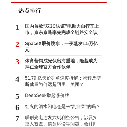
热点排行
1
国内首款“双3C认证”电助力自行车上
市，京东京造率先完成全链路安全认
证
2
SpaceX股价跳水，一夜蒸发1.5万亿
元
3
体育营销成光伏出海重地，隆基成为
拜仁全球官方合作伙伴
4
51.79 亿天价罚单深度拆解：携程反垄
断裁量为何远超阿里、美团？
5
DeepSeek举起涨价牌
6
红火的酒水闪电仓是来“割韭菜”的吗？
7
联创光电连发六则利空公告，涉及实
控人被查、债务诉讼等问题，会计师