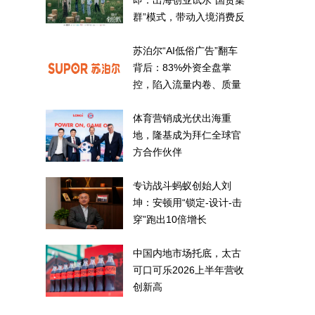
即：出海创业试水“国货集
群”模式，带动入境消费反
向种草
苏泊尔“AI低俗广告”翻车
背后：83%外资全盘掌
控，陷入流量内卷、质量
频发的负循环
体育营销成光伏出海重
地，隆基成为拜仁全球官
方合作伙伴
专访战斗蚂蚁创始人刘
坤：安顿用“锁定-设计-击
穿”跑出10倍增长
中国内地市场托底，太古
可口可乐2026上半年营收
创新高