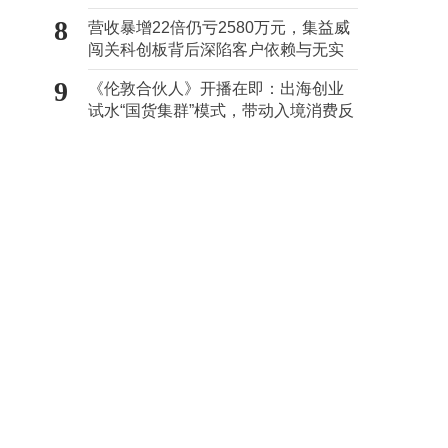
事务所曾出具“保留意见”
8
营收暴增22倍仍亏2580万元，集益威
闯关科创板背后深陷客户依赖与无实
控人困局
9
《伦敦合伙人》开播在即：出海创业
试水“国货集群”模式，带动入境消费反
向种草