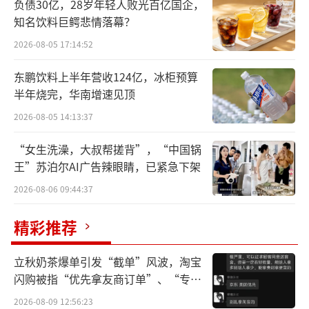
负债30亿，28岁年轻人败光百亿国企，
知名饮料巨鳄悲情落幕？
2026-08-05 17:14:52
东鹏饮料上半年营收124亿，冰柜预算
同日发布的2025年度业绩公告显示，报告
半年烧完，华南增速见顶
期内TVB实现收入31.92亿港元，同比下降
2026-08-05 14:13:37
2%；EBITDA为3.65亿港元，同比增长24%；
“女生洗澡，大叔帮搓背”，“中国锅
股东应占溢利为5900万港元（2024年同期为亏
王”苏泊尔AI广告辣眼睛，已紧急下架
损4.91亿港元），实现扭亏为盈，核心驱动来
2026-08-06 09:44:37
自电视广播与数字媒体业务改善。
（责任编辑：zx06
精彩推荐
00）
立秋奶茶爆单引发“截单”风波，淘宝
闪购被指“优先拿友商订单”、“专挑
贵的拿”
2026-08-09 12:56:23