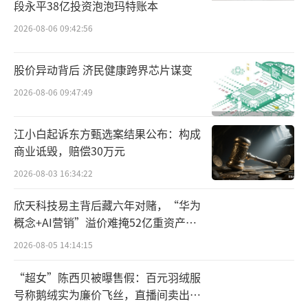
段永平38亿投资泡泡玛特账本
2026-08-06 09:42:56
股价异动背后 济民健康跨界芯片谋变
2026-08-06 09:47:49
江小白起诉东方甄选案结果公布：构成
商业诋毁，赔偿30万元
2026-08-03 16:34:22
欣天科技易主背后藏六年对赌，“华为
概念+AI营销”溢价难掩52亿重资产考
验
2026-08-05 14:14:15
“超女”陈西贝被曝售假：百元羽绒服
号称鹅绒实为廉价飞丝，直播间卖出超