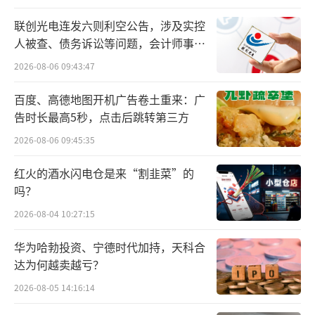
联创光电连发六则利空公告，涉及实控
人被查、债务诉讼等问题，会计师事务
所曾出具“保留意见”
2026-08-06 09:43:47
百度、高德地图开机广告卷土重来：广
告时长最高5秒，点击后跳转第三方
2026-08-06 09:45:35
红火的酒水闪电仓是来“割韭菜”的
吗？
2026-08-04 10:27:15
华为哈勃投资、宁德时代加持，天科合
达为何越卖越亏？
2026-08-05 14:16:14