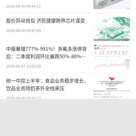
难关待闯
机构们的盛宴
2026-08-06 09:44:11
股价异动背后 济民健康跨界芯片谋变
大普微的股价狂飙，让早期入局者收获颇
丰。
2026-08-06 09:47:49
国资资本作为大普微早期发展的核心推
中报暴增777%-991%！多氟多涨停背
手，也是此次造富行情的最大受益者，其中深
后：二季度利润环比暴跌50%-80%，
是黄金坑还是陷阱？
圳、南京两地国资平台均实现了超百倍账面回
2026-08-07 10:05:35
报。
统一中控上半年：食品业务稳步增长，
饮品业务除奶茶外全线承压
深圳国资的布局始于2016年，彼时，刚成
2026-08-06 09:56:12
立的大普微入选了深圳的“孔雀计划”，并获
得了4000万元资助，其中2000万元为股权投
全球排名第二，年入4000亿，不上市，
资，由深圳市产业园区综合服务中心入股，持
不接受采访，“百年零食神秘家族”浮
出水面？
股30%。
2026-08-06 17:10:48