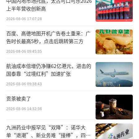
产业发展节奏。
中国内地市场托底，太古可口可乐2026
上半年营收创新高
业绩拐点的到来，成为公司暴涨的催化
2026-08-06 17:07:28
剂。大普微在2022-2025年间累计亏损超17亿
百度、高德地图开机广告卷土重来：广
元，2025年净亏损达4.81亿元。2026年一季度
告时长最高5秒，点击后跳转第三方
成功实现了扭亏为盈，单季度实现营收13.1亿
2026-08-06 09:45:35
元，同比增长340.95%，归母净利润也达到了
3.70亿元的水平。
航油成本倍增仍净赚62亿港元，进击的
国泰靠“过境红利”加速扩张
除此之外，偏小的流通盘也进一步放大了
2026-08-06 09:38:43
股价上涨的弹性，大普微此次发行流通股仅为2
贡茶被卖了
651.63万股，占总股本比例不足6%，如今的流
2026-08-06 14:32:36
通市值仅为167亿元，小盘股本结构为资金提供
了炒作空间，也让其成为了资金抱团的理想标
九洲药业中报罕见“双降”：诺华大
的。
单“退潮”、新业务难“接棒”，四大