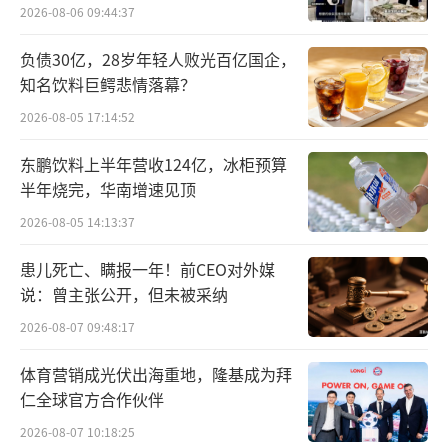
2026-08-06 09:44:37
如果说生成式AI的崛起是吹响这波资本热
潮的行业东风，那存储便是制约AI性能释放的
负债30亿，28岁年轻人败光百亿国企，
知名饮料巨鳄悲情落幕？
核心瓶颈。
2026-08-05 17:14:52
传统认知中，AI竞争的核心是GPU与大模
东鹏饮料上半年营收124亿，冰柜预算
型，但实际应用场景中，存储才是数据运转的
半年烧完，华南增速见顶
核心枢纽。AI大模型训练需要海量数据吞吐，
2026-08-05 14:13:37
推理环节对低延迟有着严苛的要求，普通消费
级SSD无法满足数据中心7×24小时的高强度运
患儿死亡、瞒报一年！前CEO对外媒
说：曾主张公开，但未被采纳
行需求，企业级SSD就成为了AI算力的刚需配
件。
2026-08-07 09:48:17
体育营销成光伏出海重地，隆基成为拜
行业供需格局的持续紧张，进一步放大了
仁全球官方合作伙伴
这波行情。SK海力士董事长直言，内存芯片的
2026-08-07 10:18:25
短缺将持续至2030年，让这个原本被视作周期