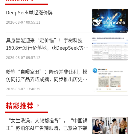
重利好，成就了本轮行情。
DeepSeek举起涨价牌
2026-08-07 09:55:11
而股价狂飙的背后，一场覆盖国资、创投
机构及高管的造富盛宴也在悄然拉开帷幕。
具身智能迎来“定价锚”！宇树科技
150.8元发行价落地，获DeepSeek等豪
一个月涨超12倍
华战配加持
2026-08-07 09:57:12
5月13日，大普微迎来强势冲高行情，开盘
粉笔“自曝家丑”：降价并非让利，模
报价510元，最终收于631元，涨幅达19.96%，
仿同行产品弄巧成拙，同步推出历史学
总市值攀升至2752.53亿元。
员退费方案
2026-08-07 13:40:29
就在不久前，大普微刚创下上市14个交易
精彩推荐
日股价涨幅突破10倍的亮眼纪录，如今其股价
较发行价涨幅已达12.7倍，成为2026年A股市场
“女生洗澡，大叔帮搓背”，“中国锅
最受瞩目的次新股之一。
王”苏泊尔AI广告辣眼睛，已紧急下架