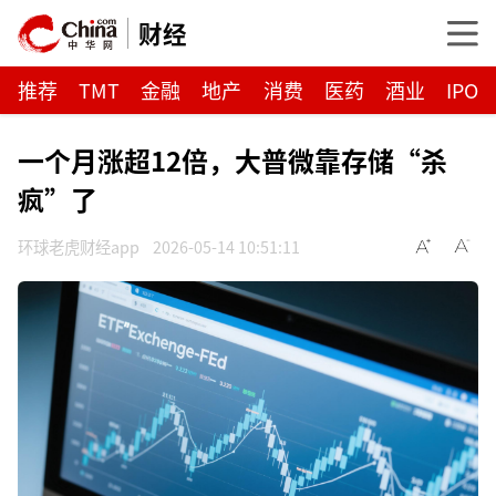
财经
推荐
TMT
金融
地产
消费
医药
酒业
IPO
一个月涨超12倍，大普微靠存储“杀
疯”了
环球老虎财经app
2026-05-14 10:51:11