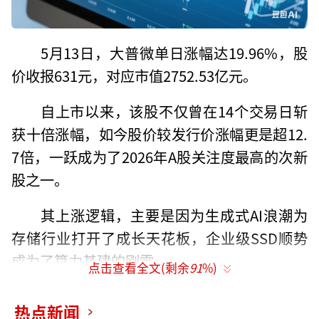
5月13日，大普微单日涨幅达19.96%，股
价收报631元，对应市值2752.53亿元。
自上市以来，该股不仅曾在14个交易日斩
获十倍涨幅，如今股价较发行价涨幅更是超12.
7倍，一跃成为了2026年A股关注度最高的次新
股之一。
其上涨逻辑，主要是因为生成式AI浪潮为
存储行业打开了成长天花板，企业级SSD顺势
成为了算力基建的刚需。
点击查看全文(剩余
91
%)
与此同时，大普微凭借着全栈自研打破了
热点新闻
海外巨头垄断，叠加一季度业绩成功扭亏等多