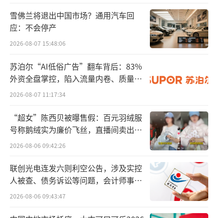
赛道的存储行业被资本热捧，而大普微恰好踩
雪佛兰将退出中国市场？通用汽车回
应：不会停产
中了这个风口。
2026-08-07 15:48:06
全栈自研能力，是大普微在行业中脱颖而
苏泊尔“AI低俗广告”翻车背后：83%
出的底气。高端企业级SSD领域赛道长期被三
外资全盘掌控，陷入流量内卷、质量频
星、海力士、美光等海外巨头垄断，国内厂商
发的负循环
2026-08-07 11:17:34
大多仅能做模组集成，核心主控芯片依赖外
购。
“超女”陈西贝被曝售假：百元羽绒服
号称鹅绒实为廉价飞丝，直播间卖出超
而大普微的出现打破了这一行业格局，其
百万元
2026-08-06 09:42:26
自主研发芯片容量覆盖1TB到245TB区间，累计
联创光电连发六则利空公告，涉及实控
出货量已超4900PB，产品覆盖PCle 3.0-5.0全
人被查、债务诉讼等问题，会计师事务
代际。凭借硬核的自研实力，公司成功打破了
所曾出具“保留意见”
2026-08-06 09:43:47
海外技术壁垒，同时紧跟国内算力自主可控的