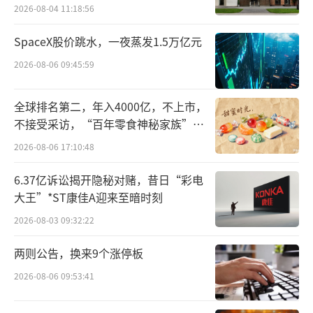
港股通即将“迎接”智谱、MiniMax
2026-08-04 11:18:56
恒生指数公司于5月22日公布了截至2026
SpaceX股价跳水，一夜蒸发1.5万亿元
年3月31日的恒生指数系列季度检讨结果，所有
2026-08-06 09:45:59
变动将于2026年6月5日收市后实施，6月8日起
全球排名第二，年入4000亿，不上市，
正式生效。
不接受采访，“百年零食神秘家族”浮
出水面？
据悉，恒生综合指数成分股数量将从531只
2026-08-06 17:10:48
增加到538只，新增鸣鸣很忙、精锋医疗、海致
6.37亿诉讼揭开隐秘对赌，昔日“彩电
科技、壁仞科技、天数智芯以及智谱、MiniMa
大王”*ST康佳A迎来至暗时刻
x等七家上市公司。而恒生科技指数将剔除金蝶
2026-08-03 09:32:22
国际与金山软件，同样将新增智谱和MiniMa
两则公告，换来9个涨停板
x。
2026-08-06 09:53:41
纵观恒生系列指数的各路“新面孔”，可