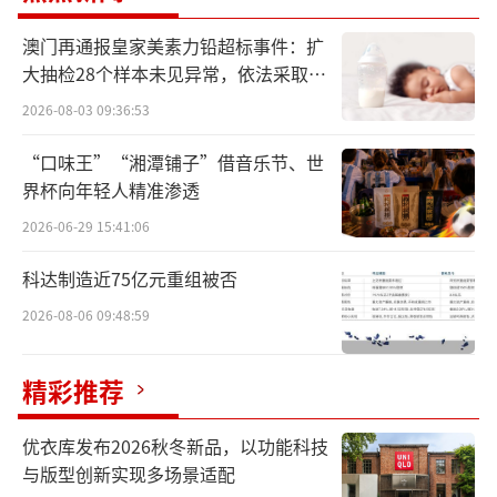
事实上，“接盘论”并非空穴来潮，因为
在这几年，“入通即崩”已经成为了港股市场
澳门再通报皇家美素力铅超标事件：扩
大抽检28个样本未见异常，依法采取预
的常态化。纵观2026年，经纬天地、宝济药
防性下架
业、健康160成为了典型案例，而再往前看，诸
2026-08-03 09:36:53
如市值一度超两千亿港元的“大票”药捷安康
“口味王”“湘潭铺子”借音乐节、世
都曾演绎过这样的景象。
界杯向年轻人精准渗透
2026-06-29 15:41:06
据了解，“入通即崩”也事出有因。此前
有相关报道称，港股市场历来有“交易团
科达制造近75亿元重组被否
队”针对进指数、纳入沪深港通相关事宜进行
2026-08-06 09:48:59
运作。当然，在这些资金的运作基础上，港股
新股流通盘极度稀缺、港股通准入规则存
精彩推荐
在“真空地带”等现实也加重了“入通即
优衣库发布2026秋冬新品，以功能科技
崩”的现象。
与版型创新实现多场景适配