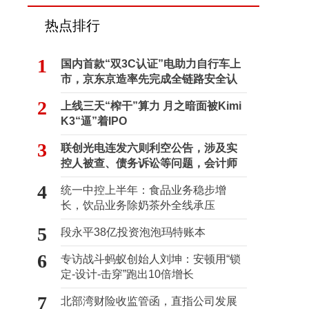
热点排行
1
国内首款“双3C认证”电助力自行车上
市，京东京造率先完成全链路安全认
证
2
上线三天“榨干”算力 月之暗面被Kimi
K3“逼”着IPO
3
联创光电连发六则利空公告，涉及实
控人被查、债务诉讼等问题，会计师
事务所曾出具“保留意见”
4
统一中控上半年：食品业务稳步增
长，饮品业务除奶茶外全线承压
5
段永平38亿投资泡泡玛特账本
6
专访战斗蚂蚁创始人刘坤：安顿用“锁
定-设计-击穿”跑出10倍增长
7
北部湾财险收监管函，直指公司发展