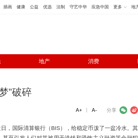
插画
健康
公益
优选
法制
守艺中华
应急中国
更多
地
融
地产
消费
梦”破碎
A+
微信
A-
微博
分享
日，国际清算银行（BIS），给稳定币泼了一盆冷水。其