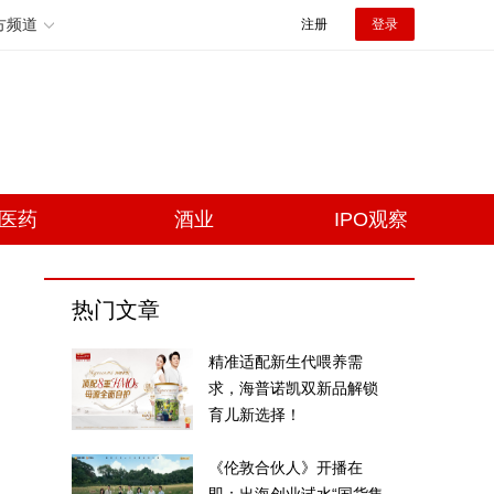
方频道
注册
登录
医药
酒业
IPO观察
热门文章
精准适配新生代喂养需
求，海普诺凯双新品解锁
育儿新选择！
《伦敦合伙人》开播在