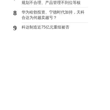
规划不合理、产品管理不到位等核
心“痛点”
8
华为哈勃投资、宁德时代加持，天科
合达为何越卖越亏？
9
科达制造近75亿元重组被否