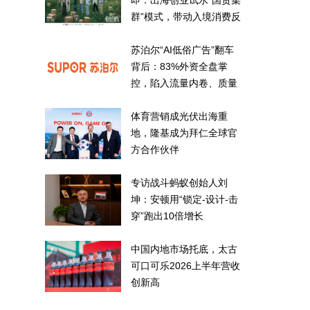
即：出海创业试水“国货集
群”模式，带动入境消费反
向种草
苏泊尔“AI低俗广告”翻车
背后：83%外资全盘掌
控，陷入流量内卷、质量
频发的负循环
体育营销成光伏出海重
地，隆基成为拜仁全球官
方合作伙伴
专访战斗蚂蚁创始人刘
坤：安顿用“锁定-设计-击
穿”跑出10倍增长
中国内地市场托底，太古
可口可乐2026上半年营收
创新高