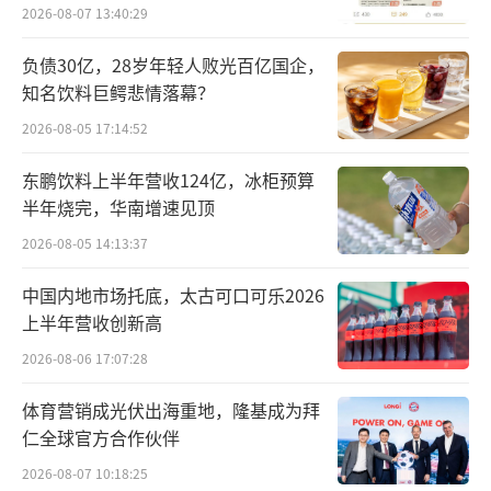
事，因而也将采用权益法核算相应的投资收
员退费方案
2026-08-07 13:40:29
益。
负债30亿，28岁年轻人败光百亿国企，
知名饮料巨鳄悲情落幕？
由于北京控股及新天绿色能源的市净率较
低，越秀资本财务部门预计，根据投资成本与
2026-08-05 17:14:52
可辨认净资产公允价值的差额，可分别确认一
东鹏饮料上半年营收124亿，冰柜预算
次性收益约20.22亿元和2.98亿元。
半年烧完，华南增速见顶
2026-08-05 14:13:37
除直接贡献利润外，对外投资也“引
爆”了越秀资本股价。近期A股商业航天概念热
中国内地市场托底，太古可口可乐2026
上半年营收创新高
度高涨，而越秀资本投资的中科宇航已完成上
市辅导，微纳星空也正处于IPO进程中。受此带
2026-08-06 17:07:28
动，越秀资本今年以来股价涨幅已超过27%。
体育营销成光伏出海重地，隆基成为拜
仁全球官方合作伙伴
套现金额或超40亿
2026-08-07 10:18:25