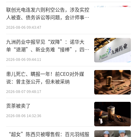
中信证券在创下历史首次全年净利润突破3
联创光电连发六则利空公告，涉及实控
00亿元的纪录之际，却遭遇第二大股东减持。
人被查、债务诉讼等问题，会计师事务
所曾出具“保留意见”
2026-08-06 09:43:47
近日，越秀资本发布公告称，公司及其控
股子公司拟通过二级市场出售所持不超过中信
九洲药业中报罕见“双降”：诺华大
证券总股本1%的股份。目前越秀资本合计持有
单“退潮”、新业务难“接棒”，四大
难关待闯
中信证券12.66亿股，约占总股本的8.54%。其
2026-08-06 09:44:11
中，A股为9.03亿股（占6.09%），H股为3.63
患儿死亡、瞒报一年！前CEO对外媒
亿股（占2.45%）。若按1月19日中信证券A股
说：曾主张公开，但未被采纳
收盘价计算，1%股权对应的市值约为41.36亿
2026-08-07 09:48:17
元。
贡茶被卖了
回溯历史，2020年中信证券以134.60亿元
2026-08-06 14:32:36
的总价完成对广州证券的并购。作为交易对
方，越秀资本获得中信证券发行的8.10亿股A股
“超女”陈西贝被曝售假：百元羽绒服