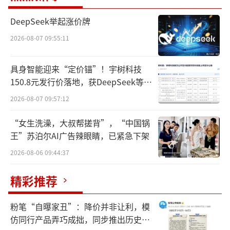
越秀资本在中信证券上的投资获益显著。
DeepSeek举起涨价牌
数据显示，2020年至2025年上半年，中信证券
2026-08-07 09:55:11
带来的投资收益分别为7.47亿元、16.07亿元、
16.39亿元、16.31亿元、18.54亿元、11.56亿
具身智能迎来“定价锚”！宇树科技
150.8元发行价落地，获DeepSeek等豪
元，合计约为86.34亿元。
华战配加持
2026-08-07 09:57:12
不过，由于采用长期股权投资权益法核
“女生洗澡，大叔帮搓背”，“中国锅
算，这部分收益大多仍停留在账面上。通过此
王”苏泊尔AI广告辣眼睛，已紧急下架
次减持，越秀资本终于可以将纸面上的“富
2026-08-06 09:44:37
贵”落袋为安。
精彩推荐
事实上，越秀资本近年来极为重视投资收
益。2025年以来，该公司相继增持北京控股H
粉笔“自曝家丑”：降价并非让利，模
股、新天绿色能源H股，并向这两家公司派驻董
仿同行产品弄巧成拙，同步推出历史学