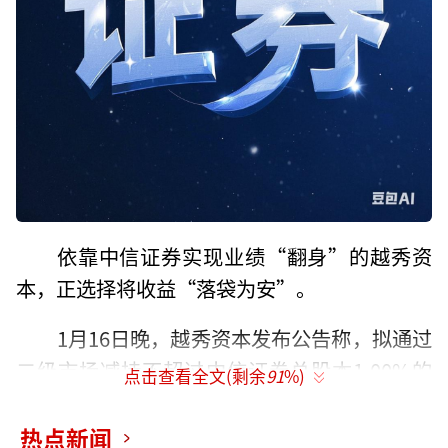
依靠中信证券实现业绩“翻身”的越秀资
本，正选择将收益“落袋为安”。
1月16日晚，越秀资本发布公告称，拟通过
二级市场减持不超过中信证券总股本1.00%的
点击查看全文(剩余
91
%)
股份，授权期限至2026年12月31日。按当前股
价计算，这部分股权市值约为41.36亿元。
热点新闻