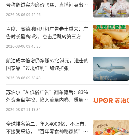
号称鹅绒实为廉价飞丝，直播间卖出超
股份，占当时总股本的6.26%，并由此成为中
百万元
信证券第二大股东。
2026-08-06 09:42:26
百度、高德地图开机广告卷土重来：广
此后，越秀资本多次增持。2021年，其出
告时长最高5秒，点击后跳转第三方
资15.00亿元增持中信证券，持股比例升至7.0
2026-08-06 09:45:35
9%；2022年，又通过参与配股及二级市场增持
合计出资41.67亿元，持股比例进一步提升至8.
航油成本倍增仍净赚62亿港元，进击的
国泰靠“过境红利”加速扩张
14%。截至2024年10月末，越秀资本及子公司
合计持有中信证券约13.25亿股，占总股本的8.
2026-08-06 09:38:43
94%。
苏泊尔“AI低俗广告”翻车背后：83%
外资全盘掌控，陷入流量内卷、质量频
在会计处理上，越秀资本将中信证券作为
发的负循环
2026-08-07 11:17:34
长期股权投资并按权益法核算，其投资收益对
应中信证券净利润×持股比例。
全球排名第二，年入4000亿，不上市，
不接受采访，“百年零食神秘家族”浮