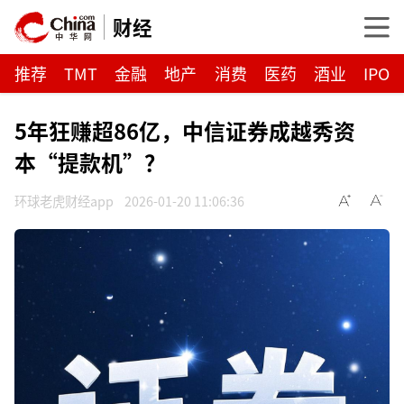
财经
推荐
TMT
金融
地产
消费
医药
酒业
IPO
5年狂赚超86亿，中信证券成越秀资
本“提款机”？
环球老虎财经app
2026-01-20 11:06:36