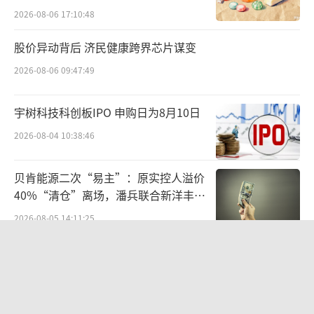
数据显示，2020年至2025年上半年，中信
出水面？
2026-08-06 17:10:48
证券为越秀资本带来的投资收益分别为7.47亿
股价异动背后 济民健康跨界芯片谋变
元、16.07亿元、16.39亿元、16.31亿元、18.5
4亿元和11.56亿元，累计达86.34亿元。
2026-08-06 09:47:49
然而，由于采用权益法核算，这部分收益
宇树科技科创板IPO 申购日为8月10日
大多体现为账面浮盈。为兑现收益，越秀资本
2026-08-04 10:38:46
已于2024年11月启动减持，计划出售不超过
1%的股份，并在公告当日即减持0.28亿股。
贝肯能源二次“易主”：原实控人溢价
40%“清仓”离场，潘兵联合新洋丰、
值得关注的是，在权益法核算下，越秀资
宏科百世拟入主
2026-08-05 14:11:25
本减持中信证券股份时，投资收益按实际出售
统一中控上半年：食品业务稳步增长，
价格与对应账面成本之差确认。例如，2024年1
饮品业务除奶茶外全线承压
1月减持0.28亿股即实现投资收益2.33亿元。
2026-08-06 09:56:12
以2025年上半年末数据计算，中信证券1%