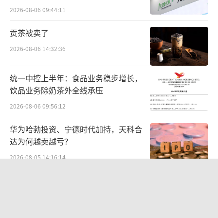
难关待闯
2026-08-06 09:44:11
贡茶被卖了
2026-08-06 14:32:36
统一中控上半年：食品业务稳步增长，
饮品业务除奶茶外全线承压
投诉58好借变相收取砍头息，并非个例。
2026-08-06 09:56:12
华为哈勃投资、宁德时代加持，天科合
2月19日，有用户在黑猫投诉平台上投诉
达为何越卖越亏？
称，2月15日，用户在58好借平台借款1.5万
2026-08-05 14:16:14
元。钱到账后，2月16日凌晨3时左右，被闪态
网络划走1500元，被变相收取“砍头息”。
中报暴增777%-991%！多氟多涨停背
后：二季度利润环比暴跌50%-80%，
是黄金坑还是陷阱？
2026-08-07 10:05:35