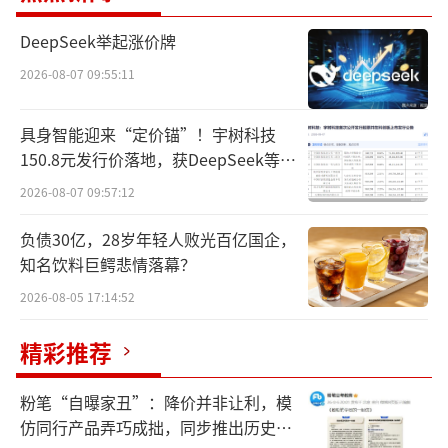
58好借被曝变相收取砍头息。
DeepSeek举起涨价牌
1月29日，消费者在人民网“人民投诉”平
2026-08-07 09:55:11
台投诉称，1月25日，该消费者在58好借APP申
请2万元借款。资金于当日16时55分到账，但在
具身智能迎来“定价锚”！宇树科技
17时26分，另一家名为“上海闪态网络技术有
150.8元发行价落地，获DeepSeek等豪
华战配加持
限公司”（简称“闪态网络”）的账户划走了1
2026-08-07 09:57:12
500元。1月29日上午，该消费者又通过58好借
负债30亿，28岁年轻人败光百亿国企，
APP申请2万元借款。资金于当日10时54分到
知名饮料巨鳄悲情落幕？
账，11月26日，闪态网络的账户又从中划走15
2026-08-05 17:14:52
00元。
精彩推荐
粉笔“自曝家丑”：降价并非让利，模
仿同行产品弄巧成拙，同步推出历史学