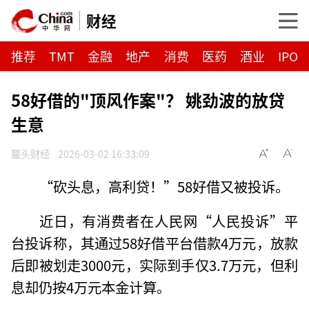
财经
推荐
TMT
金融
地产
消费
医药
酒业
IPO
58好借的"顶风作案"？ 姚劲波的放贷
生意
鳌头财经
2026-03-02 16:33:09
“砍头息，高利贷！”58好借又被投诉。
近日，有消费者在人民网“人民投诉”平
台投诉称，其通过58好借平台借款4万元，放款
后即被划走3000元，实际到手仅3.7万元，但利
息却仍按4万元本金计算。