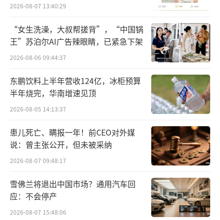
员退费方案
2026-08-07 13:40:29
“女生洗澡，大叔帮搓背”，“中国锅
王”苏泊尔AI广告辣眼睛，已紧急下架
2026-08-06 09:44:37
东鹏饮料上半年营收124亿，冰柜预算
半年烧完，华南增速见顶
2026-08-05 14:13:37
患儿死亡、瞒报一年！前CEO对外媒
说：曾主张公开，但未被采纳
2026-08-07 09:48:17
雪佛兰将退出中国市场？通用汽车回
合计借款4万元，实际只有3.7万元，但在
应：不会停产
还款时，仍然按照4万元的本金计算。消费者质
2026-08-07 15:48:06