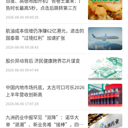
百度、高德地图开机广告卷土重来：广
告时长最高5秒，点击后跳转第三方
2026-08-06 09:45:35
航油成本倍增仍净赚62亿港元，进击的
国泰靠“过境红利”加速扩张
2026-08-06 09:38:43
股价异动背后 济民健康跨界芯片谋变
2026-08-06 09:47:49
中国内地市场托底，太古可口可乐2026
上半年营收创新高
2026-08-06 17:07:28
九洲药业中报罕见“双降”：诺华大
单“退潮”、新业务难“接棒”，四大