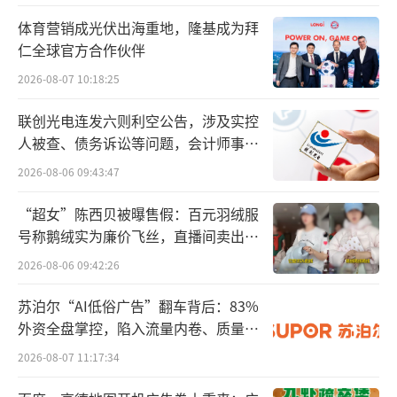
疑58好借收取砍头息。
体育营销成光伏出海重地，隆基成为拜
根据消费者上传的截图，上述借款均分12
仁全球官方合作伙伴
期还款，每笔借款每期还款均为1851.54元，采
2026-08-07 10:18:25
用金融专业公式（IRR）计算，其综合年化利率
联创光电连发六则利空公告，涉及实控
高达35.28%左右，远超法律规定的上限24%。
人被查、债务诉讼等问题，会计师事务
所曾出具“保留意见”
2026-08-06 09:43:47
“超女”陈西贝被曝售假：百元羽绒服
号称鹅绒实为廉价飞丝，直播间卖出超
百万元
2026-08-06 09:42:26
苏泊尔“AI低俗广告”翻车背后：83%
外资全盘掌控，陷入流量内卷、质量频
发的负循环
2026-08-07 11:17:34