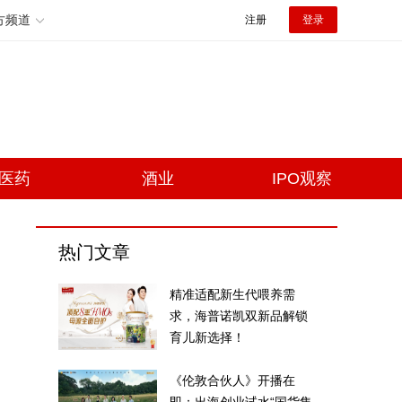
方频道
注册
登录
医药
酒业
IPO观察
热门文章
精准适配新生代喂养需
求，海普诺凯双新品解锁
育儿新选择！
《伦敦合伙人》开播在