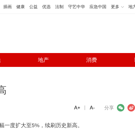
插画
健康
公益
优选
法制
守艺中华
应急中国
更多
地
融
地产
消费
高
A+
微信
A-
微博
分享
涨幅一度扩大至5%，续刷历史新高。