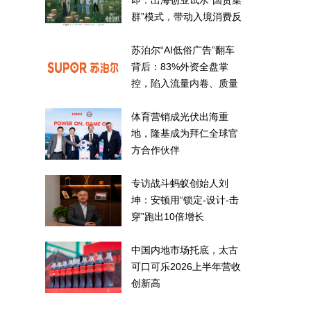
即：出海创业试水“国货集
群”模式，带动入境消费反
向种草
苏泊尔“AI低俗广告”翻车
背后：83%外资全盘掌
控，陷入流量内卷、质量
频发的负循环
体育营销成光伏出海重
地，隆基成为拜仁全球官
方合作伙伴
专访战斗蚂蚁创始人刘
坤：安顿用“锁定-设计-击
穿”跑出10倍增长
中国内地市场托底，太古
可口可乐2026上半年营收
创新高