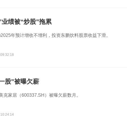
”业绩被“炒股”拖累
38)2025年预计增收不增利，投资东鹏饮料股票收益下滑。
 09:32:18
一股”被曝欠薪
美克家居（600337.SH）被曝欠薪数月。
 10:24:14