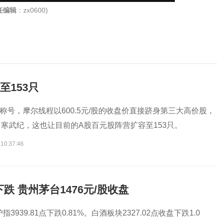
任编辑
：zx0600)
至153只
”称号，摩尔线程以600.5元/股的收盘价直接跻身第三大高价股，
寒武纪，这也让目前的A股百元股阵营扩容至153只。
 10:37:46
跌 贵州茅台1476元/股收盘
指3939.81点下跌0.81%。白酒板块2327.02点收盘下跌1.0