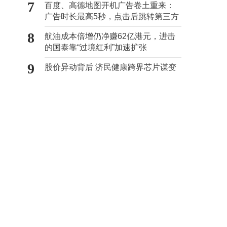
7
百度、高德地图开机广告卷土重来：
广告时长最高5秒，点击后跳转第三方
8
航油成本倍增仍净赚62亿港元，进击
的国泰靠“过境红利”加速扩张
9
股价异动背后 济民健康跨界芯片谋变