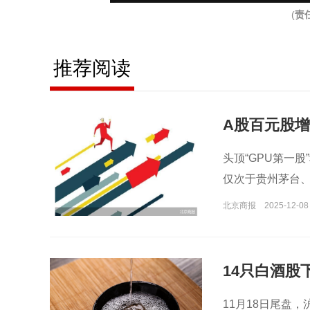
(
责
推荐阅读
A股百元股增
头顶“GPU第一股
仅次于贵州茅台、
北京商报
2025-12-08
14只白酒股下
11月18日尾盘，沪