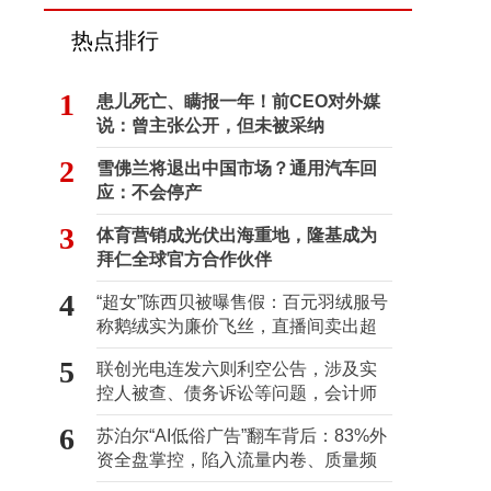
热点排行
1
患儿死亡、瞒报一年！前CEO对外媒
说：曾主张公开，但未被采纳
2
雪佛兰将退出中国市场？通用汽车回
应：不会停产
3
体育营销成光伏出海重地，隆基成为
拜仁全球官方合作伙伴
4
“超女”陈西贝被曝售假：百元羽绒服号
称鹅绒实为廉价飞丝，直播间卖出超
百万元
5
联创光电连发六则利空公告，涉及实
控人被查、债务诉讼等问题，会计师
事务所曾出具“保留意见”
6
苏泊尔“AI低俗广告”翻车背后：83%外
资全盘掌控，陷入流量内卷、质量频
发的负循环