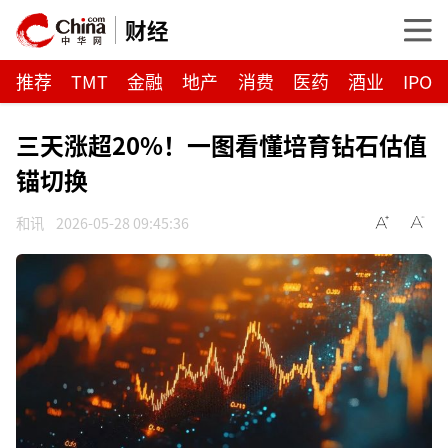
财经
推荐
TMT
金融
地产
消费
医药
酒业
IPO
三天涨超20%！一图看懂培育钻石估值
锚切换
和讯
2026-05-28 09:45:36