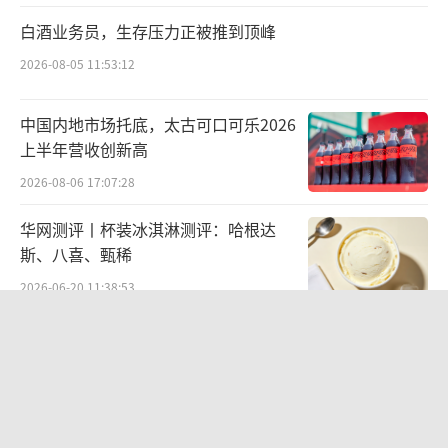
料+算力”，成长空间打开。从机构研报来看，
白酒业务员，生存压力正被推到顶峰
培育钻石概念此前已经进入涨幅榜前列，近期
2026-08-05 11:53:12
金刚石散热在AI数据中心的规模化落地，为超
硬材料与培育钻石行业打开了全新的成长空
中国内地市场托底，太古可口可乐2026
间，叠加消费端需求稳步修复，行业长期增长
上半年营收创新高
逻辑进一步夯实。
2026-08-06 17:07:28
也有机构指出，投资者需注意短期风险。
华网测评丨杯装冰淇淋测评：哈根达
斯、八喜、甄稀
当前板块短期涨幅较大，部分题材炒作标的脱
离基本面，投资者需优先选择财务健康、技术
2026-06-20 11:38:53
储备扎实的头部企业，警惕短期题材炒作带来
“超女”陈西贝被曝售假：百元羽绒服
的波动风险。
（责任编辑：zx0600）
号称鹅绒实为廉价飞丝，直播间卖出超
百万元
2026-08-06 09:42:26
江小白起诉东方甄选案结果公布：构成