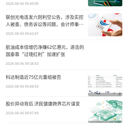
困局
2026-08-06 09:45:09
核心驱动力拆解
联创光电连发六则利空公告，涉及实控
人被查、债务诉讼等问题，会计师事务
从“宝石”到“散热片”，商用元年开启
所曾出具“保留意见”
2026-08-06 09:43:47
本轮上涨的核心驱动力，是金刚石散热材
航油成本倍增仍净赚62亿港元，进击的
料商用元年开启，产业催化密集落地。金刚石
国泰靠“过境红利”加速扩张
因物理性能优势，成为AI芯片散热的重要技术
2026-08-06 09:38:43
方向。金刚石的导热系数是铜的5倍以上，且化
学稳定性强、绝缘性优异。当前AI服务器芯片
科达制造近75亿元重组被否
单颗功耗已突破1000W，传统散热材料接近物
2026-08-06 09:48:59
理极限，金刚石散热基板被业界视为可行的技
股价异动背后 济民健康跨界芯片谋变
术路线之一。
2026-08-06 09:47:49
中国拥有全球最大的高温高压（HPHT）人