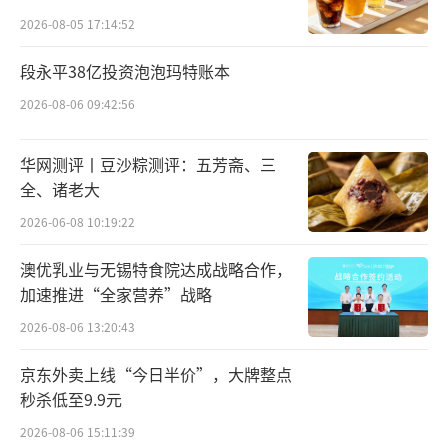
涨力量集中于已布局或被认为可能转型至半导
2026-08-05 17:14:52
体散热方向的标的，而传统行业龙头或机构重
仓股在此期间涨幅相对较小。业绩翻倍的中兵
段永平38亿投资泡泡玛特账本
红箭涨幅垫底，多家亏损企业股价却大幅飙
2026-08-06 09:42:56
升。
华网测评丨豆沙粽测评：五芳斋、三
值得注意的是，本轮行情呈现中小市值、
全、诸老大
题材弹性较高的特征，整体换手率与波动率均
2026-06-08 10:19:22
处于高位。
澳优乳业与无锡特食院达成战略合作，
加速推进“全家营养”战略
机构观点
2026-08-06 13:20:43
行业逻辑从消费珠宝转向“材料+算力”双
京东外卖上线“今日半价”，大牌整点
轮驱动
秒杀低至9.9元
机构普遍认为行业长期增长逻辑转向“材
2026-08-06 15:11:39