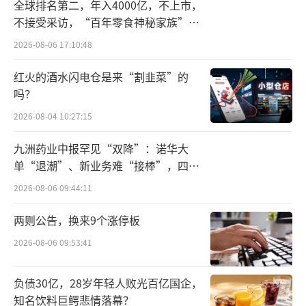
造金刚石产能，从宝石级产能切换到散热片生
全球排名第二，年入4000亿，不上市，
产的边际成本相对较低，为产业化提供了基
不接受采访，“百年零食神秘家族”浮
出水面？
础。近三个月内，产业催化事件密集落地，构
2026-08-06 17:10:48
成了“技术突破→巨头确认→规模化应用→官
红火的酒水闪电仓是来“割韭菜”的
方定调”的产业逻辑链条。
吗？
2026-08-04 10:27:15
板块个股扫描
九洲药业中报罕见“双降”：诺华大
题材驱动分化显著，“散热材料”方向领
单“退潮”、新业务难“接棒”，四大
涨
难关待闯
2026-08-06 09:44:11
板块内部分化剧烈，具备散热材料转型属
两则公告，换来9个涨停板
性的标的领涨，传统龙头与绩优股涨幅滞后，
2026-08-06 09:53:41
股价与基本面出现背离。
负债30亿，28岁年轻人败光百亿国企，
从5月18日至5月26日的个股表现来看，领
知名饮料巨鳄悲情落幕？