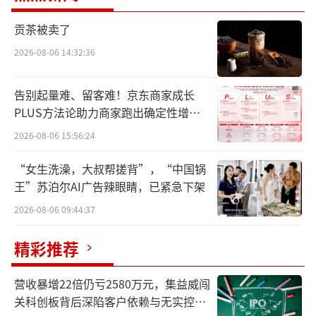
现。）
贡茶被卖了
板块现状速递
2026-08-06 14:32:36
三日收红，资金持续关注
告别起量难、留客难！京东商家成长
PLUS方法论助力商家跑出确定性增长
截至5月26日，培育钻石板块已连续三个交
路径
2026-08-06 15:56:24
易日收红。5月26日当天，全市场超4000只个
股下跌，上证指数微跌0.17%、沪深300上涨0.
“女生洗澡，大叔帮搓背”，“中国锅
53%，而培育钻石板块逆势收涨3.02%，显示
王”苏泊尔AI广告辣眼睛，已紧急下架
出较强的独立性与资金关注度。
2026-08-06 09:44:37
从资金面看，主力资金连续三个交易日净
精彩推荐
流入该板块。5月22日集中抢筹特征明显；此后
营收暴增22倍仍亏2580万元，集益威闯
两个交易日虽有所退潮，但整体仍维持净流入
关科创板背后深陷客户依赖与无实控人
状态。