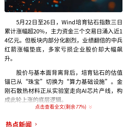
5月22日至26日，Wind培育钻石指数三日
累计涨幅超20%，主力资金三个交易日涌入近1
4亿元。但板块内部分化剧烈，业绩翻倍的中兵
红箭涨幅垫底，多家亏损企业股价却大幅飙
升。
股价与基本面背离背后，培育钻石的估值
锚已从“珠宝”切换为“算力基础设施”。金
刚石散热材料正从实验室走向AI芯片产线，构
成此轮上涨的底层逻辑。
点击查看全文(剩余
77
%)
（文中数据均截至2026年5月26日，此后
市场可能发生变化，历史业绩不预示未来表
热点新闻