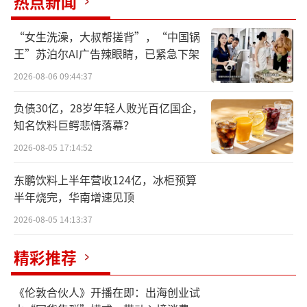
热点新闻
“女生洗澡，大叔帮搓背”，“中国锅
王”苏泊尔AI广告辣眼睛，已紧急下架
2026-08-06 09:44:37
负债30亿，28岁年轻人败光百亿国企，
知名饮料巨鳄悲情落幕？
2026-08-05 17:14:52
东鹏饮料上半年营收124亿，冰柜预算
半年烧完，华南增速见顶
2026-08-05 14:13:37
精彩推荐
《伦敦合伙人》开播在即：出海创业试