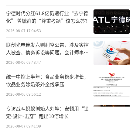
宁德时代分红61.8亿仍遭行业“去宁德
化” 曾毓群的“尊重考题”该怎么答？
2026-08-07 17:04:53
联创光电连发六则利空公告，涉及实控
人被查、债务诉讼等问题，会计师事务
所曾出具“保留意见”
2026-08-06 09:43:47
统一中控上半年：食品业务稳步增长，
饮品业务除奶茶外全线承压
2026-08-06 09:56:12
专访战斗蚂蚁创始人刘坤：安顿用“锁
定-设计-击穿”跑出10倍增长
2026-08-07 09:41:09