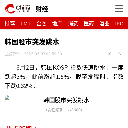
财经
推荐
TMT
金融
地产
消费
医药
酒业
IPO
韩国股市突发跳水
蓝鲸新闻
2026-06-02 08:59:30
6月2日，韩国KOSPI指数快速跳水，一度
跌超3%，此前涨超1.5%。截至发稿时，指数
下跌0.32%。
（责任编辑：zx0600）