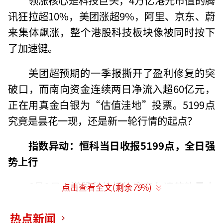
讯狂拉超10%，美团涨超9%，阿里、京东、蔚
来集体飙涨，整个港股科技板块像被同时按下
了加速键。
美团超预期的一季报撕开了盈利修复的突
破口，而南向资金连续两日净流入超60亿元，
正在用真金白银为“估值洼地”投票。5199点
究竟是昙花一现，还是新一轮行情的起点？
指数异动：恒科当日收报5199点，全日强
势上行
6月2日，港股科技板块迎来久违的放量大
点击查看全文(剩余
79
%)
涨。恒生科技指数低开后一路走高，截止收盘
热点新闻
报5199.28点，单日大涨234.36点，涨幅达4.7