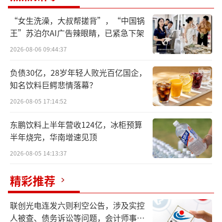
2%，创下近一个月以来最大单日涨幅。
“女生洗澡，大叔帮搓背”，“中国锅
王”苏泊尔AI广告辣眼睛，已紧急下架
2026-08-06 09:44:37
负债30亿，28岁年轻人败光百亿国企，
知名饮料巨鳄悲情落幕？
2026-08-05 17:14:52
东鹏饮料上半年营收124亿，冰柜预算
半年烧完，华南增速见顶
从成交看，今日恒生科技指数成交额达134
2026-08-05 14:13:37
8.26亿港元，较近5个交易日均值1025.85亿港
精彩推荐
元放大31.4%，属于典型的放量上涨形态。从
近5个交易日走势来看，6月1日指数上涨1.65%
联创光电连发六则利空公告，涉及实控
时成交额为858.13亿港元，而今日在涨幅扩大
人被查、债务诉讼等问题，会计师事务