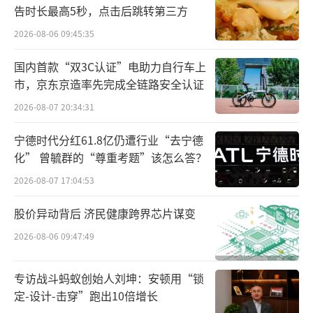
告时长最高5秒，点击后跳转第三方
损由上季度的161亿元减至65亿元，低于此前市
2026-08-06 09:45:35
场预期。
国内首款“双3C认证”电助力自行车上
财报发布后，花旗等多家机构随即上调了
市，京东京造率先完成全链路安全认证
美团目标价。这背后是一个关键逻辑：一季度
2026-08-07 20:34:31
业绩不确定性正在消除。
宁德时代分红61.8亿仍遭行业“去宁德
花旗表示，美团今年首季业绩超越预期，
化” 曾毓群的“尊重考题”该怎么答？
得益于竞争格局改善及补贴趋向理性，加上季
2026-08-07 17:04:53
节性利好因素，管理层预期外卖每单经济效益
股价异动背后 济民健康跨界芯片谋变
(UE)将于第二季恢复收支平衡。随着到店业务
2026-08-06 09:47:49
利润率保持稳定，核心本地商业(CLC)将于今年
第二季重返盈利，进度快于该行此前预期。
专访战斗蚂蚁创始人刘坤：安顿用“锁
定-设计-击穿”跑出10倍增长
在业绩发布前一日（6月1日），美团已大