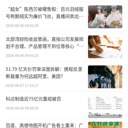
技指数今日涨幅不仅远超恒生指数的2.52%，
“超女”陈西贝被曝售假：百元羽绒服
也显著领先于A股创业板指（2.66%）和科创50
号称鹅绒实为廉价飞丝，直播间卖出超
指数（1.61%），更大幅跑赢纳斯达克指数的0.
百万元
2026-08-06 09:42:26
42%。
北部湾财险收监管函，直指公司发展规
划不合理、产品管理不到位等核心“痛
点”
2026-08-06 09:43:25
51.79 亿天价罚单深度拆解：携程反垄
断裁量为何远超阿里、美团？
谁在驱动？四重共振引爆
2026-08-07 17:25:27
6月1日盘后美团公布2026年一季度超预期
科达制造近75亿元重组被否
业绩，是本轮行情直接的导火索。
2026-08-06 09:48:59
数据显示，一季度，美团实现收入约910亿
百度、高德地图开机广告卷土重来：广
元，同比增长5.6%，略高于市场预期；经营亏