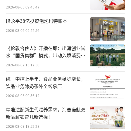
的同时成交额显著放大。
所曾出具“保留意见”
2026-08-06 09:43:47
截至6月2日，该指数年内累计下跌9.9
段永平38亿投资泡泡玛特账本
9%，但今日的大涨显著修复了市场情绪。
2026-08-06 09:42:56
《伦敦合伙人》开播在即：出海创业试
水“国货集群”模式，带动入境消费反
向种草
2026-08-07 15:17:50
统一中控上半年：食品业务稳步增长，
饮品业务除奶茶外全线承压
2026-08-06 09:56:12
精准适配新生代喂养需求，海普诺凯双
从跨市场对比来看，恒生科技指数今日表
新品解锁育儿新选择！
现大幅领先全球主要科技及宽基指数。恒生科
2026-08-07 17:52:28