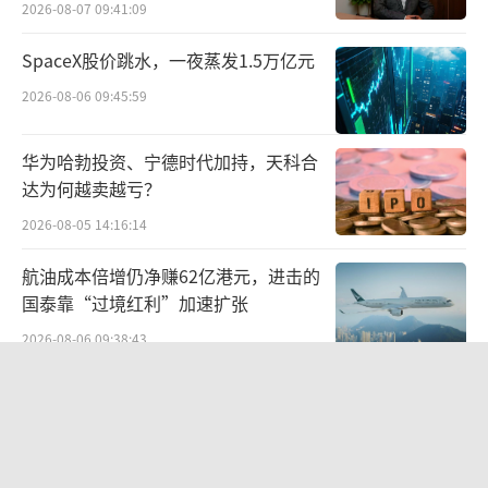
2026-08-07 09:41:09
涨6.54%报收78.25港元，带动恒生科技指数收
涨1.65%。今日收盘，美团继续飙升超9%，腾
SpaceX股价跳水，一夜蒸发1.5万亿元
讯涨超10%，蔚来涨超8%，京东、阿里、快手
2026-08-06 09:45:59
涨超5%，多只恒科成分股同步发力，形成"龙
头共振"效应。
华为哈勃投资、宁德时代加持，天科合
达为何越卖越亏？
2026-08-05 14:16:14
航油成本倍增仍净赚62亿港元，进击的
国泰靠“过境红利”加速扩张
2026-08-06 09:38:43
两则公告，换来9个涨停板
2026-08-06 09:53:41