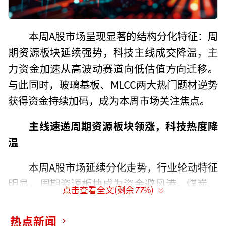
本周A股市场呈现显著的结构分化特征：周
期资源板块延续强势，科技主线成交降温，主
力资金加速从高波动赛道向低估值方向迁移。
与此同时，玻璃基板、MLCC两大热门题材逆势
获得资金持续加码，成为本周市场关注焦点。
主线速递
周期资源板块领涨，科技热度降
温
本周A股市场延续分化走势，行业轮动特征
明显，周期资源板块成为资金避风港。煤炭、
点击查看全文(剩余
77
%)
通信、机械设备三大板块表现最强，其中煤炭
以6.36%的周涨幅稳居榜首，且连续两周保持
热点新闻