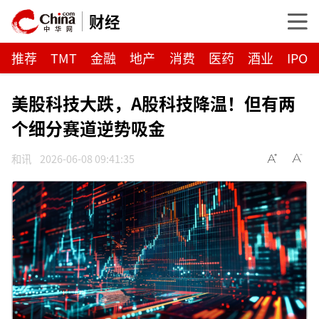
财经
推荐
TMT
金融
地产
消费
医药
酒业
IPO
美股科技大跌，A股科技降温！但有两
个细分赛道逆势吸金
和讯
2026-06-08 09:41:35