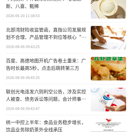
价齐升成本周最强细分赛道
斯、八喜、甄稀
2026-06-20 11:38:53
玻璃基板板块本周走出独立行情，主力资
金全周保持净流入状态。报告显示，该板块近5
北部湾财险收监管函，直指公司发展规
划不合理、产品管理不到位等核心“痛
个交易日无一净流出，资金呈现逐日加码态
点”
2026-08-06 09:43:25
势，且中期维度下净流入天数与规模持续攀
升，显示机构资金对这一方向的配置意愿较
百度、高德地图开机广告卷土重来：广
强。板块指数连续多日收红，量价配合良好，
告时长最高5秒，点击后跳转第三方
尽管周五涨幅有所收窄，但整体上行趋势未遭
2026-08-06 09:45:35
破坏。
联创光电连发六则利空公告，涉及实控
人被查、债务诉讼等问题，会计师事务
煤炭板块呈现“大涨后休整”的技术特
所曾出具“保留意见”
2026-08-06 09:43:47
征。周一大涨近6%后，后续四个交易日未能突
破高点，成交额逐日收敛，显示短线追高动能
统一中控上半年：食品业务稳步增长，
减弱。但板块内个股全面活跃，多只标的涨幅
饮品业务除奶茶外全线承压