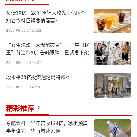
强势；通信板块本周涨幅3.87%，虽较上周有
所回落，仍是科技方向中表现最稳健的领域。
负债30亿，28岁年轻人败光百亿国企，
知名饮料巨鳄悲情落幕？
与之形成对比的是，科技主线整体热度明显降
2026-08-05 17:14:52
温，电子板块本周微跌0.82%，国防军工下跌0.
72%，前期热门赛道普遍承压。
“女生洗澡，大叔帮搓背”，“中国锅
王”苏泊尔AI广告辣眼睛，已紧急下架
从成交额维度观察，本周市场呈现典型
2026-08-06 09:44:37
的“缩量调整”特征，多数行业成交额出现不
同程度回落。电子板块虽以4464.88亿元稳居成
段永平38亿投资泡泡玛特账本
交榜首，但较上周萎缩约13%；电力设备板块
2026-08-06 09:42:56
成交额降幅达15.8%，同时本周跌幅为前十行
业中最大。值得关注的是，通信板块成为少
精彩推荐
数“量价齐升”的方向，显示资金在科技内部
东鹏饮料上半年营收124亿，冰柜预算
进行结构性切换。
半年烧完，华南增速见顶