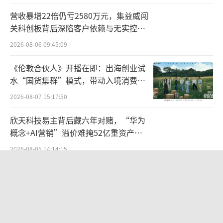
化浪潮与K型周期复苏，或成AI产业链下一个供
营收暴增22倍仍亏2580万元，集益威闯
给瓶颈。高盛指出，在AI服务器中，MLCC已成
关科创板背后深陷客户依赖与无实控人
为仅次于GPU和存储芯片的第三大成本项，一
困局
2026-08-06 09:45:09
台高阶AI服务器机架需多达60万颗MLCC，且相
《伦敦合伙人》开播在即：出海创业试
较于HBM、DRAM等已大幅涨价的环节，MLCC
水“国货集群”模式，带动入境消费反
价格仍处于相对低位。财通证券认为，本轮周
向种草
2026-08-07 15:17:50
期呈现显著“K型分化”——高端AI/车规产品受
益于需求高增和成本传导，价格具备持续性，
欣天科技易主背后藏六年对赌，“华为
村田对高端品类涨价15%-35%标志着上行周期
概念+AI营销”溢价难掩52亿重资产考
验
确立。银河证券测算，AI服务器MLCC用量约为
2026-08-05 14:14:15
传统服务器的8-12倍，纯电车单车MLCC用量达
贝肯能源二次“易主”：原实控人溢价
1.8万颗，是燃油车的6倍。
（责任编辑：zx0600）
40%“清仓”离场，潘兵联合新洋丰、
宏科百世拟入主
2026-08-05 14:11:25