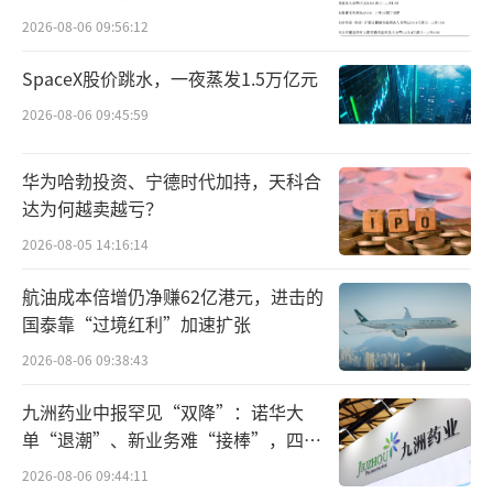
超过20%，说明市场对煤炭方向的共识度较
2026-08-06 09:56:12
高，短期整理后方向选择值得留意。
SpaceX股价跳水，一夜蒸发1.5万亿元
MLCC板块本周先扬后抑，短期强势背后显
2026-08-06 09:45:59
现多空分歧。周中两个交易日均录得7%以上涨
华为哈勃投资、宁德时代加持，天科合
幅，成交额持续放大，但周五出现回调，部分
达为何越卖越亏？
资金选择获利了结。从更长周期看，MLCC板块
2026-08-05 14:16:14
近20日有17天录得主力资金净流入，中期资金
沉淀效应明显，短期震荡消化后仍具备关注价
航油成本倍增仍净赚62亿港元，进击的
值。
国泰靠“过境红利”加速扩张
2026-08-06 09:38:43
热门板块机构共识：
AI与电动车驱动，ML
九洲药业中报罕见“双降”：诺华大
CC或成下个供给瓶颈
单“退潮”、新业务难“接棒”，四大
难关待闯
多家头部券商形成共识，MLCC正迎来高端
2026-08-06 09:44:11