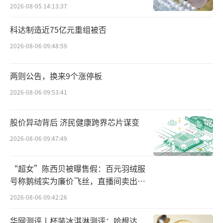
资金流向方面，本周主力资金呈现明显的
2026-08-05 14:13:37
防御与高低切换格局。商贸零售、银行、石油
科达制造近75亿元重组被否
石化等传统行业获小幅净流入，而电子、公用
2026-08-06 09:48:59
事业、计算机等前期热门或高波动行业遭遇净
流出，市场整体风险偏好回落。电子板块以-41
两则公告，换来9个涨停板
3.9亿元的主力净流出额位居全行业首位，公用
2026-08-06 09:53:41
事业、有色金属、计算机紧随其后。
股价异动背后 济民健康跨界芯片谋变
换手率数据进一步印证市场交投情绪降
2026-08-06 09:47:49
温。本周电子、电力设备、计算机等行业换手
率均较上周明显下降，唯独煤炭本周换手率升
“超女”陈西贝被曝售假：百元羽绒服
至12.49%，结合涨跌幅领跑表现，资金对煤炭
号称鹅绒实为廉价飞丝，直播间卖出超
板块的关注度和参与度显著提升。
百万元
2026-08-06 09:42:26
热门主线拆解
玻璃基板概念逆势爆发，量
华网测评丨杯装冰淇淋测评：哈根达