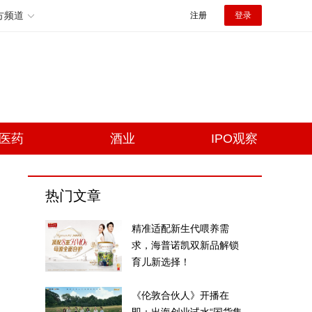
方频道
注册
登录
医药
酒业
IPO观察
热门文章
精准适配新生代喂养需
求，海普诺凯双新品解锁
育儿新选择！
《伦敦合伙人》开播在