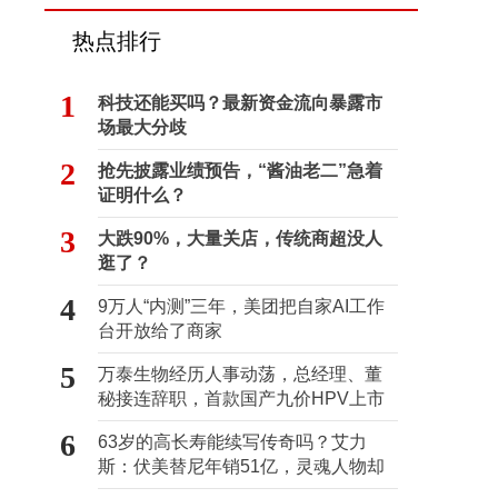
热点排行
1
科技还能买吗？最新资金流向暴露市
场最大分歧
2
抢先披露业绩预告，“酱油老二”急着
证明什么？
3
大跌90%，大量关店，传统商超没人
逛了？
4
9万人“内测”三年，美团把自家AI工作
台开放给了商家
5
万泰生物经历人事动荡，总经理、董
秘接连辞职，首款国产九价HPV上市
难抵业绩下滑
6
63岁的高长寿能续写传奇吗？艾力
斯：伏美替尼年销51亿，灵魂人物却
已离场