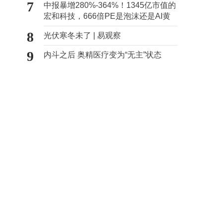
7
中报暴增280%-364%！1345亿市值的
宏和科技，666倍PE是泡沫还是AI黄
金？
8
光伏寒冬未了 | 易观察
9
内斗之后 奥精医疗变为“无主”状态