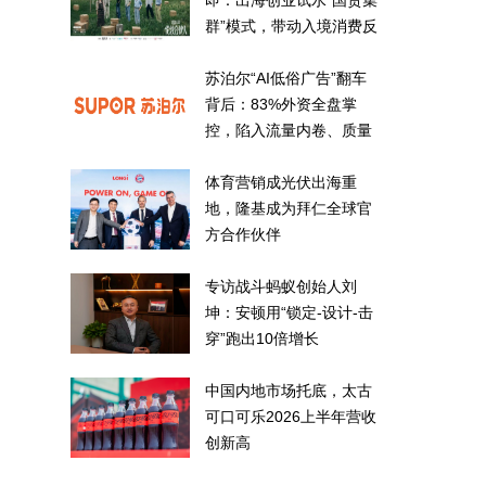
即：出海创业试水“国货集
群”模式，带动入境消费反
向种草
苏泊尔“AI低俗广告”翻车
背后：83%外资全盘掌
控，陷入流量内卷、质量
频发的负循环
体育营销成光伏出海重
地，隆基成为拜仁全球官
方合作伙伴
专访战斗蚂蚁创始人刘
坤：安顿用“锁定-设计-击
穿”跑出10倍增长
中国内地市场托底，太古
可口可乐2026上半年营收
创新高