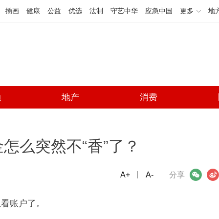
插画
健康
公益
优选
法制
守艺中华
应急中国
更多
地
融
地产
消费
怎么突然不“香”了？
A+
微信
A-
微博
分享
想看账户了。