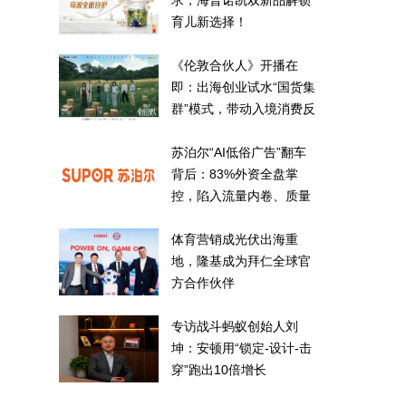
求，海普诺凯双新品解锁
育儿新选择！
《伦敦合伙人》开播在
即：出海创业试水“国货集
群”模式，带动入境消费反
向种草
苏泊尔“AI低俗广告”翻车
背后：83%外资全盘掌
控，陷入流量内卷、质量
频发的负循环
体育营销成光伏出海重
地，隆基成为拜仁全球官
方合作伙伴
专访战斗蚂蚁创始人刘
坤：安顿用“锁定-设计-击
穿”跑出10倍增长