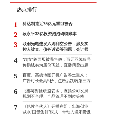
热点排行
1
科达制造近75亿元重组被否
2
段永平38亿投资泡泡玛特账本
3
联创光电连发六则利空公告，涉及实
控人被查、债务诉讼等问题，会计师
事务所曾出具“保留意见”
4
“超女”陈西贝被曝售假：百元羽绒服号
称鹅绒实为廉价飞丝，直播间卖出超
百万元
5
百度、高德地图开机广告卷土重来：
广告时长最高5秒，点击后跳转第三方
6
北部湾财险收监管函，直指公司发展
规划不合理、产品管理不到位等核
心“痛点”
7
《伦敦合伙人》开播在即：出海创业
试水“国货集群”模式，带动入境消费反