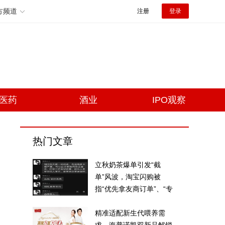
方频道
注册
登录
医药
酒业
IPO观察
热门文章
立秋奶茶爆单引发“截
单”风波，淘宝闪购被
指“优先拿友商订单”、“专
挑贵的拿”
精准适配新生代喂养需