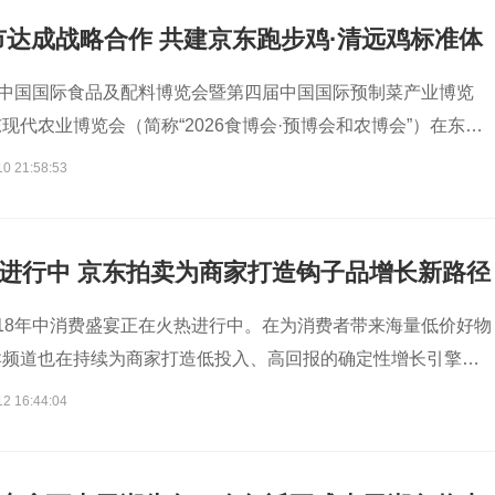
达成战略合作 共建京东跑步鸡·清远鸡标准体
届中国国际食品及配料博览会暨第四届中国国际预制菜产业博览
现代农业博览会（简称“2026食博会·预博会和农博会”）在东莞
东省清远市正式与京东达成合作，京东生鲜在清远正式落地京东
10 21:58:53
。同时，清远市农业农村局还携手京东生鲜共建了《京东清远鸡
盖从选种、养殖、加工、履约等全链路，涵盖原种、散养、足
、可溯源等标准要求，为用户提供血统纯正、品质卓越、安全可
热进行中 京东拍卖为商家打造钩子品增长新路径
鸡。未来，消费者在京东生鲜购买的“京东跑步鸡·清远鸡”，将
跑步鸡与地理标志产品清远鸡的双重认证标签。
18年中消费盛宴正在火热进行中。在为消费者带来海量低价好物
卖频道也在持续为商家打造低投入、高回报的确定性增长引擎。
口、搜推流量、站外传播、直播运营等全域资源，京东拍卖已成
12 16:44:04
、资产沉淀、关联销售”等多维价值的商家增长渠道，帮助品牌和
成交的双重爆发。