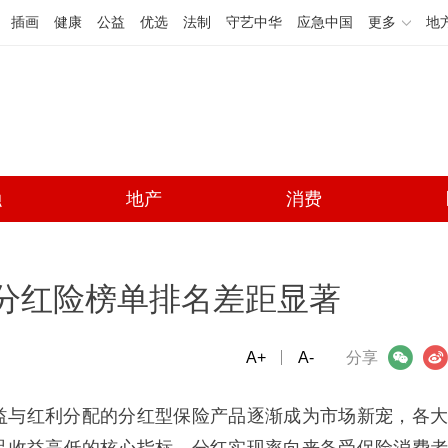
插画
健康
公益
优选
法制
守艺中华
应急中国
更多
地
融
地产
消费
批分红险榜单排名差距显著
A+
微信
A-
微博
分享
益与红利分配的分红型保险产品逐渐成为市场新宠，各大