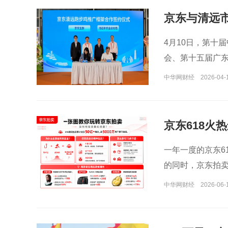
京东与清远市
系
4月10日，第十
会、第十五届广东
举行。会上，广
中华网财经
2026-04-
跑步鸡认证基地
企业标准》，覆
龄、运动、无抗
京东618火
靠的京东清远跑步
会同时贴上京东
一年一度的京东6
的同时，京东拍
通过整合频道入
中华网财经
2026-06-
为覆盖“声量引爆
商家实现流量与