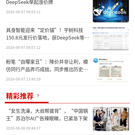
DeepSeek举起涨价牌
2026-08-07 09:55:11
具身智能迎来“定价锚”！宇树科技
150.8元发行价落地，获DeepSeek等豪
销售前端已出现变化
华战配加持
2026-08-07 09:57:12
7月1日，北京商报记者梳理发现，自《自
粉笔“自曝家丑”：降价并非让利，模
律规范》发布以来，变化已在销售前端悄然发
仿同行产品弄巧成拙，同步推出历史学
生。对整个销售市场而言，已有险企完成产品
员退费方案
2026-08-07 13:40:29
的分类公示，消费者在投保高等级产品前必须
先完成风险测评。
精彩推荐
具体来看，在部分保险产品的投保环节，
“女生洗澡，大叔帮搓背”，“中国锅
系统会要求客户填写评估问卷，评估其购买目
王”苏泊尔AI广告辣眼睛，已紧急下架
的与财务支付水平。如果系统判定“不符
2026-08-06 09:44:37