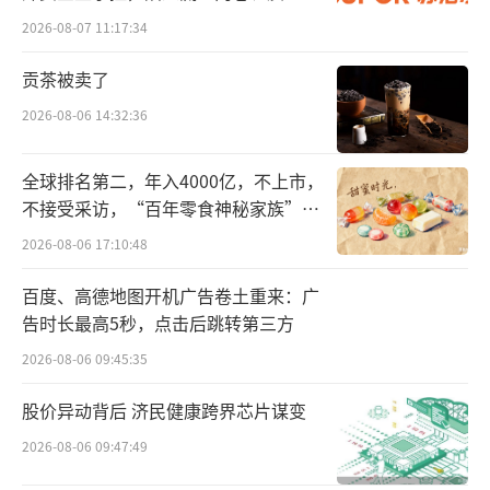
发的负循环
是一次行业生态的“底层重构”。该规范配套
2026-08-07 11:17:34
五个操作性附件，形成了涵盖产品分级、销售
贡茶被卖了
资质、客户评估、匹配销售、内控管理及自律
2026-08-06 14:32:36
监督的全流程规范体系。
全球排名第二，年入4000亿，不上市，
根据《自律规范》，保险销售货架被重新
不接受采访，“百年零食神秘家族”浮
整理。以往，不管是复杂的投连险，还是简单
出水面？
2026-08-06 17:10:48
的意外险，都可以由同一位代理人进行销售。
如今，人身保险产品被清晰地划分为P1、P2、
百度、高德地图开机广告卷土重来：广
告时长最高5秒，点击后跳转第三方
P3、P4、P5五类，财产险也被划为两档。具体
2026-08-06 09:45:35
而言，P1类对应产品为保险期间一年期及以下
的人身保险产品（含保证续保），包括人寿保
股价异动背后 济民健康跨界芯片谋变
险、健康保险、意外伤害保险等。P2类为保险
2026-08-06 09:47:49
期间为一年期以上的普通型人身保险产品。P3