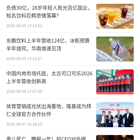
合”，投保人只能选择放弃投保或重新评估，
负债30亿，28岁年轻人败光百亿国企，
再或者在充分知情后坚持投保，而这一过程将
知名饮料巨鳄悲情落幕？
被完整记录。
2026-08-05 17:14:52
与此同时，保险公司陆续在官网产品信息
东鹏饮料上半年营收124亿，冰柜预算
中标注了分类信息，意味着消费者在购买前即
半年烧完，华南增速见顶
可明确获知产品的复杂程度和风险情况。
2026-08-05 14:13:37
官网公示仅是表层变化，更深层的调整在
中国内地市场托底，太古可口可乐2026
上半年营收创新高
后台展开。据了解，同样已有保险公司启动了
针对代理人的专项培训计划，涵盖内部合规轮
2026-08-06 17:07:28
训与外部资质认证培训。此类培训紧密围绕P1
体育营销成光伏出海重地，隆基成为拜
—P5产品分级逻辑及适当性评估要点设计，尤
仁全球官方合作伙伴
其加大了法律法规与合规内容的考核权重，旨
2026-08-07 10:18:25
在帮助代理人顺利通过分级考试，获取更高等
患儿死亡、瞒报一年！前CEO对外媒