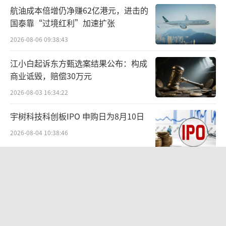
类包括分红型人身保险、万能型人身保险、专
航油成本倍增仍净赚62亿港元，进击的
属商业养老保险等。P4类为投资连结型人身保
国泰靠“过境红利”加速扩张
险、变额年金保险等。P5类为高等复杂程度且
2026-08-06 09:38:43
保单利益浮动无保证的人身保险产品。
江小白起诉东方甄选案结果公布：构成
商业诋毁，赔偿30万元
这不仅仅是一个标签，更是一道门槛。与
2026-08-03 16:34:22
此对应的是销售人员的“分级授权”：能力等
级最低的销售人员，只能销售最基础类产品；
宇树科技科创板IPO 申购日为8月10日
而只有达到最高级别（一级）的销售人员，才
2026-08-04 10:38:46
可以销售那些结构复杂的产品。
红火的酒水闪电仓是来“割韭菜”的
《自律规范》将对代理人的销售行为以及
吗？
整个保险销售市场带来怎样的影响？众托帮联
2026-08-04 10:27:15
合创始人兼总经理龙格对北京商报记者表示，
全球巨头全速押注，磷化铟产业链迎来
从市场层面看，意味着代理人须先完成客户保