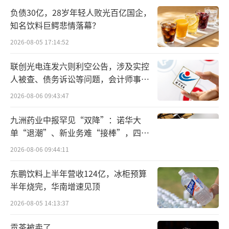
纠纷，房屋无非正常死亡等重大瑕疵。银行上
负债30亿，28岁年轻人败光百亿国企，
知名饮料巨鳄悲情落幕？
线拍卖房产属于不良抵债资产，不同银行拍卖
房源主要在地段、物业类型（住宅、写字楼、
2026-08-05 17:14:52
营业房）上存在区分，不会出现同一房源由两
联创光电连发六则利空公告，涉及实控
家银行处置的情况。
人被查、债务诉讼等问题，会计师事务
所曾出具“保留意见”
2026-08-06 09:43:47
“其余待处置资产多为写字楼与营业房，
后续新增抵债房源待完成相关手续后会陆续上
九洲药业中报罕见“双降”：诺华大
单“退潮”、新业务难“接棒”，四大
架，”上述客户经理说道。
难关待闯
2026-08-06 09:44:11
主动入局电商卖房，宁夏银行并非首家，
东鹏饮料上半年营收124亿，冰柜预算
过去一年，包括国有大行、地方农商行和农信
半年烧完，华南增速见顶
机构集体扎堆阿里资产平台、京东资产交易等
2026-08-05 14:13:37
线上平台，批量挂牌抵债房源，涵盖住宅、公
寓、商铺、写字楼等多类别，也使得“银行直
贡茶被卖了