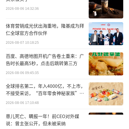
售现房”频频刷屏社交平台。
2026-08-06 14:32:36
在此之前，银行处置不良不动产，长期依
体育营销成光伏出海重地，隆基成为拜
赖两条老路：要么走司法拍卖，要么打包低价
仁全球官方合作伙伴
转让给资产管理公司。由银行“下场”作为出
2026-08-07 10:18:25
售方直接完成交易有助于精简处置链路、砍掉
百度、高德地图开机广告卷土重来：广
中间折价损耗，也成为不良资产另一处置渠
告时长最高5秒，点击后跳转第三方
道。对宁夏银行而言，虽然资产质量仍在可控
2026-08-06 09:45:35
范围内，但风险警报已然拉响。截至2025年
末，该行不良率为2.19%，较上年末的2.20%
全球排名第二，年入4000亿，不上市，
不接受采访，“百年零食神秘家族”浮
有所压降；不过，关注类贷款是信贷风险的前
出水面？
2026-08-06 17:10:48
置蓄水池，也是预判坏账走势最核心的先行指
标。截至去年末，宁夏银行关注类贷款占比飙
患儿死亡、瞒报一年！前CEO对外媒
升至4.69%，较上年末抬升0.45个百分点。
说：曾主张公开，但未被采纳