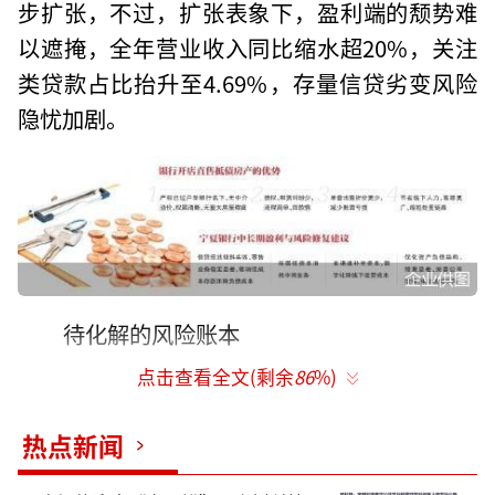
步扩张，不过，扩张表象下，盈利端的颓势难
以遮掩，全年营业收入同比缩水超20%，关注
类贷款占比抬升至4.69%，存量信贷劣变风险
隐忧加剧。
待化解的风险账本
点击查看全文(剩余
86
%)
曾经深耕存贷业务的地方城商行，如今也
开始亲自下场处置抵债资产。
热点新闻
近日，宁夏银行在京东上线了官方资产店