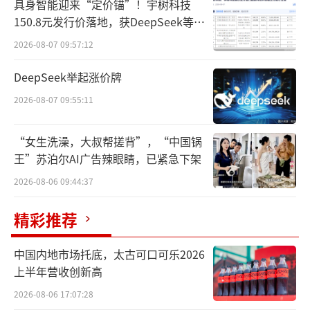
具身智能迎来“定价锚”！宇树科技
铺，店内汇集银川及全区住宅、商铺、厂房等
150.8元发行价落地，获DeepSeek等豪
各类抵债房产，全部房源均为宁夏银行产权所
华战配加持
2026-08-07 09:57:12
有，产权清晰、无中介溢价，信息公开透明，
DeepSeek举起涨价牌
干净交付。
2026-08-07 09:55:11
7月8日，北京商报记者在京东资产交易平
台搜索“宁夏银行”发现，宁夏银行北京路支
“女生洗澡，大叔帮搓背”，“中国锅
行名下多款房产正在拍卖，拍卖金额为几十万
王”苏泊尔AI广告辣眼睛，已紧急下架
元至数百万元不等，房产涵盖住宅以及写字楼
2026-08-06 09:44:37
等。
精彩推荐
“住宅基本上挂了之后就被拍走了，”北
中国内地市场托底，太古可口可乐2026
京商报记者从该行一位客户经理处了解到，以
上半年营收创新高
住宅为例，宁夏银行上架的房产均为借款人抵
2026-08-06 17:07:28
押物，现产权已过户至该行名下，不存在权属