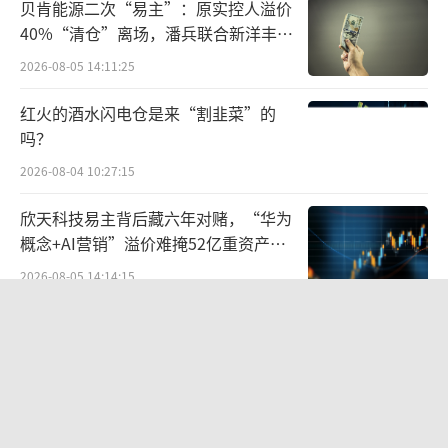
贝肯能源二次“易主”：原实控人溢价
徙数据，加快抵债资产处置，增厚风险缓冲空
40%“清仓”离场，潘兵联合新洋丰、
间。
宏科百世拟入主
2026-08-05 14:11:25
两大考题
红火的酒水闪电仓是来“割韭菜”的
吗？
宁夏银行成立于1998年10月28日，前身是
2026-08-04 10:27:15
原银川市商业银行，是由宁夏回族自治区、银
川市两级政府、企业及个人入股组建的一家股
欣天科技易主背后藏六年对赌，“华为
份制商业银行。2007年12月20日，经监管部门
概念+AI营销”溢价难掩52亿重资产考
验
批准，银川市商业银行正式更名为宁夏银行，
2026-08-05 14:14:15
成为宁夏第一家“宁”字号地方商业银行、西
段永平38亿投资泡泡玛特账本
部地区第一家以省级行政区命名的地方商业银
2026-08-06 09:42:56
行。
华为哈勃投资、宁德时代加持，天科合
官网信息显示，宁夏银行全行下辖108家分
达为何越卖越亏？