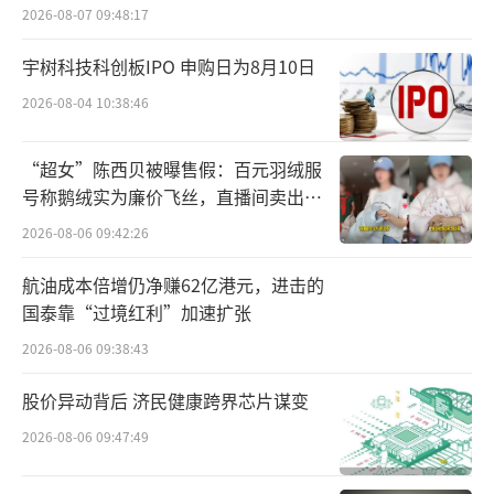
2026-08-07 09:48:17
博通咨询金融行业资深分析师王蓬博指
出，房产产权直接属于银行，对比司法拍卖，
宇树科技科创板IPO 申购日为8月10日
各类隐性债权、租赁纠纷更少，交易流程更简
2026-08-04 10:38:46
单，回款效率也更高。单独售卖单套房产不用
“超女”陈西贝被曝售假：百元羽绒服
像资产包那样大幅折价，能减少账面损耗，线
号称鹅绒实为廉价飞丝，直播间卖出超
上统一公示房源信息，还能省下线下接待的人
百万元
2026-08-06 09:42:26
力成本。
航油成本倍增仍净赚62亿港元，进击的
王蓬博进一步指出，关注类贷款本身就是
国泰靠“过境红利”加速扩张
向不良转化的过渡资产，规模持续走高，后期
2026-08-06 09:38:43
不良反弹的压力会明显上升。银行可以分层梳
股价异动背后 济民健康跨界芯片谋变
理存量关注客户，短期资金周转困难的办理展
期重组，无还款能力的提前保全抵押物。同时
2026-08-06 09:47:49
严控高风险行业新增授信，常态化监控贷款迁