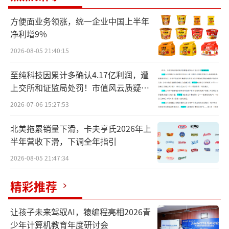
形势和金融市场运行情况，把握好政策实施的
力度、节奏和时机。保持流动性充裕，使社会
方便面业务领涨，统一企业中国上半年
净利增9%
融资规模、货币供应量增长同经济增长、价格
2026-08-05 21:40:15
总水平预期目标相匹配。强化央行政策利率引
导，完善市场化利率形成传导机制，发挥市场
至纯科技因累计多确认4.17亿利润，遭
利率定价自律机制作用，加强利率政策执行和
上交所和证监局处罚！市值风云质疑其
财务问题，遭巨额索赔！
监督。规范信贷市场经营行为，降低融资中间
2026-07-06 15:27:53
费用，促进社会综合融资成本低位运行。从宏
北美拖累销量下滑，卡夫亨氏2026年上
观审慎的角度观察、评估债市运行情况，关注
半年营收下滑，下调全年指引
长期收益率的变化。畅通货币政策传导机制，
2026-08-05 21:47:34
提高资金使用效率。增强外汇市场韧性，稳定
市场预期，保持人民币汇率在合理均衡水平上
精彩推荐
的基本稳定。
让孩子未来驾驭AI，猿编程亮相2026青
少年计算机教育年度研讨会
会议指出，要引导大型银行发挥金融服务