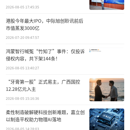
实体经济主力军作用，推动中小银行聚焦主责
2026-08-05 17:45:35
主业，增强银行资本实力。用好各类结构性货
港股今年最大IPO，中际旭创聆讯前后
币政策工具，优化工具管理，扎实做好金
市值蒸发3000亿
融“五篇大文章”，加强对扩大内需、科技创
2026-07-20 09:47:57
新、中小微企业等重点领域的金融支持。持续
鸿蒙智行喊冤“竹知了”事件：仅投诉
做好支持民营经济发展壮大的金融服务。维护
侵权内容，共下架144条！
金融市场稳定运行。切实推进金融高水平双向
2026-08-05 13:40:27
开放，提高开放条件下经济金融管理能力和风
“牙膏第一股”正式易主，广西国控
险防控能力。
12.28亿元入主
会议强调，要全面贯彻落实党的二十届四
2026-08-05 15:16:36
中全会、中央经济工作会议和全国两会精神，
柔性制造破解硬科技创新难题，嘉立创
按照党中央、国务院的决策部署，牢牢把握高
以制造平权助力物理AI落地
质量发展首要任务，扎实推进中国式现代化，
2026-08-05 14:28:03