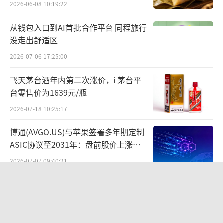
2026-06-08 10:19:22
从钱包入口到AI首批合作平台 同程旅行
没走出舒适区
2026-07-06 17:25:00
飞天茅台酒年内第二次涨价，i 茅台平
台零售价为1639元/瓶
2026-07-18 10:25:17
博通(AVGO.US)与苹果签署多年期定制
ASIC协议至2031年：盘前股价上涨，
20%年收入基本盘可见度提升
2026-07-07 09:40:21
龙大转债涨停、股价涨9.7%，ST龙大
启动庭外重组“找钱”
2026-07-07 09:28:22