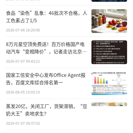
完整准确全面贯彻新发展理念，加快构建新发
食品“染色”乱象：46批次不合格，人
展格局。统筹好总供给和总需求的关系，着力
工色素占了1/5
扩大内需、优化供给，做优增量、盘活存量，
2026-07-06 16:20:06
增强经济发展内生动力，进一步做强国内大循
环，做优国内国际双循环，不断巩固拓展经济
8万元星空顶免费送！百万价格国产电
稳中向好势头。
动汽车“变相降价”，记者走访北京门
（责任编辑：zx0280）
店…
2026-07-07 09:43:21
国家工信安全中心发布Office Agent报
告，百度文库综合排名第一
2026-08-05 15:05:15
蒸发20亿，关闭工厂，货架滞销，“豆
奶大王”卖地求生？
2026-07-07 09:37:02