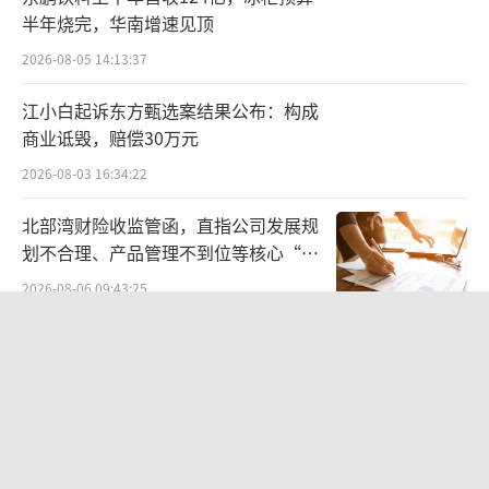
离值累计达到20%，属于股票交易异常波动。
半年烧完，华南增速见顶
公司关注到近日数据中心交换机概念受市场关
2026-08-05 14:13:37
注度较高。公司主营业务收入中主要以网通及
江小白起诉东方甄选案结果公布：构成
数通业务为主，数通业务中应用于数据中心的
商业诋毁，赔偿30万元
高速率交换机尤其是400g、800g交换机业务收
2026-08-03 16:34:22
入占公司主营业务收入比例较小，对公司短期
北部湾财险收监管函，直指公司发展规
业绩影响有限。敬请广大投资者理性投资，审
划不合理、产品管理不到位等核心“痛
慎决策，注意防范投资风险。
点”
2026-08-06 09:43:25
8、20CM两连板威尔高：虽已获得DC/DC
《伦敦合伙人》开播在即：出海创业试
产品批量订单，但相关产品业绩占比较低
水“国货集群”模式，带动入境消费反
向种草
2026-08-07 15:17:50
公司股票连续两个交易日收盘价涨幅偏离
值累计超30%，短期涨幅过大。公司主要产品
航油成本倍增仍净赚62亿港元，进击的
包括高多层、厚铜（应用于电机、电控、电源
国泰靠“过境红利”加速扩张