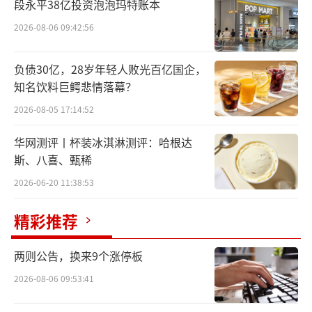
段永平38亿投资泡泡玛特账本
公司正在筹划发行股份、可转换公司债券
2026-08-06 09:42:56
及支付现金收购控股子公司上海精测半导体技
术有限公司部分股权，并募集配套资金，预计
负债30亿，28岁年轻人败光百亿国企，
知名饮料巨鳄悲情落幕？
构成重大资产重组和关联交易。上海精测经营
范围包括半导体器件专用设备制造；半导体器
2026-08-05 17:14:52
件专用设备销售；光学仪器制造；光学仪器销
华网测评丨杯装冰淇淋测评：哈根达
售等。因事项存在不确定性，公司股票及可转
斯、八喜、甄稀
债(精测转2)自2026年7月9日起停牌，预计在不
2026-06-20 11:38:53
超过10个交易日内披露交易方案。
精彩推荐
3、亿田智能：子公司拟不超5.5亿元采购
服务器及配套设备，主要用于为客户提供算力
两则公告，换来9个涨停板
服务
2026-08-06 09:53:41