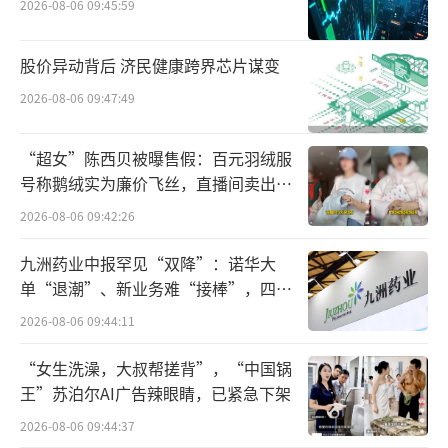
绩形成明显贡献，合作落地进度、预期收益均
2026-08-06 09:45:59
存在较大不确定性。
股价异动背后 济民健康跨界芯片谋变
5、2连板金时科技：超级电容器业务仍处
2026-08-06 09:47:49
于前期发展阶段，整体收入占比较低
“超女”陈西贝被曝售假：百元羽绒服
公司股票连续两个交易日(2026年7月7日、
号称鹅绒实为廉价飞丝，直播间卖出超
7月8日)收盘价格涨幅偏离值累计超过20%，属
百万元
2026-08-06 09:42:26
于股票交易异常波动。公司郑重提醒广大投资
九洲药业中报罕见“双降”：诺华大
者，公司超级电容器业务仍处于前期发展阶
单“退潮”、新业务难“接棒”，四大
段，整体收入占比较低，目前暂无在手订单，
难关待闯
2026-08-06 09:44:11
该业务未来能否为公司带来良好的业绩回报尚
存在不确定性；公司（含合并报表范围内控股
“女生洗澡，大叔帮搓背”，“中国锅
王”苏泊尔AI广告辣眼睛，已紧急下架
公司）目前不涉及液冷相关业务、光通信业
务。敬请广大投资者理性研判、审慎投资，注
2026-08-06 09:44:37