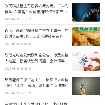
意防范二级市场交易风险。
欣天科技易主背后藏六年对赌，“华为
概念+AI营销”溢价难掩52亿重资产考
6、佳缘科技：因涉嫌信息披露违法违规，
验
2026-08-05 14:14:15
证监会决定对公司立案
百度、高德地图开机广告卷土重来：广
公司收到中国证监会出具的《立案告知
告时长最高5秒，点击后跳转第三方
书》，因涉嫌信息披露违法违规，证监会决定
2026-08-06 09:45:35
对公司立案。立案调查期间，公司将积极配合
联创光电连发六则利空公告，涉及实控
调查工作，并履行信息披露义务。目前公司生
人被查、债务诉讼等问题，会计师事务
产经营活动正常，上述事项不会对公司生产经
所曾出具“保留意见”
2026-08-06 09:43:47
营产生重大影响。
贝肯能源二次“易主”：原实控人溢价
7、共进股份：400g、800g交换机业务收
40%“清仓”离场，潘兵联合新洋丰、
入占公司主营业务收入比例较小
宏科百世拟入主
2026-08-05 14:11:25
公司股票连续3个交易日内收盘价格涨幅偏
东鹏饮料上半年营收124亿，冰柜预算