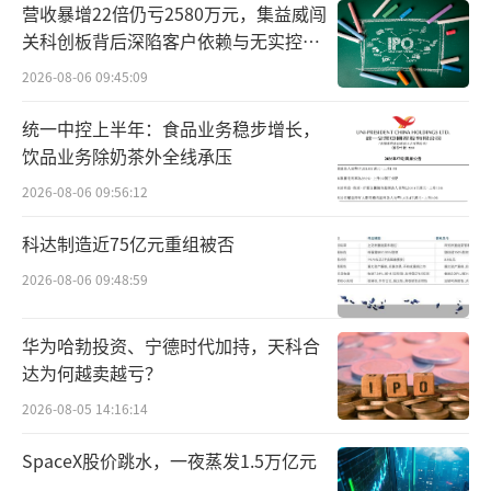
公司全资子公司甘肃亿算智能科技有限公
营收暴增22倍仍亏2580万元，集益威闯
司拟向多家供应商采购服务器及配套设备，采
关科创板背后深陷客户依赖与无实控人
困局
购合同总金额预计不超过5.5亿元，主要用于为
2026-08-06 09:45:09
客户提供算力服务。
统一中控上半年：食品业务稳步增长，
饮品业务除奶茶外全线承压
4、天海电子：与机器人公司合作事项对公
2026-08-06 09:56:12
司当前主营业务未构成实质性影响
科达制造近75亿元重组被否
公司连续2个交易日内收盘价涨幅偏离值累
2026-08-06 09:48:59
计超过20%，属于股票交易异常波动。注意到
近期市场对机器人相关概念关注度较高，公司
华为哈勃投资、宁德时代加持，天科合
就相关事项说明如下：2026年6月26日，公司
达为何越卖越亏？
与机器人公司上海它石智航技术有限公司达成
2026-08-05 14:16:14
合作。目前，该合作事项对公司当前主营业务
SpaceX股价跳水，一夜蒸发1.5万亿元
未构成实质性影响，短期内难以对公司经营业