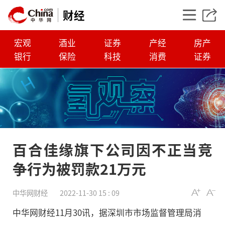
财经
宏观
酒业
证券
产经
房产
银行
保险
科技
消费
证券
百合佳缘旗下公司因不正当竞
争行为被罚款21万元
百合佳缘旗下公司因
中华网财经
2022-11-30 15 : 09
行为被罚款21万元
中华网财经11月30讯，据深圳市市场监督管理局消