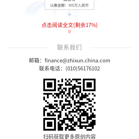
点击阅读全文(剩余
17
%)
联系我们
邮箱：finance@zhixun.china.com
联系电话：(010)56176102
资料显示，2011年5月11日，世纪佳缘在美国挂牌上
市。2015年12月，百合网全资子公司收购世纪佳缘，
世纪佳缘随之私有化退市。此后，世纪佳缘与百合网
正式合并，更名为“百合佳缘”。2022年5月，百合
佳缘集团更名为“复爱合缘集团”。
责任编辑：CF001
扫码获取更多原创内容