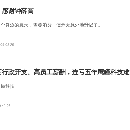
，感谢钟薛高
这个炎热的夏天，雪糕消费，便毫无意外地升温了。
 09:03:29
高行政开支、高员工薪酬，连亏五年鹰瞳科技难
鹰瞳科技。
0:41:05