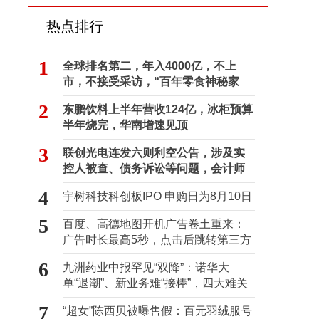
热点排行
1
全球排名第二，年入4000亿，不上
市，不接受采访，“百年零食神秘家
族”浮出水面？
2
东鹏饮料上半年营收124亿，冰柜预算
半年烧完，华南增速见顶
3
联创光电连发六则利空公告，涉及实
控人被查、债务诉讼等问题，会计师
事务所曾出具“保留意见”
4
宇树科技科创板IPO 申购日为8月10日
5
百度、高德地图开机广告卷土重来：
广告时长最高5秒，点击后跳转第三方
6
九洲药业中报罕见“双降”：诺华大
单“退潮”、新业务难“接棒”，四大难关
待闯
7
“超女”陈西贝被曝售假：百元羽绒服号