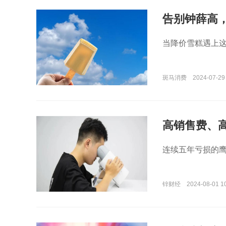
告别钟薛高
当降价雪糕遇上
斑马消费
2024-07-29
高销售费、
展翅
连续五年亏损的
锌财经
2024-08-01 1