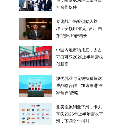
地，隆基成为拜仁全球官
方合作伙伴
专访战斗蚂蚁创始人刘
坤：安顿用“锁定-设计-击
穿”跑出10倍增长
中国内地市场托底，太古
可口可乐2026上半年营收
创新高
澳优乳业与无锡特食院达
成战略合作，加速推进“全
家营养”战略
北美拖累销量下滑，卡夫
亨氏2026年上半年营收下
滑，下调全年指引