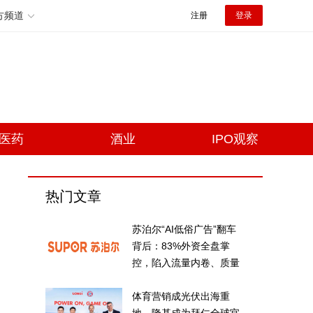
方频道
注册
登录
医药
酒业
IPO观察
热门文章
苏泊尔“AI低俗广告”翻车
背后：83%外资全盘掌
控，陷入流量内卷、质量
频发的负循环
体育营销成光伏出海重