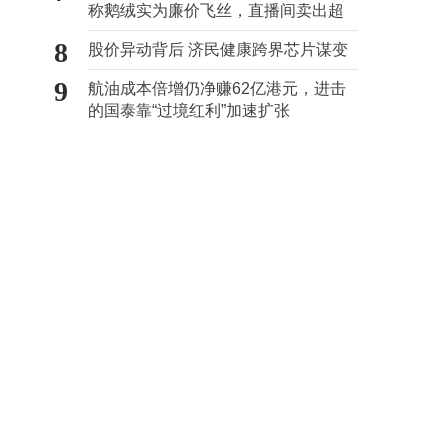
称鹅绒实为廉价飞丝，直播间卖出超
百万元
8
股价异动背后 济民健康跨界芯片谋变
9
航油成本倍增仍净赚62亿港元，进击
的国泰靠“过境红利”加速扩张