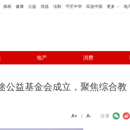
插画
健康
公益
优选
法制
守艺中华
应急中国
更多
地
融
地产
消费
高途公益基金会成立，聚焦综合教
A+
微信
A-
微博
分享