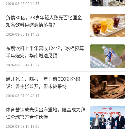
2026-08-06 09:44:37
时被安检员拦下，从包内找出小徐特意放入的
道具。在现场，安检员不仅对限制携带物品、
负债30亿，28岁年轻人败光百亿国企，
知名饮料巨鳄悲情落幕？
安检设备、防暴装备进行了展示和讲解，还与
2026-08-05 17:14:52
观众进行互动交流，使观众直观地了解安检常
识。
东鹏饮料上半年营收124亿，冰柜预算
半年烧完，华南增速见顶
2026-08-05 14:13:37
患儿死亡、瞒报一年！前CEO对外媒
说：曾主张公开，但未被采纳
2026-08-07 09:48:17
体育营销成光伏出海重地，隆基成为拜
仁全球官方合作伙伴
2026-08-07 10:18:25