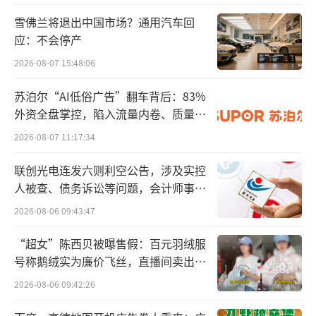
雪佛兰将退出中国市场？通用汽车回
应：不会停产
2026-08-07 15:48:06
苏泊尔“AI低俗广告”翻车背后：83%
外资全盘掌控，陷入流量内卷、质量频
发的负循环
2026-08-07 11:17:34
联创光电连发六则利空公告，涉及实控
人被查、债务诉讼等问题，会计师事务
所曾出具“保留意见”
2026-08-06 09:43:47
“超女”陈西贝被曝售假：百元羽绒服
号称鹅绒实为廉价飞丝，直播间卖出超
百万元
2026-08-06 09:42:26