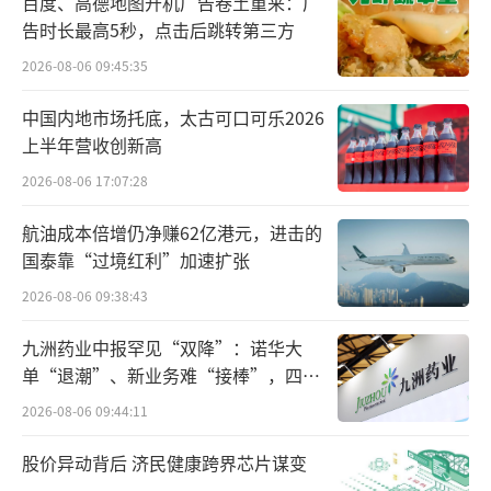
百度、高德地图开机广告卷土重来：广
告时长最高5秒，点击后跳转第三方
2026-08-06 09:45:35
中国内地市场托底，太古可口可乐2026
上半年营收创新高
2026-08-06 17:07:28
航油成本倍增仍净赚62亿港元，进击的
国泰靠“过境红利”加速扩张
2026-08-06 09:38:43
九洲药业中报罕见“双降”：诺华大
单“退潮”、新业务难“接棒”，四大
难关待闯
2026-08-06 09:44:11
股价异动背后 济民健康跨界芯片谋变