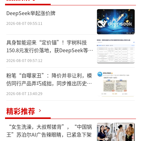
DeepSeek举起涨价牌
2026-08-07 09:55:11
具身智能迎来“定价锚”！宇树科技
150.8元发行价落地，获DeepSeek等豪
区别于传统展位，首都实业“感知、体
华战配加持
2026-08-07 09:57:12
验”的互动式设计，让体验者身在其中感受科
技感和趣味性，从视觉、听觉、触觉上为现场
粉笔“自曝家丑”：降价并非让利，模
仿同行产品弄巧成拙，同步推出历史学
观众带来非一般的感受。
员退费方案
2026-08-07 13:40:29
“您好，请您接受安检，谢谢合作。”在
身穿制服、手拿金属探测器的安检员示意下，
精彩推荐
观众有序通过安检门，随后接受手检，全程不
“女生洗澡，大叔帮搓背”，“中国锅
超过半分钟。“您好！您身上有疑似限制携带
王”苏泊尔AI广告辣眼睛，已紧急下架
物品，请取出配合检查。”观众小徐通过安检