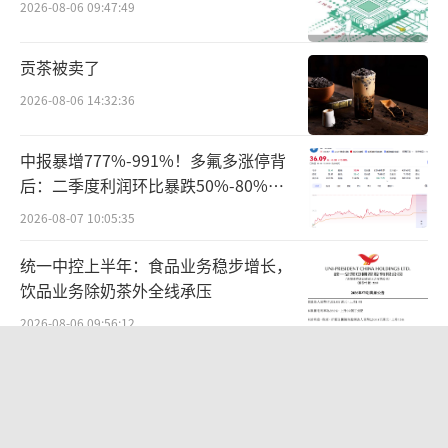
2026-08-06 09:47:49
贡茶被卖了
“安叔，您能给我讲讲什么是智慧安保
2026-08-06 14:32:36
吗？”“好的，智慧安保包括……”在首都实
业展位入口的应用级安全培训领域AI数字
中报暴增777%-991%！多氟多涨停背
人“安叔”吸引了大批观展者。“安叔”通过
后：二季度利润环比暴跌50%-80%，
逼真的3D建模和智能算法，集成了语音识别、
是黄金坑还是陷阱？
2026-08-07 10:05:35
语音合成、动作捕捉等智能服务，通过语音、
统一中控上半年：食品业务稳步增长，
手势和表情与观众进行互动，提供信息、回答
饮品业务除奶茶外全线承压
问题并执行各种指令。
2026-08-06 09:56:12
在人力资源服务领域，首都实业为观众带
华为哈勃投资、宁德时代加持，天科合
来了AI面试、心理测评等互动体验。“欢迎参
达为何越卖越亏？
加此次AI面试，准备好后请点击‘开始’按钮
2026-08-05 14:16:14
作答……”“相较于传统面试，没有线下面对