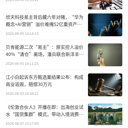
能最大程度保留维生素、植物化学素，口感也
更好。
欣天科技易主背后藏六年对赌，“华为
概念+AI营销”溢价难掩52亿重资产考
值得注意的是，纯果汁（即果蔬汁）必须
验
2026-08-05 14:14:15
满足两个核心条件：一是100%由水果或蔬菜直
贝肯能源二次“易主”：原实控人溢价
接加工制成，不添加任何外源水；二是不允许
40%“清仓”离场，潘兵联合新洋丰、
添加糖、香精、防腐剂等食品添加剂。
宏科百世拟入主
2026-08-05 14:11:25
此外，专家还表示，有些果汁产品标注的
江小白起诉东方甄选案结果公布：构成
所谓“真果汁”，这一概念在国家标准中并不
商业诋毁，赔偿30万元
存在，它仅仅是商家用于宣传的营销术语。
2026-08-03 16:34:22
酸甜饮品未必是果汁品类区分有标准
《伦敦合伙人》开播在即：出海创业试
水“国货集群”模式，带动入境消费反
很多消费者选果汁时，容易把果汁、果汁
向种草
2026-08-07 15:17:50