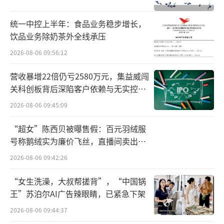
然介绍，NFC是“Not From Concentrate”的
统一中控上半年：食品业务稳步增长，
缩写，中文通常译为非复原果汁。
饮品业务除奶茶外全线承压
在国家标准《果蔬汁类及其饮料》（GB/T
2026-08-06 09:56:12
31121-2014）中，非复原果汁即原榨果汁，指
营收暴增22倍仍亏2580万元，集益威闯
的是以水果为原料，采用机械方法直接制成的
关科创板背后深陷客户依赖与无实控人
困局
未经浓缩的汁液饮品。也就是说，标注了NFC
2026-08-06 09:45:09
的果汁一般在配料表中不应该有水的配料。
“超女”陈西贝被曝售假：百元羽绒服
号称鹅绒实为廉价飞丝，直播间卖出超
张浩然表示，“NFC”本质上属于食品行
百万元
业中技术性、品质性的术语，是具有明确品质
2026-08-06 09:42:26
指向和商业含义的行业通用表达。如果包装宣
“女生洗澡，大叔帮搓背”，“中国锅
传“NFC”原榨果汁，但产品是浓缩还原的果
王”苏泊尔AI广告辣眼睛，已紧急下架
汁饮料或是调配饮品，则涉及虚假宣传。
2026-08-06 09:44:37