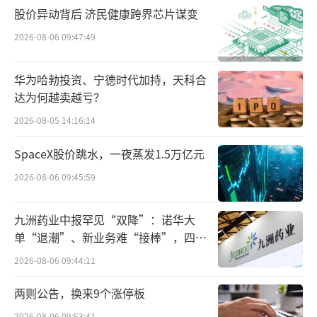
“纯果汁”须满足两个核心条件
股价异动背后 济民健康跨界芯片谋变
2026-08-06 09:47:49
除了NFC外，果汁包装上还常常能看到F
C、HPP等英文字母标识。这些专业标识究竟代
华为哈勃投资、宁德时代加持，天科合
表什么？北京大学第一医院临床营养科主任医
达为何越卖越亏？
师窦攀表示，FC、NFC、HPP都属于100%纯
2026-08-05 14:16:14
果汁，只是工艺不同。
SpaceX股价跳水，一夜蒸发1.5万亿元
FC是浓缩还原果汁：先高温浓缩，出售前
2026-08-06 09:45:59
再加水勾兑。高温会损失抗氧化物质、维生素C
这类怕热的营养素。
九洲药业中报罕见“双降”：诺华大
单“退潮”、新业务难“接棒”，四大
NFC是非浓缩还原果汁：压榨后不再加
难关待闯
2026-08-06 09:44:11
水、不加糖，相对更纯正。
两则公告，换来9个涨停板
HPP是超高压冷压果汁：低温高压杀菌，
2026-08-06 09:53:41