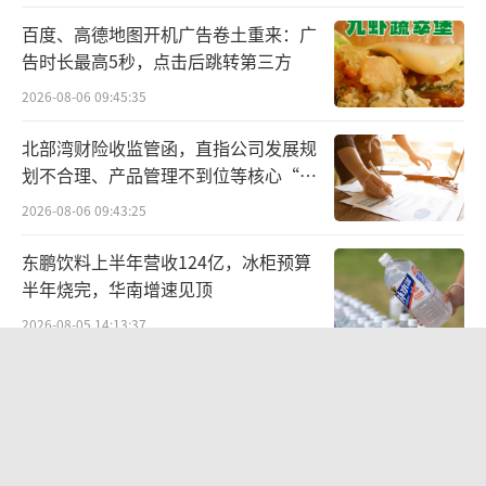
饮料，甚至是果味饮料混淆。这三种究竟有什
么区别？主要还得看清配料表：
百度、高德地图开机广告卷土重来：广
告时长最高5秒，点击后跳转第三方
标注为“果蔬汁（浆）”的产品，果汁
2026-08-06 09:45:35
（浆）或蔬菜汁（浆）含量必须达到100%或者
北部湾财险收监管函，直指公司发展规
可溶性固形物含量要对应不同水果品种，符合
划不合理、产品管理不到位等核心“痛
国家标准里的专属指标；
点”
2026-08-06 09:43:25
标注为“果汁饮料”“复合果蔬汁（浆）
东鹏饮料上半年营收124亿，冰柜预算
饮料”的产品，果汁（浆）或蔬菜汁（浆）的
半年烧完，华南增速见顶
含量最低要求为10%。
2026-08-05 14:13:37
果汁含量低于10%的产品只能归为“果味
联创光电连发六则利空公告，涉及实控
人被查、债务诉讼等问题，会计师事务
饮料”。这类饮品虽然口感接近果汁，但在营
所曾出具“保留意见”
养构成上有很大不同。
2026-08-06 09:43:47