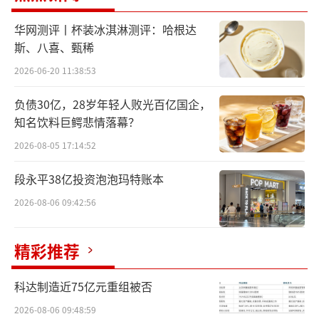
华网测评丨杯装冰淇淋测评：哈根达
斯、八喜、甄稀
这类NFC标签乱象并非个例，某电商平台
2026-06-20 11:38:53
上，记者找到了一款标称“100%NFC”的苹果
汁产品，记者向店铺客服核实产品属性时，客
负债30亿，28岁年轻人败光百亿国企，
服明确表示该产品为NFC果汁，但这款产品的
知名饮料巨鳄悲情落幕？
配料表中同样有水和浓缩苹果汁。
2026-08-05 17:14:52
段永平38亿投资泡泡玛特账本
2026-08-06 09:42:56
精彩推荐
科达制造近75亿元重组被否
2026-08-06 09:48:59
中国社会科学院知识产权中心研究员张浩