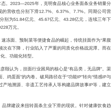
。2023—2025年，克明食品核心业务面条业务销量分
实现的营收也分别下滑12.7%、6.37%、7.7%。同期公司营
别为51.84亿元、45.67亿元、43.28亿元，连续三年下
9228万元。
、速冻面、预制菜等便捷食品的崛起，传统挂面作为“果腹
费频次在下降，行业陷入了严重的同质化价格战泥潭。而在
康化、功能化转型。
陈彦颐认为，挂面行业困局的核心是“有品类，无品牌”。渠
鸡蛋面”的内卷。破局路径在于“功能IP”转向“情感IP与
通过产地溯源、非遗工艺传承人等构建品牌故事IP等，建立
、品牌建设来扭转面条主业下滑的现状。针对健康饮食趋