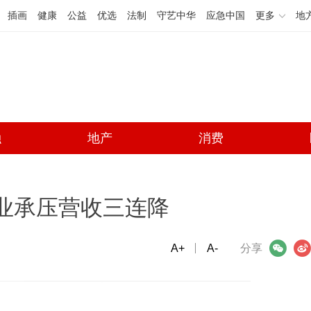
插画
健康
公益
优选
法制
守艺中华
应急中国
更多
地
融
地产
消费
主业承压营收三连降
A+
微信
A-
微博
分享