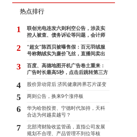
热点排行
1
联创光电连发六则利空公告，涉及实
控人被查、债务诉讼等问题，会计师
事务所曾出具“保留意见”
2
“超女”陈西贝被曝售假：百元羽绒服
号称鹅绒实为廉价飞丝，直播间卖出
超百万元
3
百度、高德地图开机广告卷土重来：
广告时长最高5秒，点击后跳转第三方
4
股价异动背后 济民健康跨界芯片谋变
5
两则公告，换来9个涨停板
6
华为哈勃投资、宁德时代加持，天科
合达为何越卖越亏？
7
北部湾财险收监管函，直指公司发展
规划不合理、产品管理不到位等核