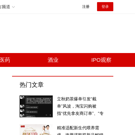
方频道
注册
登录
医药
酒业
IPO观察
热门文章
立秋奶茶爆单引发“截
单”风波，淘宝闪购被
指“优先拿友商订单”、“专
挑贵的拿”
精准适配新生代喂养需