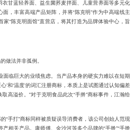
、羽衣甘蓝轻养面、益生菌荞麦拌面、儿童营养面等多元化
心面，丰富高端产品矩阵，并将“陈克明”作为中高端线主
设首家“陈克明面馆”直营店，将其打造为品牌体验中心，旨
品的做法并非孤例。
企业面临巨大的业绩焦虑。当产品本身的硬实力难以在短期
‘匠心’和‘温度’的词汇注册商标，本质上是试图通过认知偏差
取高溢价。”对于克明食品此次“手擀”商标事件，江瀚给
的“手打”商标同样被质疑误导消费者，该公司创始人范现
停产相关产品。康师傅、金沙河等多个品牌的“手擀”“手擀