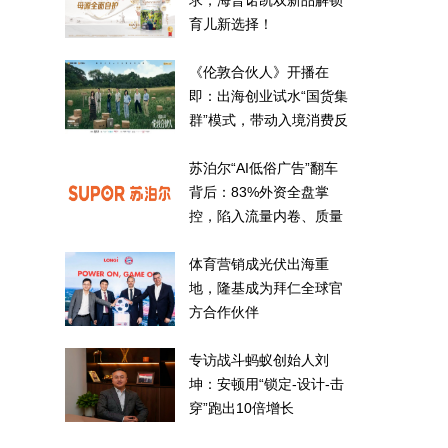
求，海普诺凯双新品解锁
育儿新选择！
《伦敦合伙人》开播在
即：出海创业试水“国货集
群”模式，带动入境消费反
向种草
苏泊尔“AI低俗广告”翻车
背后：83%外资全盘掌
控，陷入流量内卷、质量
频发的负循环
体育营销成光伏出海重
地，隆基成为拜仁全球官
方合作伙伴
专访战斗蚂蚁创始人刘
坤：安顿用“锁定-设计-击
穿”跑出10倍增长