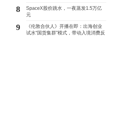
心“痛点”
8
SpaceX股价跳水，一夜蒸发1.5万亿
元
9
《伦敦合伙人》开播在即：出海创业
试水“国货集群”模式，带动入境消费反
向种草