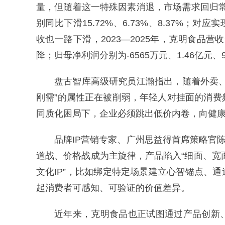
量，但随着这一特殊因素消退，市场需求回归常态
别同比下滑15.72%、6.73%、8.37%；对应
收也一路下滑，2023—2025年，克明食品营收分
降；归母净利润分别为-6565万元、1.46亿元、
盘古智库高级研究员江瀚指出，随着外卖
刚需”的属性正在被削弱，年轻人对挂面的消
同质化困局下，企业必须跳出低价内卷，向健
品牌IP营销专家、广州思益得首席策略官
道战、价格战成为主旋律，产品陷入“细面、宽面、
文化IP”，比如绑定特定场景建立心智锚点、
起消费者可感知、可验证的价值差异。
近年来，克明食品也正试图通过产品创新