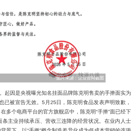
热搜。起因是央视曝光知名挂面品牌陈克明售卖的手擀面实为
标也已被宣告无效。5月25日，陈克明食品发表声明致歉，
在多个电商平台的官方旗舰店中，陈克明“手擀”面已经下
面条主业持续承压、营收三连降的经营状况。在业内人士
背景下，以“手擀”概念制造差异化成为低成本营销的选项