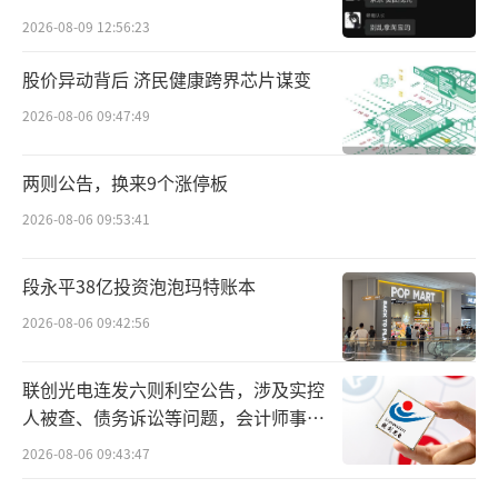
贵的拿”
融资总金额近40亿港元。
2026-08-09 12:56:23
股价异动背后 济民健康跨界芯片谋变
4月17日，巨子生物公告，公司已于16日与
补足卖方及联席账簿管理人订立配售及认购协
2026-08-06 09:47:49
议，拟以每股66.65港元的价格配售3500万股现
两则公告，换来9个涨停板
有股份，并通过补足认购同等数量新股份，预
2026-08-06 09:53:41
计募集资金总额约23.33亿港元，净额约22.94
亿港元。
段永平38亿投资泡泡玛特账本
此次配售价较公司16日收盘价73.65港元折
2026-08-06 09:42:56
让9.5%，较过去5日均价折让6.78%，认购完
成后其股本将扩大至10.71亿股，配售股份占扩
联创光电连发六则利空公告，涉及实控
人被查、债务诉讼等问题，会计师事务
大后股本约3.27%，补足卖方持股比例将由56.
所曾出具“保留意见”
2026-08-06 09:43:47
10%降至54.26%。