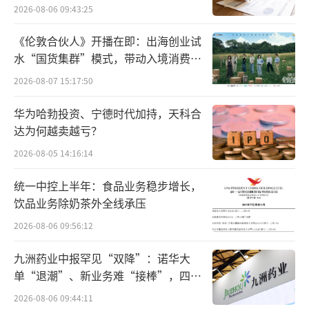
点”
2026-08-06 09:43:25
日，巨子生物盘中股价达80.8港元/股，还创下
历史新高，股价累计涨幅超200%。
《伦敦合伙人》开播在即：出海创业试
水“国货集群”模式，带动入境消费反
不过，受此次融资消息影响，4月17日，巨
向种草
2026-08-07 15:17:50
子生物一度跌超9%，收跌2.1%，报72.1港元/
股，最新市值747亿港元。
华为哈勃投资、宁德时代加持，天科合
达为何越卖越亏？
事实上，这并不是巨子生物第一次通过H股
2026-08-05 14:16:14
配售募集资金。2024年5月，巨子生物刚以49.4
统一中控上半年：食品业务稳步增长，
港元/股的价格先旧后新配售3322万股股份，募
饮品业务除奶茶外全线承压
资16.41亿港元。不过，截至2024年末，这笔资
2026-08-06 09:56:12
金仍有12.96亿港元未使用。加上此次融资，巨
子生物两次配售累计募资将近40亿港元，是其I
九洲药业中报罕见“双降”：诺华大
单“退潮”、新业务难“接棒”，四大
PO时5.49亿港元募资额的7倍之多。
难关待闯
2026-08-06 09:44:11