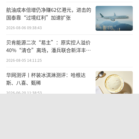
长袖善舞的严建亚
航油成本倍增仍净赚62亿港元，进击的
国泰靠“过境红利”加速扩张
巨子生物此次融资，或许少不了严建亚的
运作。
2026-08-06 09:38:43
贝肯能源二次“易主”：原实控人溢价
资料显示，巨子生物由严建亚及其妻子范
40%“清仓”离场，潘兵联合新洋丰、
代娣成立于2000年。范代娣是正经的科班出
宏科百世拟入主
2026-08-05 14:11:25
身，她于1966年出生于陕西农村，后考入西北
大学，并顺利获得无机化工学士学位，三年后
华网测评丨杯装冰淇淋测评：哈根达
斯、八喜、甄稀
又拿下化学工程硕士学位，1994年获得华东理
工大学化学工程博士学位，成为中国生物化工
2026-06-20 11:38:53
专业第一位女博士，随后又前往麻省理工学院
欣天科技易主背后藏六年对赌，“华为
国家生物工程中心，担任高级访问学者。
概念+AI营销”溢价难掩52亿重资产考
验
2026-08-05 14:14:15
期间范代娣一直在从事科研相关工作，并