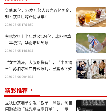
的第二次融资，公司两次融资总金额已接近40
亿港元。而巨子生物2024年刚“赚了”20亿，
负债30亿，28岁年轻人败光百亿国企，
知名饮料巨鳄悲情落幕？
账上还躺着40亿现金，似乎并不“缺钱”。
2026-08-05 17:14:52
梳理巨子生物的发展脉络来看，公司创始
东鹏饮料上半年营收124亿，冰柜预算
人之一严建亚是资本运作高手，其与科学家妻
半年烧完，华南增速见顶
子范代娣共同创立了巨子生物，同期他还成立
2026-08-05 14:13:37
了三角防务并在2019年将公司送上资本市场。
此外，严建亚在创投圈也颇为活跃，除了直接
“女生洗澡，大叔帮搓背”，“中国锅
王”苏泊尔AI广告辣眼睛，已紧急下架
投资宝钛股份等上市公司外，他还发起设立了
三元资本，主要投资航空航天、新材料、先进
2026-08-06 09:44:37
制造等赛道。
精彩推荐
高位配售23亿港元
立秋奶茶爆单引发“截单”风波，淘宝
闪购被指“优先拿友商订单”、“专挑
上市不到3年，巨子生物已公告两次配售，