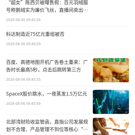
“超女”陈西贝被曝售假：百元羽绒服
根据公告，此次配售及认购所得款项净额
号称鹅绒实为廉价飞丝，直播间卖出超
拟用于核心业务的发展及生态圈布局，包括但
百万元
2026-08-06 09:42:26
不限于品牌推广、市场营销、品类扩展、海外
业务及研发投入以及补充流动资金和作一般企
科达制造近75亿元重组被否
业用途。
2026-08-06 09:48:59
资料显示，巨子生物的主要业务包含专业
百度、高德地图开机广告卷土重来：广
皮肤护理产品、保健食品两大品类。2022年11
告时长最高5秒，点击后跳转第三方
月，巨子生物在港交所敲钟，成为胶原蛋白赛
2026-08-06 09:45:35
道中第一家登陆资本市场的企业，公司也因此
SpaceX股价跳水，一夜蒸发1.5万亿元
被称为“胶原蛋白第一股”。
2026-08-06 09:45:59
值得一提的是，当前正处巨子生物股价历
史高位。公司上市时的发行价为24.3港元/股。
北部湾财险收监管函，直指公司发展规
划不合理、产品管理不到位等核心“痛
上市以来，其股价一直呈波动上升趋势，4月15