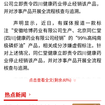
公司立即责令四川健康药业停止经销该产品，
并对涉事产品开展全流程核查与追溯。
声明显示，近日，有媒体报道一款标
注“安徽哈博药业有限公司生产、北京同仁堂
(四川)健康药业有限公司经销”的“99%高纯南
极磷虾油”产品，相关成分涉嫌虚假标注。针
对上述情况，同仁堂健康立即责令四川健康药
业停止经销该产品，并对涉事产品开展全流程
核查与追溯。
声明称，这款产品未经授权擅自突出使
点击查看全文(剩余
80
%)
用“北京同仁堂”字样，涉嫌违法，同仁堂健
热点新闻
康已启动司法程序，对涉事企业进行起诉，以
求维护广大消费者和企业的合法权益。