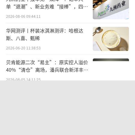
送、药品批发和零售在内的完整产业链条。
单“退潮”、新业务难“接棒”，四大
难关待闯
2026-08-06 09:44:11
公司前三季度营业收入为133.08亿元，同
比减少3.70%。归属于上市公司股东的净利润
华网测评丨杯装冰淇淋测评：哈根达
斯、八喜、甄稀
为11.78亿元，同比减少12.78%。归属于上市
公司股东的扣除非经常性损益的净利润为11.63
2026-06-20 11:38:53
亿元，同比减少11.95%。基本每股收益为0.85
贝肯能源二次“易主”：原实控人溢价
9元。
40%“清仓”离场，潘兵联合新洋丰、
宏科百世拟入主
2026-08-05 14:11:25
其中第三季度，公司营业收入为35.4亿
元，同比下降12.8%；归母净利润为2.32亿
欣天科技易主背后藏六年对赌，“华为
概念+AI营销”溢价难掩52亿重资产考
元，同比下降29.5%；扣非归母净利润为2.2亿
验
元，同比下降32.9%。对此公司财报解释称，
2026-08-05 14:14:15
主要由于市场环境影响，本报告期内销售减少
营收暴增22倍仍亏2580万元，集益威闯
所致。
关科创板背后深陷客户依赖与无实控人