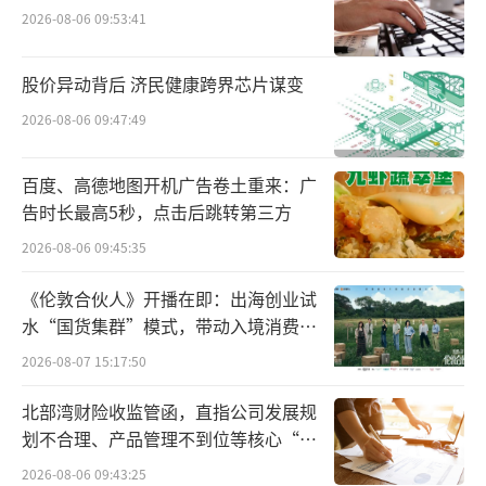
2026-08-06 09:53:41
品，在网页上写着“高含量”“智利进口原
料”“高度提纯”“1粒≈100只磷虾”，其磷
股价异动背后 济民健康跨界芯片谋变
脂标识值为43%，但检测结果显示该款产品磷
2026-08-06 09:47:49
脂含量为0。
百度、高德地图开机广告卷土重来：广
告时长最高5秒，点击后跳转第三方
2026-08-06 09:45:35
《伦敦合伙人》开播在即：出海创业试
水“国货集群”模式，带动入境消费反
向种草
2026-08-07 15:17:50
北部湾财险收监管函，直指公司发展规
专家表示，南极磷虾油产品应该是以南极
划不合理、产品管理不到位等核心“痛
磷虾为原料提取的虾油，必定含有磷脂成分。
点”
2026-08-06 09:43:25