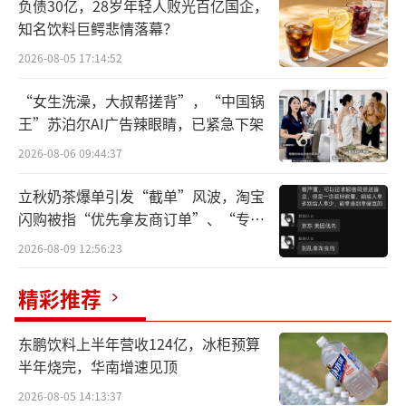
负债30亿，28岁年轻人败光百亿国企，
知名饮料巨鳄悲情落幕？
声明还称，同仁堂始终把产品质量与消费
者健康放在首位。“我们郑重承诺，公司将进
2026-08-05 17:14:52
一步加强管理，与广大消费者和相关各方一
“女生洗澡，大叔帮搓背”，“中国锅
道，坚决抵制任何影响消费者健康、企业品牌
王”苏泊尔AI广告辣眼睛，已紧急下架
形象与各方合法权益的行为。我们愿诚恳接受
2026-08-06 09:44:37
社会各界的监督与指导，共同维护健康有序的
立秋奶茶爆单引发“截单”风波，淘宝
市场环境。”
闪购被指“优先拿友商订单”、“专挑
贵的拿”
此外，同仁堂健康提醒广大消费者：请务
2026-08-09 12:56:23
必通过正规渠道购买“北京同仁堂”产品，并
精彩推荐
认准“同仁堂”双龙图案商标，避免权益受
损。
东鹏饮料上半年营收124亿，冰柜预算
半年烧完，华南增速见顶
2026-08-05 14:13:37