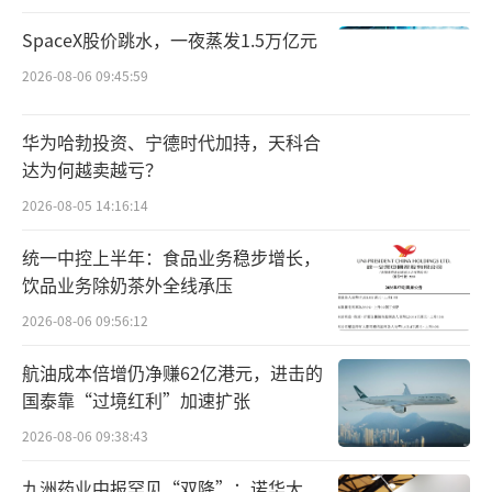
针对相关企业涉嫌造假行为，上海市消保
SpaceX股价跳水，一夜蒸发1.5万亿元
委表示，将约谈该产品的生产企业安徽哈博药
2026-08-06 09:45:59
业有限公司(简称“哈博药业”)和经销商北京同
仁堂(四川)健康药业有限公司，要求其对产品的
华为哈勃投资、宁德时代加持，天科合
真实情况做出解释。
达为何越卖越亏？
2026-08-05 14:16:14
据上海市消保委表述，哈博药业为涉嫌造
假产品的生产企业，北京同仁堂(四川)健康药业
统一中控上半年：食品业务稳步增长，
饮品业务除奶茶外全线承压
有限公司则为经销商。
2026-08-06 09:56:12
公司业绩大幅下滑
航油成本倍增仍净赚62亿港元，进击的
国泰靠“过境红利”加速扩张
资料显示，同仁堂主营业务为中成药的生
产与销售，拥有包括中药材种植、中药材加
2026-08-06 09:38:43
工、中成药研发、中成药生产、医药物流配
九洲药业中报罕见“双降”：诺华大