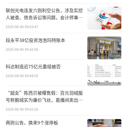
联创光电连发六则利空公告，涉及实控
人被查、债务诉讼等问题，会计师事务
所曾出具“保留意见”
2026-08-06 09:43:47
段永平38亿投资泡泡玛特账本
2026-08-06 09:42:56
科达制造近75亿元重组被否
2026-08-06 09:48:59
截图图源：服务号“同仁堂健康会员”
“超女”陈西贝被曝售假：百元羽绒服
号称鹅绒实为廉价飞丝，直播间卖出超
被上海市消保委约谈
百万元
2026-08-06 09:42:26
近日，上海市消保委发布文章称，一款标
两则公告，换来9个涨停板
称“北京同仁堂99%高纯南极磷虾油”的产