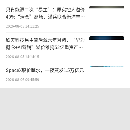
贝肯能源二次“易主”：原实控人溢价
40%“清仓”离场，潘兵联合新洋丰、
宏科百世拟入主
2026-08-05 14:11:25
欣天科技易主背后藏六年对赌，“华为
概念+AI营销”溢价难掩52亿重资产考
验
2026-08-05 14:14:15
SpaceX股价跳水，一夜蒸发1.5万亿元
2026-08-06 09:45:59
字节 Seedance 爆火背后，藏着一只
50 亿美元的独角兽
2026-08-10 10:41:25
两则公告，换来9个涨停板