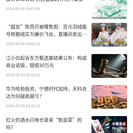
2026-08-06 09:47:49
“超女”陈西贝被曝售假：百元羽绒服
号称鹅绒实为廉价飞丝，直播间卖出超
百万元
2026-08-06 09:42:26
江小白起诉东方甄选案结果公布：构成
商业诋毁，赔偿30万元
2026-08-03 16:34:22
华为哈勃投资、宁德时代加持，天科合
达为何越卖越亏？
2026-08-05 14:16:14
（责任编辑：zx0600）
红火的酒水闪电仓是来“割韭菜”的
吗？