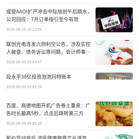
道。2016年12月柠悦品牌发布会召开时，王思
聪就作为联合创始人之一出席活动。
或受AAOI扩产冲击中际旭创午后跳水，
公司回应：7月订单指引至今有效
据36氪2017年报道，在开业前期，柠悦诊
2026-08-10 10:13:09
所的会员卡已经覆盖了70%的明星、网红，这
联创光电连发六则利空公告，涉及实控
些明星资源积累的品牌口碑，以及新媒体营销
人被查、债务诉讼等问题，会计师事务
等，将进一步带动粉丝以及普通消费群体。
所曾出具“保留意见”
2026-08-06 09:43:47
蓝鲸新闻记者查询发现，目前柠悦医疗美
段永平38亿投资泡泡玛特账本
容在北京仅有一家门店，大众点评显示其人均
2026-08-06 09:42:56
消费为2409元。蓝鲸新闻记者致电该店了解
到，该店即王思聪投资的医美诊所品牌，目前
百度、高德地图开机广告卷土重来：广
北京仍有一家门店正在装修，尚无确定开业时
告时长最高5秒，点击后跳转第三方
间。
2026-08-06 09:45:35
股价异动背后 济民健康跨界芯片谋变