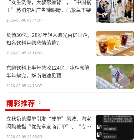
“女生洗澡，大叔帮搓背”，“中国锅
王”苏泊尔AI广告辣眼睛，已紧急下架
2026-08-06 09:44:37
负债30亿，28岁年轻人败光百亿国企，
知名饮料巨鳄悲情落幕？
2026-08-05 17:14:52
东鹏饮料上半年营收124亿，冰柜预算
半年烧完，华南增速见顶
2026-08-05 14:13:37
精彩推荐
立秋奶茶爆单引发“截单”风波，淘宝
闪购被指“优先拿友商订单”、“专挑
事实上，这并不是王思聪首次进入医美赛
贵的拿”
2026-08-09 12:56:23