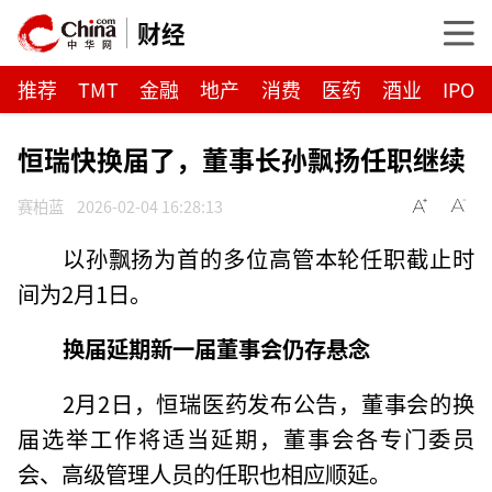
财经
推荐
TMT
金融
地产
消费
医药
酒业
IPO
恒瑞快换届了，董事长孙飘扬任职继续
赛柏蓝
2026-02-04 16:28:13
以孙飘扬为首的多位高管本轮任职截止时
间为2月1日。
换届延期
新一届董事会仍存悬念
2月2日，恒瑞医药发布公告，董事会的换
届选举工作将适当延期，董事会各专门委员
会、高级管理人员的任职也相应顺延。