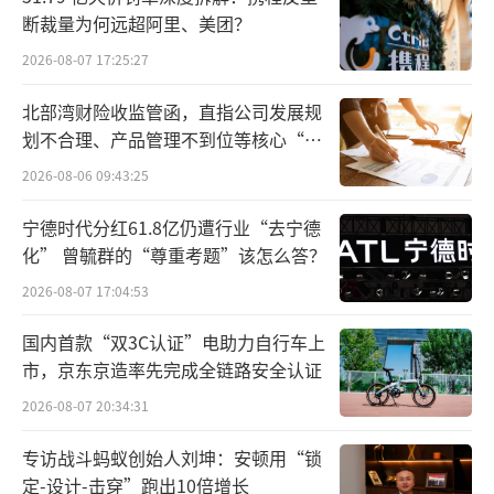
理稳定性，避免因人事变动打乱研发或商业化
断裁量为何远超阿里、美团？
节奏。作为处于国内创新药头部阵营的恒瑞，
2026-08-07 17:25:27
核心管理层的安排影响其未来发展战略。
北部湾财险收监管函，直指公司发展规
划不合理、产品管理不到位等核心“痛
目前来看，资本市场表现较为平稳。截至2
点”
月3日收盘，恒瑞医药A股股价为57.47元/股，
2026-08-06 09:43:25
涨幅1.73%，对应市值3814.4亿元；港股股价
宁德时代分红61.8亿仍遭行业“去宁德
为67港元/股，市值4446.92亿港元。对比其过
化” 曾毓群的“尊重考题”该怎么答？
往市值表现，2021年恒瑞医药市值曾一度突破6
2026-08-07 17:04:53
000亿元，创下历史高点。
国内首款“双3C认证”电助力自行车上
市，京东京造率先完成全链路安全认证
截至2025年上半年，恒瑞医药超过30%的
中层及以上管理人员拥有海外教育或工作经
2026-08-07 20:34:31
验，为其创新和国际化提供了强大动力。接下
专访战斗蚂蚁创始人刘坤：安顿用“锁
来，恒瑞医药新一届候选人是否会引入具备国
定-设计-击穿”跑出10倍增长