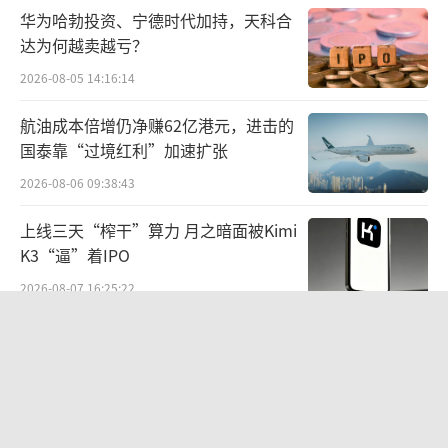
华为哈勃投资、宁德时代加持，天科合
分行业对比，同花顺问财数据显示，2025
达为何越卖越亏？
年前三季度A股505家药企中，化学制药板块营
2026-08-05 14:16:14
收超过恒瑞医药的有华东医药、复星医药、百
济神州，尤其是百济神州2025年前三季度的净
航油成本倍增仍净赚62亿港元，进击的
国泰靠“过境红利”加速扩张
利润直接达到130.88%的增长。恒瑞的增长表
现虽领先大多同类药企，但部分利润增长依赖
2026-08-06 09:38:43
一次性对外授权款项，核心业务内生增长仍需
上线三天“榨干”算力 月之暗面被Kimi
持续验证。
K3“逼”着IPO
2026-08-07 16:25:22
2025年恒瑞医药达成了多项对外合作，仅
与MerckSharp&Dohme公司的协议中，就获得
营收暴增22倍仍亏2580万元，集益威闯
关科创板背后深陷客户依赖与无实控人
首付款2亿美元，开发、监管和商业化相关的里
困局
程碑付款最高可达17.7亿美元，以及相应的销
2026-08-06 09:45:09
售提成。
江小白起诉东方甄选案结果公布：构成