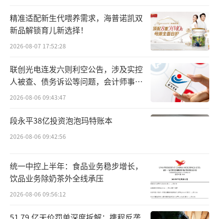
精准适配新生代喂养需求，海普诺凯双
新品解锁育儿新选择！
图片来源：东方财富网
2026-08-07 17:52:28
赛柏蓝独家获悉，孙飘扬将继续担任恒瑞
联创光电连发六则利空公告，涉及实控
医药董事长。恒瑞医药宣布，在新一届董事会
人被查、债务诉讼等问题，会计师事务
换届选举工作完成前，第九届董事会全体董
所曾出具“保留意见”
2026-08-06 09:43:47
事、董事会各专门委员会成员及高级管理人员
段永平38亿投资泡泡玛特账本
将继续按照相关法律法规和《公司章程》等规
2026-08-06 09:42:56
定，履行董事及高级管理人员的职责和义务。
对于此次换届延期，恒瑞医药未披露具体
统一中控上半年：食品业务稳步增长，
饮品业务除奶茶外全线承压
原因。不过从资本市场惯例来看，药企董事会
换届涉及战略延续性、股东意见协调、候选人
2026-08-06 09:56:12
遴选等多重因素，适当延期可能是为了保障治
51.79 亿天价罚单深度拆解：携程反垄