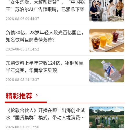
“女生洗澡，大叔帮搓背”，“中国锅
月1日。
王”苏泊尔AI广告辣眼睛，已紧急下架
2026-08-06 09:44:37
负债30亿，28岁年轻人败光百亿国企，
知名饮料巨鳄悲情落幕？
2026-08-05 17:14:52
东鹏饮料上半年营收124亿，冰柜预算
半年烧完，华南增速见顶
截至目前，恒瑞医药高管团队如下。
2026-08-05 14:13:37
精彩推荐
《伦敦合伙人》开播在即：出海创业试
水“国货集群”模式，带动入境消费反
向种草
2026-08-07 15:17:50