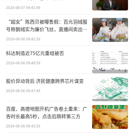
际化、创新药研发背景的新成员？
2026-08-07 09:41:09
三年转型实践
充满挑战的创新之路
“超女”陈西贝被曝售假：百元羽绒服
号称鹅绒实为廉价飞丝，直播间卖出超
第九届董事会任职内的三年是恒瑞创新药
百万元
2026-08-06 09:42:26
发展的关键周期，业绩与业务结构同步改善，
科达制造近75亿元重组被否
还在2025年5月完成港股上市，迈入“A+H”双
平台时代，但行业竞争与业务转型的挑战仍然
2026-08-06 09:48:59
存在。
股价异动背后 济民健康跨界芯片谋变
从经营数据来看，2024年-2025年前三季度
2026-08-06 09:47:49
恒瑞医药营收分别为279.85亿元、231.88亿
元，同比+22.63%、+14.85%；净利润分别为6
百度、高德地图开机广告卷土重来：广
告时长最高5秒，点击后跳转第三方
3.37亿元、57.51亿元，同比+47.28%、+24.5
0%。
2026-08-06 09:45:35