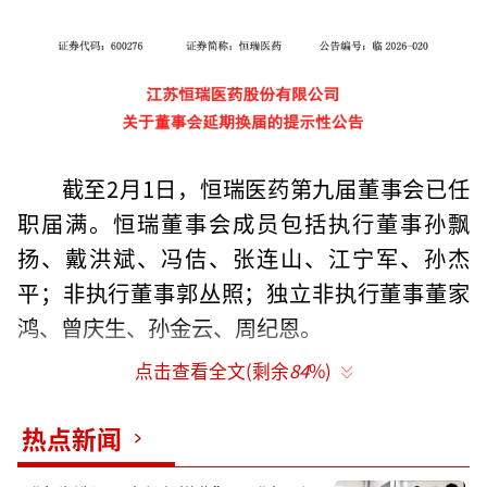
截至2月1日，恒瑞医药第九届董事会已任
职届满。恒瑞董事会成员包括执行董事孙飘
扬、戴洪斌、冯佶、张连山、江宁军、孙杰
平；非执行董事郭丛照；独立非执行董事董家
鸿、曾庆生、孙金云、周纪恩。
点击查看全文(剩余
84
%)
同时，根据恒瑞医药2024年年报，董事长
孙飘扬；董事、总裁戴洪斌；董事，执行副总
热点新闻
裁张连山；董事，执行副总裁江宁军；董事、
执行副总裁孙杰平等任职终止日期均为2026年2