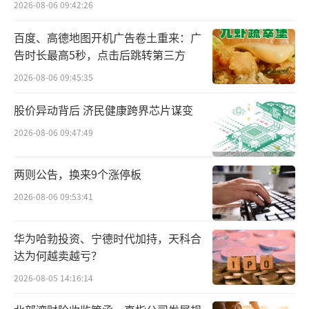
生存率的作用显著。体检中心是癌症防治的第
2026-08-06 09:42:26
一道关口，通过“关卡前移、重心下移”，可
百度、高德地图开机广告卷土重来：广
以从源头堵住癌症发生，提高患者生存率！
告时长最高5秒，点击后跳转第三方
金钢主任还介绍，由上海长海医院牵头
2026-08-06 09:45:35
的“四大慢病国家科技重大专项”，联合医疗
股价异动背后 济民健康跨界芯片谋变
机构、科研院所与企业协同攻关，构建起融合
2026-08-06 09:47:49
多组学数据的早期诊断技术体系，并结合人工
智能算法打造出胰腺病变早期预警系统，以期
两则公告，换来9个涨停板
提高胰腺癌早期诊断的敏感性和特异性，实现
2026-08-06 09:53:41
胰腺癌早期发现和精准诊断。
华为哈勃投资、宁德时代加持，天科合
产学研医深度融合打造全流程早筛诊疗闭
达为何越卖越亏？
环
2026-08-05 14:16:14
体检中心是癌症预防的第一道防线，美年