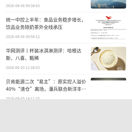
腺癌早筛早诊标准化体系。
2026-08-06 09:38:43
美年健康集团董事长俞熔表示，作为国民
统一中控上半年：食品业务稳步增长，
健康筛查的领军企业，美年健康始终聚焦癌症
饮品业务除奶茶外全线承压
早筛早诊领域的技术落地与服务普及，已形成
2026-08-06 09:56:12
覆盖全流程的健康管理产品矩阵。记者获悉，2
华网测评丨杯装冰淇淋测评：哈根达
025年5月，美年健康与阿里巴巴达摩院在上海
斯、八喜、甄稀
签订战略合作仪式。双方将依托达摩院研发
2026-06-20 11:38:53
的“一扫多查”医疗AI技术，共同探索癌症、
贝肯能源二次“易主”：原实控人溢价
慢性病等多种重要疾病筛查，此技术将于今年
40%“清仓”离场，潘兵联合新洋丰、
在美年健康全国各分院正式投入使用，基于平
宏科百世拟入主
2026-08-05 14:11:25
扫CT进行胰腺癌机遇性筛查，大幅提升了早期
病变检出效率与全面性。此次与上海长海医院
江小白起诉东方甄选案结果公布：构成
商业诋毁，赔偿30万元
的深度合作，是美年健康参与国家科技重大专
项的重要举措，公司将遵循金钢主任团队制定
2026-08-03 16:34:22