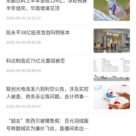
东鹏饮料上半年营收124亿，冰柜预算
演讲时指出，我国胰腺癌全国总体五年生存率
半年烧完，华南增速见顶
仅8.5%，85%的患者确诊时肿瘤已处于不可切
2026-08-05 14:13:37
除阶段，无法手术，对应的五年生存率不足
段永平38亿投资泡泡玛特账本
5%，低成本、高效率的早筛早诊技术缺失，成
为胰腺癌防治工作的核心瓶颈。
2026-08-06 09:42:56
早发现、早诊断、早治疗是国际公认的肿
科达制造近75亿元重组被否
瘤防治手段，早期胰腺癌手术切除率为90%～1
2026-08-06 09:48:59
00%，5年生存率可达到50%～70%，高危人群
的早期筛查更是实现这一目标的关键前提。美
联创光电连发六则利空公告，涉及实控
国针对遗传高危人群开展的超20年筛查研究，
人被查、债务诉讼等问题，会计师事务
所曾出具“保留意见”
已充分验证早筛的核心价值：筛查组I期肿瘤检
2026-08-06 09:43:47
出率达57.9%、中位生存期9.8年，远高于非筛
“超女”陈西贝被曝售假：百元羽绒服
查组的14.3%和1.5年，早筛对提升胰腺癌患者
号称鹅绒实为廉价飞丝，直播间卖出超
百万元