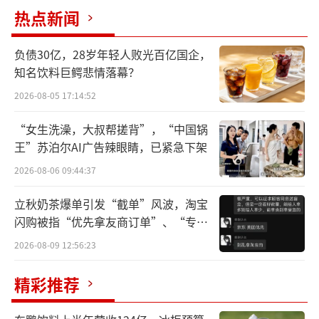
热点新闻
负债30亿，28岁年轻人败光百亿国企，
知名饮料巨鳄悲情落幕？
2026-08-05 17:14:52
“女生洗澡，大叔帮搓背”，“中国锅
王”苏泊尔AI广告辣眼睛，已紧急下架
2026-08-06 09:44:37
直击“癌王”防治痛点早筛技术斩获突破
立秋奶茶爆单引发“截单”风波，淘宝
闪购被指“优先拿友商订单”、“专挑
性成果
贵的拿”
2026-08-09 12:56:23
胰腺癌被称为“癌中之王”，是当前致死
精彩推荐
率最高的恶性肿瘤之一。签约仪式上，金钢主
任发表《胰腺癌早筛早诊“中国方案”》主题