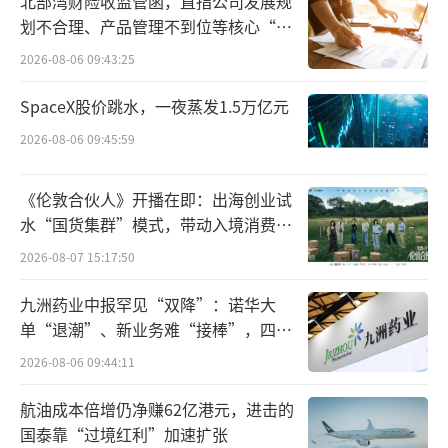
北部湾财险收监管函，直指公司发展规
健康作为国内预防医学领军企业，拥有近3亿人
划不合理、产品管理不到位等核心“痛
次的医疗级体检数据积累、覆盖全国的近600家
点”
2026-08-06 09:43:25
线下服务网络以及成熟的AI产品矩阵，双方的
SpaceX股价跳水，一夜蒸发1.5万亿元
合作实现了顶尖医疗科研成果与基层健康筛查
2026-08-06 09:45:59
网络的深度对接，让胰腺癌早筛技术真正下沉
至全民健康防治一线。
《伦敦合伙人》开播在即：出海创业试
水“国货集群”模式，带动入境消费反
针对合作推进规划，金钢主任强调，双方
向种草
2026-08-07 15:17:50
将严格按照国家科技重大专项的考核指标与预
期成果推进工作，依托美年健康全国体检网络
九洲药业中报罕见“双降”：诺华大
开展大规模体检机会性筛查。同时，将把胰腺
单“退潮”、新业务难“接棒”，四大
难关待闯
癌早筛AI影像筛查系统、高危人群风险评估体
2026-08-06 09:44:11
系、绿色转诊通道全面植入美年健康全国体检
航油成本倍增仍净赚62亿港元，进击的
中心，形成适配我国国情、可在全国推广的胰
国泰靠“过境红利”加速扩张