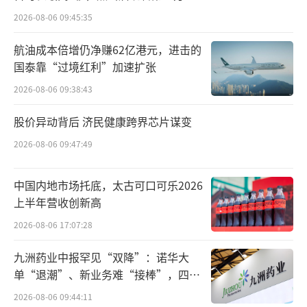
重点。
2026-08-06 09:45:35
复方黄柏液涂剂的销量已显现出停滞的趋
航油成本倍增仍净赚62亿港元，进击的
国泰靠“过境红利”加速扩张
势，2023年至2024年及2025年前9个月，销量
2026-08-06 09:38:43
分别为2714.9万瓶、2714.1万瓶及2174.0万
瓶。2024年、2025年前三季度销量同比少卖了
股价异动背后 济民健康跨界芯片谋变
0.8万瓶、44.9万瓶。
2026-08-06 09:47:49
然而，风险是全方位的。公司2024年营业
中国内地市场托底，太古可口可乐2026
收入同比下降5.8%，主要是复方黄柏液涂剂对
上半年营收创新高
医院的最高售价下降所致。2025年前三季度收
2026-08-06 17:07:28
入同比增长，得益于零售药房渠道网络的拓展
九洲药业中报罕见“双降”：诺华大
与优化。
单“退潮”、新业务难“接棒”，四大
难关待闯
实际上，公司面临的境况远不止此。首
2026-08-06 09:44:11