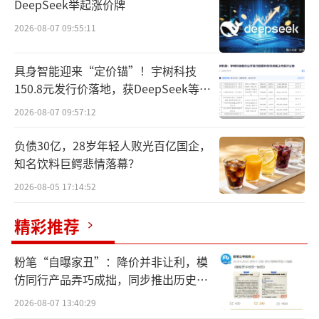
这正是公司的紧张之处。在招股书中，公
DeepSeek举起涨价牌
司表示将通过上市募资，在产品研发、临床开
2026-08-07 09:55:11
发和商业化上提速，同时实现产品组合多元化
以及扩张产能等方式，进一步筑牢企业竞争护
具身智能迎来“定价锚”！宇树科技
150.8元发行价落地，获DeepSeek等豪
城河。
华战配加持
2026-08-07 09:57:12
大单品，走钢丝
负债30亿，28岁年轻人败光百亿国企，
知名饮料巨鳄悲情落幕？
在过去20年里，山东汉方制药股份有限公
司（下称：汉方制药）如同一位潜心打磨精品
2026-08-05 17:14:52
的匠人，将复方黄柏液涂剂打造成核心拳头产
精彩推荐
品，不仅成为公司的绝对核心产品，也缔造出
传统中药行业的一个商业奇迹。
粉笔“自曝家丑”：降价并非让利，模
仿同行产品弄巧成拙，同步推出历史学
迄今，国内已有超9700个中药品种上市，
员退费方案
2026-08-07 13:40:29
超7000亿元中药市场规模。在这个庞大的市场