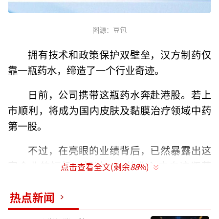
图源：豆包
拥有技术和政策保护双壁垒，汉方制药仅
靠一瓶药水，缔造了一个行业奇迹。
日前，公司携带这瓶药水奔赴港股。若上
市顺利，将成为国内皮肤及黏膜治疗领域中药
第一股。
不过，在亮眼的业绩背后，已然暴露出这
家企业的短板，超过99%的收入来自这瓶药
点击查看全文(剩余
88
%)
水，如果政策保护未能续期、原料涨价以及同
热点新闻
类西药产品围剿等，公司必将面临巨大压力。