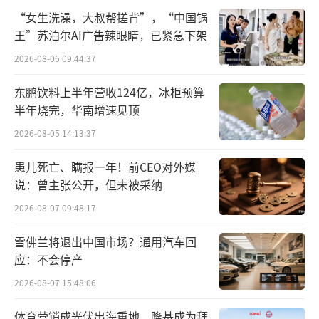
里，虽然复方黄柏液涂剂在大众市场鲜为人
“女生洗澡，大叔帮搓背”，“中国锅
王”苏泊尔AI广告辣眼睛，已紧急下架
知，但在治疗皮肤及黏膜疾病治疗领域，处方
2026-08-06 09:44:37
类中成药产品唯此一家。
东鹏饮料上半年营收124亿，冰柜预算
2016年，国家认定该产品为二级中药保护
半年烧完，华南增速见顶
品种，汉方制药因此享有市场独占权，其他药
2026-08-05 14:13:37
企禁止生产同类产品。
患儿死亡、瞒报一年！前CEO对外媒
说：曾主张公开，但未被采纳
2026-08-07 09:48:17
雪佛兰将退出中国市场？通用汽车回
应：不会停产
2026-08-07 15:48:06
拥有技术和政策保护双重壁垒优势，复方
体育营销成光伏出海重地，隆基成为拜