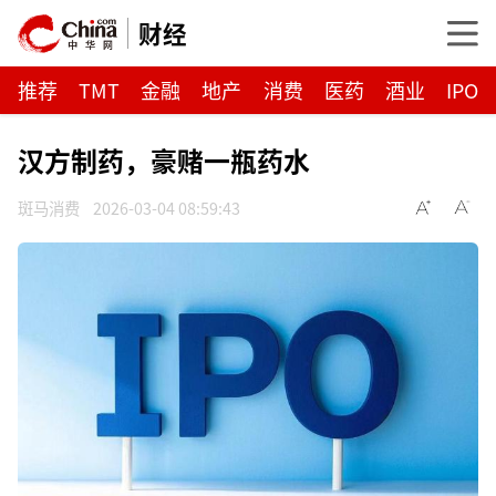
财经
推荐
TMT
金融
地产
消费
医药
酒业
IPO
汉方制药，豪赌一瓶药水
斑马消费
2026-03-04 08:59:43