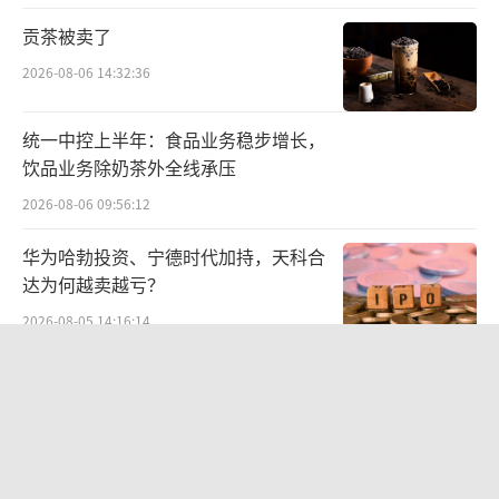
先，在政策保护壁垒上，复方黄柏液涂剂法定
贡茶被卖了
保护期至2030年，未来仍面临品种保护资格未
2026-08-06 14:32:36
能再次续期的风险；渠道层面，产品还可能被
纳入医院集采范围，盈利空间或受挤压。
统一中控上半年：食品业务稳步增长，
饮品业务除奶茶外全线承压
同时，还面临其他成熟外用中成药产品的
2026-08-06 09:56:12
竞争，西药企业的含类固醇乳膏、抗生素及慢
性皮肤病生物制剂的围剿。
华为哈勃投资、宁德时代加持，天科合
达为何越卖越亏？
跨界化妆品
2026-08-05 14:16:14
汉方制药脆弱的收入结构、4年后大单品政
中报暴增777%-991%！多氟多涨停背
策保护大限，问题相当棘手。公司试图通过涉
后：二季度利润环比暴跌50%-80%，
是黄金坑还是陷阱？
足多个领域，实现多元化发展。迄今，已涉足
2026-08-07 10:05:35
化妆品领域、收购中成药产品上市许可，培育
段永平38亿投资泡泡玛特账本