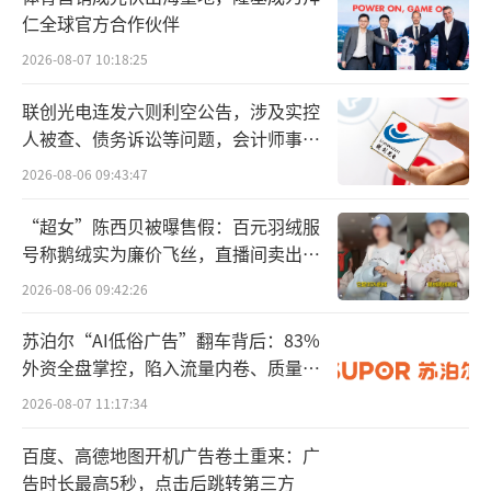
黄柏液涂剂成为公司名副其实的“基本盘”。
仁全球官方合作伙伴
据招股书，2023年至2024年及2025年前9个
2026-08-07 10:18:25
月，公司营业收入分别录得约10.53亿元、9.92
亿元及8.03亿元，年（期）内利润分别约2.37
联创光电连发六则利空公告，涉及实控
人被查、债务诉讼等问题，会计师事务
亿元、1.99亿元和1.45亿元。
所曾出具“保留意见”
2026-08-06 09:43:47
其中，复方黄柏液涂剂收入贡献占比均超9
“超女”陈西贝被曝售假：百元羽绒服
9%，毛利率均在80%以上。
号称鹅绒实为廉价飞丝，直播间卖出超
百万元
公司做大复方黄柏液涂剂的商业路径，类
2026-08-06 09:42:26
似调味品行业的“王守义十三香”：小赛道、
苏泊尔“AI低俗广告”翻车背后：83%
专而精，闷声赚大钱。
外资全盘掌控，陷入流量内卷、质量频
发的负循环
2026-08-07 11:17:34
这或许正是公司在日前发起对港股冲刺的
原因之一。不过，该产品的生命周期，以及贡
百度、高德地图开机广告卷土重来：广
献收入的可持续性，成为专业投资者们考量的
告时长最高5秒，点击后跳转第三方