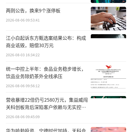
临床急需更多样的治疗选择。临床前研究显
两则公告，换来9个涨停板
示，黑黄赤珠颗粒不仅能改善心衰模型大鼠的
2026-08-06 09:53:41
心功能指标和血流动力学，还表现出利尿及促
进气管排泌的作用，且毒理学研究显示其安全
江小白起诉东方甄选案结果公布：构成
商业诋毁，赔偿30万元
性较好。若后续临床试验成功，有望为气阳虚
血瘀水泛证的慢性心衰患者提供一种新的中药
2026-08-03 16:34:22
治疗选项。
统一中控上半年：食品业务稳步增长，
饮品业务除奶茶外全线承压
此外，该药品的研发进程适逢良好的政策
2026-08-06 09:56:12
环境。近期，新修订的《药品管理法实施条
例》强调要建立符合中药特点的研制管理制
营收暴增22倍仍亏2580万元，集益威闯
关科创板背后深陷客户依赖与无实控人
度，鼓励基于中医药理论和人用经验的中药新
困局
药研发。同时，八部门印发的《中药工业高质
2026-08-06 09:45:09
量发展实施方案（2026—2030年）》也明确提
华为哈勃投资、宁德时代加持，天科合