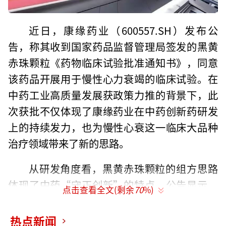
近日，康缘药业（600557.SH）发布公
告，称其收到国家药品监督管理局签发的黑黄
赤珠颗粒《药物临床试验批准通知书》，同意
该药品开展用于慢性心力衰竭的临床试验。在
中药工业高质量发展获政策力推的背景下，此
次获批不仅体现了康缘药业在中药创新药研发
上的持续发力，也为慢性心衰这一临床大品种
治疗领域带来了新的思路。
从研发角度看，黑黄赤珠颗粒的组方思路
体现了中药“守正创新”的特点。公告显示，
点击查看全文(剩余
70
%)
该处方以经典名方苓桂术甘汤加桂枝汤为基
础，针对慢性心衰“气虚、血瘀、水饮”的核
热点新闻