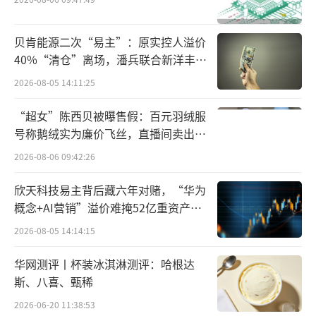
是康缘药业在心血管领域布局的又一重要进
展。它以经典名方为源，以未被满足的临床需
贝肯能源二次“易主”：原实控人溢价
求为靶向，借助现代科研手段进行转化，展现
40%“清仓”离场，潘兵联合新洋丰、
宏科百世拟入主
了中药创新药在复杂慢病治疗领域的潜力。未
2026-08-05 14:11:25
来，其临床价值能否顺利转化为患者获益，值
“超女”陈西贝被曝售假：百元羽绒服
得持续关注。
（责任编辑：zx0600）
号称鹅绒实为廉价飞丝，直播间卖出超
百万元
2026-08-06 09:42:26
欣天科技易主背后藏六年对赌，“华为
概念+AI营销”溢价难掩52亿重资产考
验
2026-08-05 14:14:15
华网测评丨杯装冰淇淋测评：哈根达
斯、八喜、甄稀
2026-06-20 11:38:53