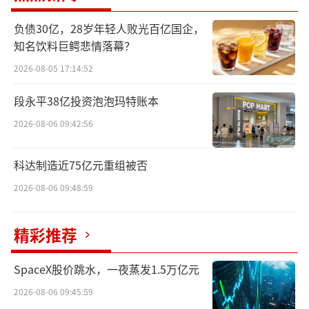
心病机，由全国名中医王阶教授进行理论指
负债30亿，28岁年轻人败光百亿国企，
导，确立了“益气活血、通阳利水”的治法。
知名饮料巨鳄悲情落幕？
这种基于中医理论指导，结合现代科学技术研
2026-08-05 17:14:52
发的路径，符合当前中医药高质量发展的方
向，也获得了国家中医药管理局“心力衰竭中
段永平38亿投资泡泡玛特账本
医药多学科交叉创新团队”项目的支持。
2026-08-06 09:42:56
从临床价值层面分析，该药物瞄准的是未
科达制造近75亿元重组被否
被充分满足的临床需求。心力衰竭是心血管疾
2026-08-06 09:48:59
病的终末期表现，患者群体庞大。据《中国心
力衰竭诊断和治疗指南2024》数据显示，我国3
精彩推荐
5岁及以上成年人中，心衰患病率约为1.3%，
患者规模可观。尽管目前西医已有多种治疗药
SpaceX股价跳水，一夜蒸发1.5万亿元
物，但部分患者因低血压、肾功能不全等因素
2026-08-06 09:45:59
存在耐受性差、治疗反应个体差异大的问题，