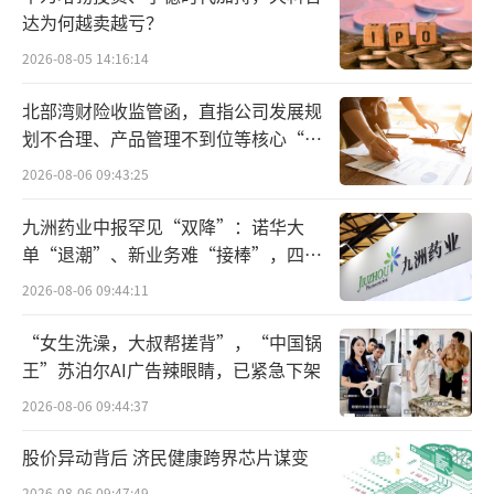
出要“深度赋能中药新药研发”、“推动一批
达为何越卖越亏？
中药创新药获批上市”。康缘药业作为中药工
2026-08-05 14:16:14
业的领航企业之一，其1.1类中药创新药的推
北部湾财险收监管函，直指公司发展规
进，契合了国家鼓励中药传承创新的政策导
划不合理、产品管理不到位等核心“痛
向。
点”
2026-08-06 09:43:25
当然，也需要客观认识到，药品研发具有
九洲药业中报罕见“双降”：诺华大
高投入、高风险、长周期的特点。目前黑黄赤
单“退潮”、新业务难“接棒”，四大
难关待闯
珠颗粒仅获准进入临床试验阶段，后续还需完
2026-08-06 09:44:11
成各期临床试验，并经国家药监局审评审批通
“女生洗澡，大叔帮搓背”，“中国锅
过后方可上市。其对公司的近期业绩不会产生
王”苏泊尔AI广告辣眼睛，已紧急下架
重大影响，最终的市场前景取决于临床试验的
2026-08-06 09:44:37
最终结果和产品的差异化优势。
股价异动背后 济民健康跨界芯片谋变
总体而言，黑黄赤珠颗粒获批临床试验，
2026-08-06 09:47:49