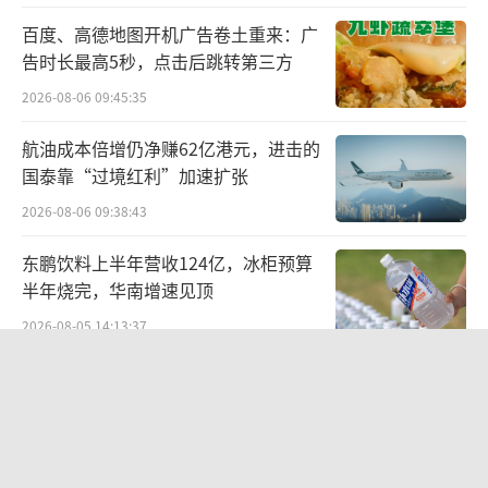
百度、高德地图开机广告卷土重来：广
告时长最高5秒，点击后跳转第三方
2026-08-06 09:45:35
航油成本倍增仍净赚62亿港元，进击的
国泰靠“过境红利”加速扩张
2026-08-06 09:38:43
东鹏饮料上半年营收124亿，冰柜预算
半年烧完，华南增速见顶
2026-08-05 14:13:37
联创光电连发六则利空公告，涉及实控
人被查、债务诉讼等问题，会计师事务
所曾出具“保留意见”
2026-08-06 09:43:47