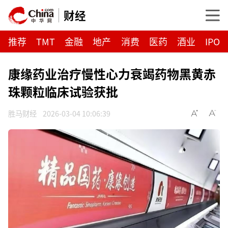
财经
推荐
TMT
金融
地产
消费
医药
酒业
IPO
康缘药业治疗慢性心力衰竭药物黑黄赤
珠颗粒临床试验获批
胜马财经
2026-03-04 10:06:39