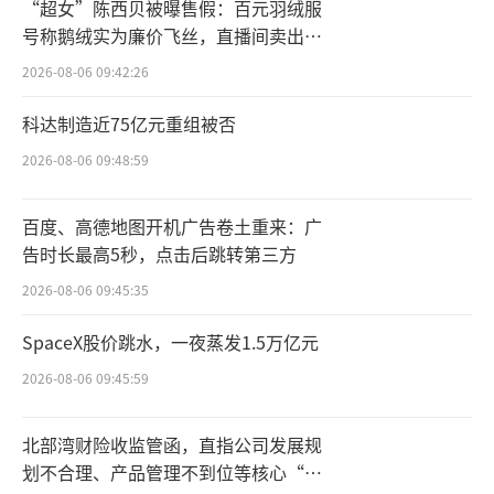
“超女”陈西贝被曝售假：百元羽绒服
号称鹅绒实为廉价飞丝，直播间卖出超
百万元
2026-08-06 09:42:26
科达制造近75亿元重组被否
2026-08-06 09:48:59
百度、高德地图开机广告卷土重来：广
告时长最高5秒，点击后跳转第三方
2026-08-06 09:45:35
SpaceX股价跳水，一夜蒸发1.5万亿元
2026-08-06 09:45:59
北部湾财险收监管函，直指公司发展规
划不合理、产品管理不到位等核心“痛