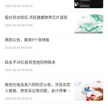
贵的拿”
醇化人粒细胞刺激因子注射液、人粒细胞刺激
2026-08-09 12:56:23
因子注射液等。
（责任编辑：zx0600）
股价异动背后 济民健康跨界芯片谋变
2026-08-06 09:47:49
两则公告，换来9个涨停板
2026-08-06 09:53:41
段永平38亿投资泡泡玛特账本
2026-08-06 09:42:56
联创光电连发六则利空公告，涉及实控
人被查、债务诉讼等问题，会计师事务
所曾出具“保留意见”
2026-08-06 09:43:47