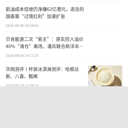
航油成本倍增仍净赚62亿港元，进击的
国泰靠“过境红利”加速扩张
2026-08-06 09:38:43
贝肯能源二次“易主”：原实控人溢价
40%“清仓”离场，潘兵联合新洋丰、
宏科百世拟入主
2026-08-05 14:11:25
华网测评丨杯装冰淇淋测评：哈根达
斯、八喜、甄稀
2026-06-20 11:38:53
欣天科技易主背后藏六年对赌，“华为
概念+AI营销”溢价难掩52亿重资产考
验
2026-08-05 14:14:15