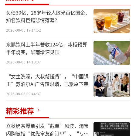
双鹭药业此前披露年报显示，2025年已因
负债30亿，28岁年轻人败光百亿国企，
该事项计提减值损失6.11亿元，导致当年归母
知名饮料巨鳄悲情落幕？
净利润亏损3.47亿元，扣非净利润亏损4613万
2026-08-05 17:14:52
元。
东鹏饮料上半年营收124亿，冰柜预算
针对此事，双鹭药业管理层此前给出了一
半年烧完，华南增速见顶
份“兜底”方案，董事长徐明波自愿承诺对无
2026-08-05 14:13:37
法挽回的差额部分予以补足，并已先行上缴500
“女生洗澡，大叔帮搓背”，“中国锅
0万元现金。
王”苏泊尔AI广告辣眼睛，已紧急下架
2026-08-06 09:44:37
公开资料显示，双鹭药业成立于1994年，2
004年9月登陆深交所。该公司专注于基因工程
精彩推荐
及相关药物的研究开发和生产经营，主营业务
覆盖肿瘤、心脑血管、抗感染免疫等。主要产
立秋奶茶爆单引发“截单”风波，淘宝
闪购被指“优先拿友商订单”、“专挑
品包括替莫唑胺胶囊、来那度胺胶囊、聚乙二