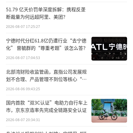
51.79 亿天价罚单深度拆解：携程反垄
2024年药品批发企业主营业务收入前五的
断裁量为何远超阿里、美团？
国药集团、上海医药、华润医药、九州通、重
2026-08-07 17:25:27
庆医药-中国医药联合体，均突破千亿元，而国
内绝大多数中小批发企业同年主营收入不超过6
宁德时代分红61.8亿仍遭行业“去宁德
化” 曾毓群的“尊重考题”该怎么答？
00亿。
2026-08-07 17:04:53
北部湾财险收监管函，直指公司发展规
划不合理、产品管理不到位等核心“痛
点”
2026-08-06 09:43:25
国内首款“双3C认证”电助力自行车上
市，京东京造率先完成全链路安全认证
2026-08-07 20:34:31