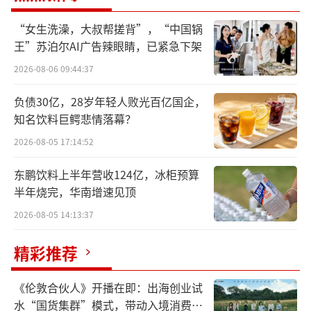
超长账期压力下，应收账款已然成为医药
“女生洗澡，大叔帮搓背”，“中国锅
流通企业的一道生死线。账期持续拉长、资金
王”苏泊尔AI广告辣眼睛，已紧急下架
被长期占用叠加传统分销的利润空间本就微
2026-08-06 09:44:37
薄，两头挤压之下，流通企业的利润被摊薄。
负债30亿，28岁年轻人败光百亿国企，
当前流通行业传统分销业务已进入微利时
知名饮料巨鳄悲情落幕？
代，上海医药、华润医药分销板块2025年毛利
2026-08-05 17:14:52
率分别为5.79%、5.8%，走低的传统业务毛利
东鹏饮料上半年营收124亿，冰柜预算
率倒逼头部流通企业不能仅做“搬运工”。
半年烧完，华南增速见顶
2026-08-05 14:13:37
行业底层逻辑随之发生变化，头部医药流
通企业高管董泽成对赛柏蓝表示，“医药流通
精彩推荐
企业洗牌逻辑生变、业务结构重构，过去行业
以仓储、配送为主，现在SPD、终端增值服务
《伦敦合伙人》开播在即：出海创业试
水“国货集群”模式，带动入境消费反
等创新业务成为核心，传统仓储物流、基础分