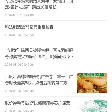
专访战斗蚂蚁创始人刘坤：安顿用“锁
定-设计-击穿”跑出10倍增长
2026-08-07 09:41:09
科达制造近75亿元重组被否
2026-08-06 09:48:59
“超女”陈西贝被曝售假：百元羽绒服
号称鹅绒实为廉价飞丝，直播间卖出超
图片数据来源：同花顺问财；制图：赛柏蓝
百万元
2026-08-06 09:42:26
从“拼配送”到“拼服务”
中小流通企业
百度、高德地图开机广告卷土重来：广
加速退场
告时长最高5秒，点击后跳转第三方
医药流通行业进入强者分蛋糕、弱者被逐
2026-08-06 09:45:35
步淘汰的局面，集中度持续攀升，市场格局逐
股价异动背后 济民健康跨界芯片谋变
步稳定在“5+N”。
2026-08-06 09:47:49