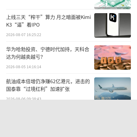
即国药控股、上海医药、华润医药、九州
上线三天“榨干”算力 月之暗面被Kimi
通、重庆医药-中国医药联合体五大千亿级全国
K3“逼”着IPO
头部药商，占据全国主流市场；一批具备优质
2026-08-07 16:25:22
终端资源的地方特色流通企业，凭借本地化运
营优势留存市场空间。
华为哈勃投资、宁德时代加持，天科合
达为何越卖越亏？
传统分销之外，头部流通企业将更多精力
2026-08-05 14:16:14
转向拓展CSO服务，从做产品仓储物流到强化
航油成本倍增仍净赚62亿港元，进击的
终端推广服务，以获取更高的毛利率。
国泰靠“过境红利”加速扩张
赛柏蓝在第92届药交会药品流通行业供给
2026-08-06 09:38:43
侧结构性改革创新论坛（第十季）上了解到，
营收暴增22倍仍亏2580万元，集益威闯
上药控股、九州通均已在数字化营销、院外市
关科创板背后深陷客户依赖与无实控人
场发力。
困局
2026-08-06 09:45:09