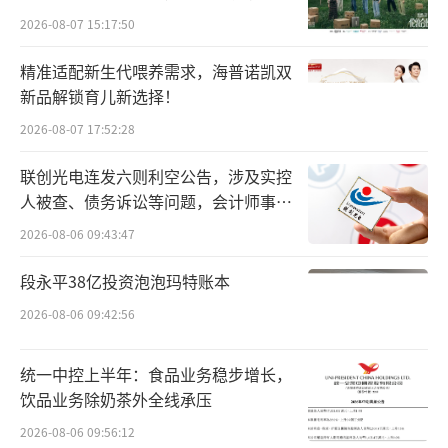
向种草
销市场份额出现下滑。”
2026-08-07 15:17:50
精准适配新生代喂养需求，海普诺凯双
在业务转型与盈利压力双重驱动下，只有
新品解锁育儿新选择！
体量扩大才能摊薄成本、抗住长周期的垫资压
2026-08-07 17:52:28
力，而转型SPD、CSO等增值服务也需要更广
阔的终端网络作为支撑。行业整合节奏加快。
联创光电连发六则利空公告，涉及实控
人被查、债务诉讼等问题，会计师事务
2025年医药流通企业收并购案频现——广
所曾出具“保留意见”
2026-08-06 09:43:47
州医药收购浙江医工、中国医药收购金穗科
段永平38亿投资泡泡玛特账本
技......医药流通行业“大鱼吃小鱼”成为常
2026-08-06 09:42:56
态，营收规模两极分化。
头部四大药商中，国药控股2025年以5751.
统一中控上半年：食品业务稳步增长，
饮品业务除奶茶外全线承压
68亿元营收稳居绝对首位，营收规模超过九州
通和华润医药同年营收总和。
2026-08-06 09:56:12