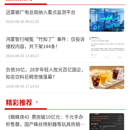
药监局发布的相关规定在内地申请上市注册。
迅雷被广电总局纳入重点监测平台
依托港澳中成药简化准入政策，符合年
2026-08-06 09:52:20
限、资质要求的港澳注册传统口服中成药，可
豁免内地重复临床试验，凭港澳原有研究资料
鸿蒙智行喊冤“竹知了”事件：仅投诉
侵权内容，共下架144条！
快速申报，审评部门将在80个工作日内完成审
评。
2026-08-05 13:40:27
负债30亿，28岁年轻人败光百亿国企，
知名饮料巨鳄悲情落幕？
2026-08-05 17:14:52
精彩推荐
图片来源：国家药监局官网
《蜘蛛侠4》票房破10亿元：千元手办
方盛制药在香港成立合资子公司（香港方
秒售罄，国产蛛丝喷射器等玩具热销海
盛堂），由其持有和运营这20个品种。