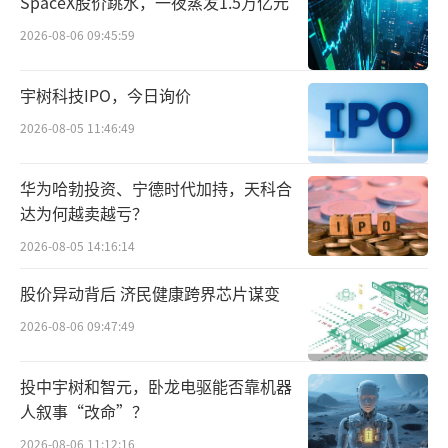
SpaceX股价跳水，一夜蒸发1.5万亿元
科学院药物研究所合作，受让化药1类创新药物
2026-08-06 09:45:59
IMM-H024原料药及制剂项目的专利权。
宇树科技IPO，今日询价
同年9月，方盛制药与亿帆药业合作，拿
2026-08-05 11:46:49
下“复方醋酸地塞米松乳膏”药品上市许可
（包括但不限于药品处方、生产工艺、技术秘
华为哈勃投资、宁德时代加持，天科合
密、与标的品种相关的专利、技术资料等数据
达为何越卖越亏？
的所有权）。
2026-08-05 14:16:14
通过收购药品文号、多市场发展，也是方
股价异动背后 济民健康跨界芯片谋变
盛制药扩充产品线的重要路径。
2026-08-06 09:47:49
归母净利润亏损
卖批文换发展
投中宇树和智元，卧龙电驱能否靠机器
人叙事“改命”？
交易的卖方康溢医药成立于1999年，法定
2026-08-06 11:12:16