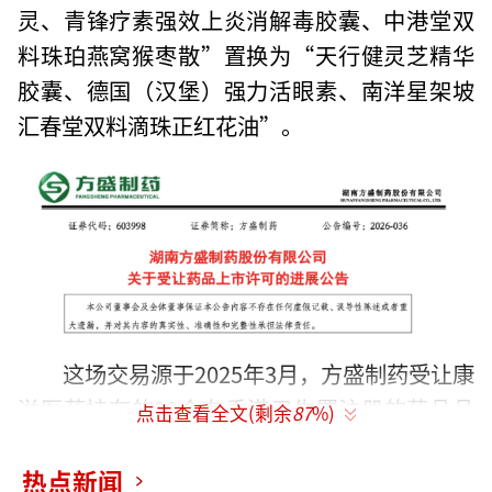
灵、青锋疗素强效上炎消解毒胶囊、中港堂双
料珠珀燕窝猴枣散”置换为“天行健灵芝精华
胶囊、德国（汉堡）强力活眼素、南洋星架坡
汇春堂双料滴珠正红花油”。
这场交易源于2025年3月，方盛制药受让康
溢医药持有的20个在香港卫生署注册的药品品
点击查看全文(剩余
87
%)
种的所有权，包括德国(曼菲达)脑活素、浙贝止
咳露(黄盒)、喉咽清胶囊等，受让后拟按照国家
热点新闻