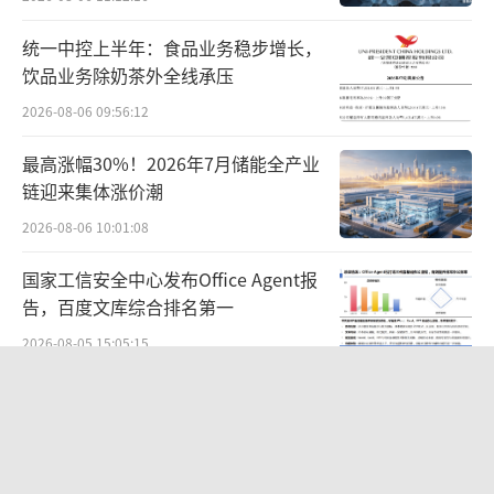
代表人为李明志，注册资本10000港元，主要经
营范围包括提炼、生产及加工中成药品、健康
统一中控上半年：食品业务稳步增长，
药品、美容护肤等。
饮品业务除奶茶外全线承压
2026-08-06 09:56:12
此次更换转让品种并不涉及金额和支付安
排，合作金额仍然按照此前的协议进行。方盛
最高涨幅30%！2026年7月储能全产业
链迎来集体涨价潮
制药尚未公布此次交易的具体金额，仅说明交
易金额在方盛制药董事长审批权限范围内。
2026-08-06 10:01:08
国家工信安全中心发布Office Agent报
近年来，本土老牌药企竞争激烈，单靠香
告，百度文库综合排名第一
港本地零售很难实现规模盈利，不少中小药企
2026-08-05 15:05:15
选择出售存量药品文号回笼现金流。
至纯科技因累计多确认4.17亿利润，遭
康溢医药的业绩也并不是很理想，2024年
上交所和证监局处罚！市值风云质疑其
其实现营收500万港币，净利润为-155万港币。
财务问题，遭巨额索赔！
2026-07-06 15:27:53