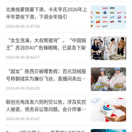
北美拖累销量下滑，卡夫亨氏2026年上
半年营收下滑，下调全年指引
从行业面看，方盛制药处于中间梯队。营
收和归母净利润均超过行业中位数，但资产总
2026-08-05 21:47:34
计和总市值低于中位数。截至6月2日收盘，方
“女生洗澡，大叔帮搓背”，“中国锅
盛制药的总市值为43.64亿元，仅为行业平均值
王”苏泊尔AI广告辣眼睛，已紧急下架
的约26%。
2026-08-06 09:44:37
“超女”陈西贝被曝售假：百元羽绒服
号称鹅绒实为廉价飞丝，直播间卖出超
百万元
2026-08-06 09:42:26
联创光电连发六则利空公告，涉及实控
图片来源：方盛制药2025年年报
人被查、债务诉讼等问题，会计师事务
所曾出具“保留意见”
2026-08-06 09:43:47
这并非方盛制药首次在药品领域合作，202
5年8月，方盛制药与中国药科大学、中国医学