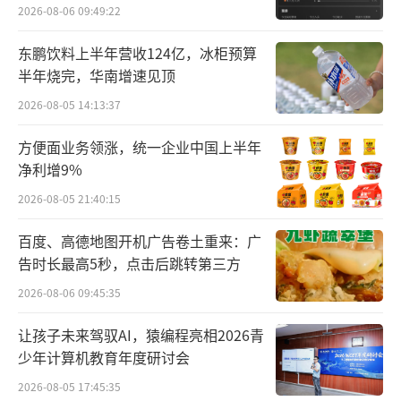
外
2026-08-06 09:49:22
东鹏饮料上半年营收124亿，冰柜预算
半年烧完，华南增速见顶
2026-08-05 14:13:37
方便面业务领涨，统一企业中国上半年
香港方盛堂注册资本2000万港元，方盛制
净利增9%
药前期出资700万港元，持股35%；而后在202
2026-08-05 21:40:15
5年6月进行调整，方盛制药持股比例由35%提
百度、高德地图开机广告卷土重来：广
高至50%，认缴出资额增至1000万港元。
告时长最高5秒，点击后跳转第三方
香港合资公司的股权结构调整如下：
2026-08-06 09:45:35
让孩子未来驾驭AI，猿编程亮相2026青
少年计算机教育年度研讨会
2026-08-05 17:45:35