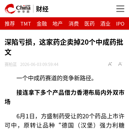
财经
推荐
TMT
金融
地产
消费
医药
酒业
IPO
深陷亏损，这家药企卖掉20个中成药批
文
赛柏蓝
2026-06-03 09:59:44
一个中成药赛道的竞争新路径。
接连拿下多个产品
借力香港布局内外双市
场
6月1日，方盛制药受让的20个药品上市许
可中，原转让品种“德国（汉堡）强力利糖