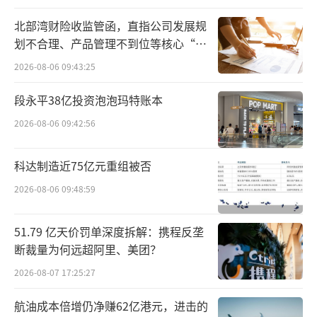
星企业。
北部湾财险收监管函，直指公司发展规
但如今企业经营反转，天眼查信息显示，
划不合理、产品管理不到位等核心“痛
浙江健新原力制药已叠加“被执行人、限制高
点”
2026-08-06 09:43:25
消费、破产案件、司法案件”等多重风险标
段永平38亿投资泡泡玛特账本
签。
2026-08-06 09:42:56
科达制造近75亿元重组被否
2026-08-06 09:48:59
图片来源：天眼查
51.79 亿天价罚单深度拆解：携程反垄
浙江健新原力制药名下部分土地使用权以
断裁量为何远超阿里、美团？
及19处房屋建筑物、4项构筑物、1561台机器
2026-08-07 17:25:27
设备等均被拍卖，连同拍卖的还有安博原力生
航油成本倍增仍净赚62亿港元，进击的
物制药（杭州）名下的8项公用设施设备，包括