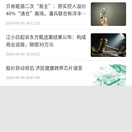
贝肯能源二次“易主”：原实控人溢价
市场两极分化
变动中的热门赛道
40%“清仓”离场，潘兵联合新洋丰、
宏科百世拟入主
2026-08-05 14:11:25
浙江健新原力制药的离场并非个例，在国
内CDMO行业洗牌下，企业业绩分化明显。
江小白起诉东方甄选案结果公布：构成
商业诋毁，赔偿30万元
头部企业业绩爆发，药明康德2025年归母
2026-08-03 16:34:22
净利润突破百亿大关，同比实现翻倍增长；部
股价异动背后 济民健康跨界芯片谋变
分中小CDMO企业持续亏损，甚至有企业业绩
2026-08-06 09:47:49
同比下滑超200%。
CDMO属于订单驱动型行业，企业核心收
苏泊尔“AI低俗广告”翻车背后：83%
外资全盘掌控，陷入流量内卷、质量频
入来自工艺研发服务费与生产加工费，订单体
发的负循环
量决定企业发展情况。
2026-08-07 11:17:34
两则公告，换来9个涨停板
头部企业凭借全球客户资源、成熟产能体