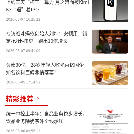
浙江健新原力制药成立于2018年，主要从
上线三天“榨干”算力 月之暗面被Kimi
事生物药品原料、生物药品及无菌制剂产品的
K3“逼”着IPO
研发、生产及销售。2022年，“健新原力全产
2026-08-07 16:25:22
业链生物医药基地项目”入选《杭州市重大建
专访战斗蚂蚁创始人刘坤：安顿用“锁
设项目“十四五”规划项目表》，同时也是杭
定-设计-击穿”跑出10倍增长
州临空经济示范区内唯一入选的细胞与基因治
2026-08-07 09:41:09
疗CDMO企业。
负债30亿，28岁年轻人败光百亿国企，
彼时，这家由知名生物医药专家余国良博
知名饮料巨鳄悲情落幕？
士以及李玉玲博士等领衔的公司，凭借专注于
2026-08-05 17:14:52
先进疗法(ATMP）的CDMO定位，迅速吸引资
精彩推荐
本市场的目光。
统一中控上半年：食品业务稳步增长，
2021年浙江健新原力制药连续完成两期A
饮品业务除奶茶外全线承压
轮融资，总金额高达10亿元，是当之无愧的明
2026-08-06 09:56:12