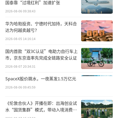
国泰靠“过境红利”加速扩张
INDIGO项目BMS&EMS系统、INDIGO项目机电
2026-08-06 09:38:43
装修工程等。
华为哈勃投资、宁德时代加持，天科合
达为何越卖越亏？
2026-08-05 14:16:14
国内首款“双3C认证”电助力自行车上
市，京东京造率先完成全链路安全认证
2026-08-07 20:34:31
SpaceX股价跳水，一夜蒸发1.5万亿元
2026-08-06 09:45:59
安博原力生物制药（杭州）有限公司为浙
《伦敦合伙人》开播在即：出海创业试
江健新原力制药与赛默飞世尔科技（中国-香
水“国货集群”模式，带动入境消费反
港）控股共同成立的公司，成立于2021年，以
向种草