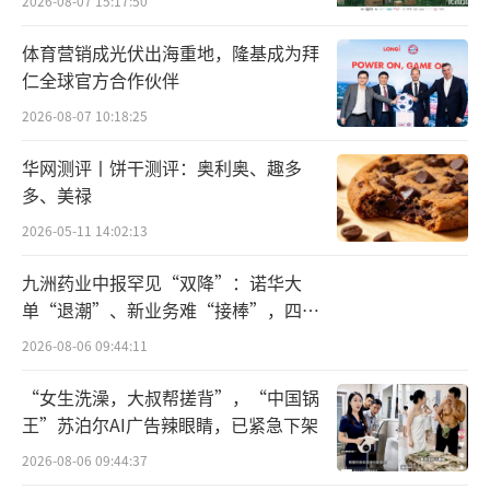
2026-08-07 15:17:50
医药制造业为主，浙江健新原力制药持股4
体育营销成光伏出海重地，隆基成为拜
9%。
仁全球官方合作伙伴
浙江健新原力制药的破产清算早有迹可
2026-08-07 10:18:25
循，2025年11月27日，杭州市萧山区人民法院
华网测评丨饼干测评：奥利奥、趣多
对其进行破产清算申请，管理人对健新公司的1
多、美禄
99名职工的债权进行核查，最终认定职工优先
2026-05-11 14:02:13
债权199笔，合计约1379.33万元。另有列入普
九洲药业中报罕见“双降”：诺华大
通债权清偿的11笔，合计326.48万元。
单“退潮”、新业务难“接棒”，四大
难关待闯
这可能也是浙江健新原力制药一拍流拍的
2026-08-06 09:44:11
原因，拍卖的资产中生物制药设备众多，通用
“女生洗澡，大叔帮搓背”，“中国锅
性较低，非深耕CDMO的企业接手后难以重新
王”苏泊尔AI广告辣眼睛，已紧急下架
利用；同时，199笔职工债权以及普通债权等纠
2026-08-06 09:44:37
纷不断，多数产业资本处于观望状态。