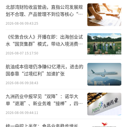
北部湾财险收监管函，直指公司发展规
以四大药商为例，2025年，四大药商依然
划不合理、产品管理不到位等核心“痛
点”
高度依赖分销基本盘——九州通和上海医药分销
2026-08-06 09:43:25
营收占比超九成，华润医药超八成，国药控股
《伦敦合伙人》开播在即：出海创业试
占比75.70%，但增量见顶、毛利微薄——分销
水“国货集群”模式，带动入境消费反
增速基本放缓至个位数，四家分销业务毛利率
向种草
2026-08-07 15:17:50
分别为2.73%、5.79%、5.80%和7.29%。
航油成本倍增仍净赚62亿港元，进击的
四大药商的业务模式已从单一的分销代
国泰靠“过境红利”加速扩张
采，升级为共创市场、共享增量的深度协同。
2026-08-06 09:38:43
据赛柏蓝观察，2026年以来国药控股密
九洲药业中报罕见“双降”：诺华大
单“退潮”、新业务难“接棒”，四大
集“联姻”跨国药企，如为拜耳创新产品提供
难关待闯
2026-08-06 09:44:11
从仓储配送、招标挂网、医疗机构服务、零售
网络覆盖到患者全病程服务的一体化解决方
统一中控上半年：食品业务稳步增长，