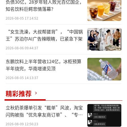
辉瑞的氟康唑氯化钠注射液在国内市场份额虽
负债30亿，28岁年轻人败光百亿国企，
知名饮料巨鳄悲情落幕？
保持第一位置，但已下降至37.1%，销售额为1.
22亿元。而扬子江药业等上述三家国内企业已
2026-08-05 17:14:52
拿走43.43%的市场份额，总销售额约1.43亿
“女生洗澡，大叔帮搓背”，“中国锅
元。
王”苏泊尔AI广告辣眼睛，已紧急下架
2026-08-06 09:44:37
未来，凭借国药控股的渠道优势，辉瑞的
大扶康能否提升市场份额？
东鹏饮料上半年营收124亿，冰柜预算
半年烧完，华南增速见顶
此次合作不仅是为辉瑞的大扶康寻找出
2026-08-05 14:13:37
路，国药控股还将围绕辉瑞新产品展开深度合
精彩推荐
作，新产品意味着更具潜力的利润空间与业绩
增量。
立秋奶茶爆单引发“截单”风波，淘宝
闪购被指“优先拿友商订单”、“专挑
据赛柏蓝梳理，2025年，辉瑞血液肿瘤领
贵的拿”
域的埃纳妥单抗、抗感染用药氨曲南阿维巴坦
2026-08-09 12:56:23