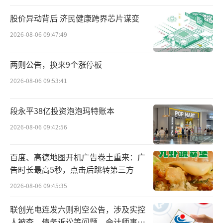
钠以及治疗罕见病的马塔西单抗相继获批上
股价异动背后 济民健康跨界芯片谋变
市。
2026-08-06 09:47:49
对于辉瑞而言，其目前正面临业绩增长压
两则公告，换来9个涨停板
力——2025年营收虽超650亿美元，位列跨国药
2026-08-06 09:53:41
企第五，却是前十强中仅有的两家增速下滑者
之一（同比下降2%）。对跨国药企来说，中国
段永平38亿投资泡泡玛特账本
又是一块不可丢失的重要市场。在这种背景
2026-08-06 09:42:56
下，辉瑞需要借助本土商业巨头的渠道网络来
打开增量空间。
百度、高德地图开机广告卷土重来：广
告时长最高5秒，点击后跳转第三方
而辉瑞选择的国药控股，2025年其营收与
2026-08-06 09:45:35
分销业务营收分别达5752亿元、4354亿元，业
绩稳居四大药商之首，领先第二名千亿元，其
联创光电连发六则利空公告，涉及实控
分销网络已覆盖至中国31个省、直辖市及自治
人被查、债务诉讼等问题，会计师事务