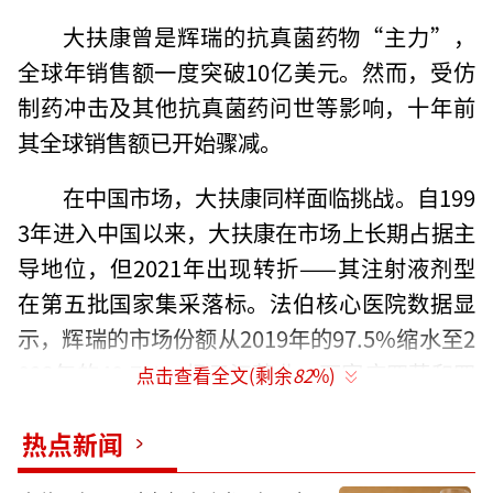
大扶康曾是辉瑞的抗真菌药物“主力”，
全球年销售额一度突破10亿美元。然而，受仿
制药冲击及其他抗真菌药问世等影响，十年前
其全球销售额已开始骤减。
在中国市场，大扶康同样面临挑战。自199
3年进入中国以来，大扶康在市场上长期占据主
导地位，但2021年出现转折——其注射液剂型
在第五批国家集采落标。法伯核心医院数据显
示，辉瑞的市场份额从2019年的97.5%缩水至2
023年的40.7%，扬子江药业、石家庄四药和四
点击查看全文(剩余
82
%)
川科伦药业三家中标企业趁势快速放量。
热点新闻
药渡数据进一步印证了这一趋势，2025年