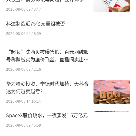
所曾出具“保留意见”
区。
2026-08-06 09:43:47
科达制造近75亿元重组被否
四大药商的盈利突围
2026-08-06 09:48:59
于跨国药企而言，从产品全生命周期的角
度出发，随着成熟产品专利期到期后，竞争升
“超女”陈西贝被曝售假：百元羽绒服
温、利润收缩，自建团队的必要性已经不大；
号称鹅绒实为廉价飞丝，直播间卖出超
百万元
至于四大药商，分销业务毛利走低之下，CSO
2026-08-06 09:42:26
业务的毛利优势凸显，仍然算是一个好生意。
华为哈勃投资、宁德时代加持，天科合
达为何越卖越亏？
跨国药企的产品由于自带市场认知度，等
2026-08-05 14:16:14
待接手的人不在少数。
SpaceX股价跳水，一夜蒸发1.5万亿元
2026-08-06 09:45:59