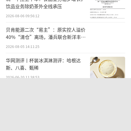
案；与诺和诺德启动“减重中心”合作，加码
饮品业务除奶茶外全线承压
零售端；与诺华中国进行“价值零售，健康驿
2026-08-06 09:56:12
站”生态共建。
贝肯能源二次“易主”：原实控人溢价
40%“清仓”离场，潘兵联合新洋丰、
2025年，九州通药品总代品牌推广业务
宏科百世拟入主
2026-08-05 14:11:25
（CSO）迎来双位数增长——增长13.44%至12
2.17亿元。据悉，其已代理包括可威、康王、
华网测评丨杯装冰淇淋测评：哈根达
倍平、弥可保等品规合计超817个，其中年销量
斯、八喜、甄稀
过亿明星单品32个，2025年引进新品113个，
2026-06-20 11:38:53
其中过千万新品20个。
营收暴增22倍仍亏2580万元，集益威闯
关科创板背后深陷客户依赖与无实控人
华润医药也在改变和医药工业的合作方
困局
2026-08-06 09:45:09
式，如2026年5月，华润医药与马应龙签署战略
合作协议，双方合作升级为“专业化特约经销
欣天科技易主背后藏六年对赌，“华为
关系”。在品类规划、市场活动、区域深耕上
概念+AI营销”溢价难掩52亿重资产考