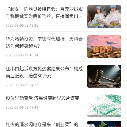
为1362万元、2,7397万元、2,7235万元，是当
前公司经营性现金流的全部来源。
“超女”陈西贝被曝售假：百元羽绒服
号称鹅绒实为廉价飞丝，直播间卖出超
此外，2023-2025年，公司归母净利润分别
百万元
2026-08-06 09:42:26
亏损2.56亿、3.42亿、5亿元，累计亏损达11亿
华为哈勃投资、宁德时代加持，天科合
元。
达为何越卖越亏？
究其原因，作为早期生物医药企业，研发
2026-08-05 14:16:14
投入是迈科康开支的主要成分。报告期，公司
江小白起诉东方甄选案结果公布：构成
研发投入分别为2.16亿元、2.92亿元和4.04亿
商业诋毁，赔偿30万元
元，近三年研发投入超9亿，研发费用占营收比
2026-08-03 16:34:22
例高达1809%。
股价异动背后 济民健康跨界芯片谋变
值得注意的是，虽然迈科康目前仍未有重
2026-08-06 09:47:49
磅产品上市，并且处于持续亏损中，但资本市
场仍给予其超百亿估值，或源于市场基于迈科
红火的酒水闪电仓是来“割韭菜”的