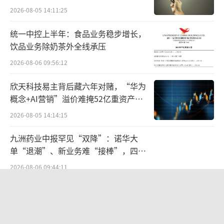
宏科百世拟入主
2026-08-05 14:11:25
高比例研发开支与大幅亏损的背后，依靠
的是迈科康9轮融资，外部投资者近20亿元投资
统一中控上半年：食品业务稳步增长，
饮品业务除奶茶外全线承压
款的持续“输血”。
2026-08-06 09:56:12
截至本次IPO申报前，第一大股东谦鼎管理
欣天科技易主背后藏六年对赌，“华为
由实际控制人陈德祥全资控股，持股21.28%，
概念+AI营销”溢价难掩52亿重资产考
持股平台科雅翔成持股7.27%，与谦鼎管理为
验
2026-08-05 14:14:15
一致行动人，实控人通过谦鼎管理及其一致行
动人合计控制公司34.2637%表决权。
九洲药业中报罕见“双降”：诺华大
单“退潮”、新业务难“接棒”，四大
外部机构方面，招股书显示，深创投当前
难关待闯
2026-08-06 09:44:11
持股11.22%，国寿成达持股6.16%，瑞普医药
五年来首次中报下滑，统一饮品的存量
持股3.52%，VSPR VIII持股3.74%，高瓴蓁恒
博弈
持股2.14%，富达创投持股1.86%。
2026-08-07 09:15:37