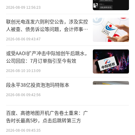
贵的拿”
新型佐剂获批上市的国产疫苗，公司呼吸道合
2026-08-09 12:56:23
胞病毒RSV疫苗MKK900已进入III期临床试验阶
联创光电连发六则利空公告，涉及实控
段，有望成为首个获批上市的国产RSV疫苗。
人被查、债务诉讼等问题，会计师事务
所曾出具“保留意见”
公司3款新型佐剂产品被纳入CEPI全球疫苗佐剂
2026-08-06 09:43:47
库，为国内被纳入品种最多的公司。
或受AAOI扩产冲击中际旭创午后跳水，
公司回应：7月订单指引至今有效
不过，从公司透露的几款疫苗预期的上市
时点来看，迈科康带状孢疹疫苗以及RSV疫苗
2026-08-10 10:13:09
营收放量还需假以时日。
段永平38亿投资泡泡玛特账本
2026-08-06 09:42:56
由于公司目前仍未有重磅产品上市，因此
公司的营收仅在千万元阶段。招股书披露，202
百度、高德地图开机广告卷土重来：广
3年-2025年，迈科康通过子公司依思康医药对
告时长最高5秒，点击后跳转第三方
外销售兽用（含宠物）疫苗的原材料收入分别
2026-08-06 09:45:35