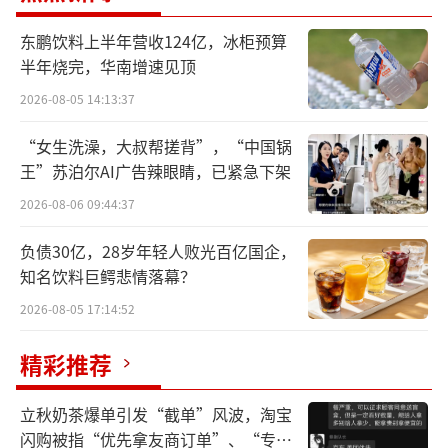
身"补血"融资外，也意在为多年陪跑的创投机
东鹏饮料上半年营收124亿，冰柜预算
构打通IPO退出渠道。
半年烧完，华南增速见顶
3年亏11亿
2026-08-05 14:13:37
“女生洗澡，大叔帮搓背”，“中国锅
5月27日，迈科康IPO获受理，此次IPO拟
王”苏泊尔AI广告辣眼睛，已紧急下架
募资29.29亿元，对应估值超百亿元。
2026-08-06 09:44:37
资料显示，迈科康是一家致力于创新疫苗
负债30亿，28岁年轻人败光百亿国企，
和新型佐剂研发、生产和商业化的生物医药企
知名饮料巨鳄悲情落幕？
业，搭建了一系列创新疫苗品种管线，覆盖传
2026-08-05 17:14:52
染性疾病及肿瘤防治领域。
精彩推荐
据了解，全球已获批的6款新型佐剂技术长
期被GSK、辉瑞等国际药企垄断。公司核心产
立秋奶茶爆单引发“截单”风波，淘宝
闪购被指“优先拿友商订单”、“专挑
品MKK100带状疱疹疫苗有望成为中国首个采用