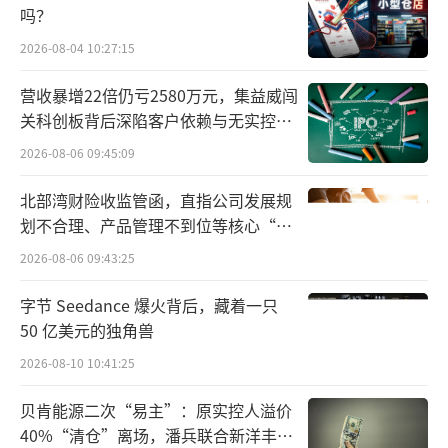
吗？
康带状疱疹疫苗、RSV疫苗在内的核心产品获
2026-08-04 10:27:15
批后营收放量的预期。
营收暴增22倍仍亏2580万元，集益威闯
据了解，2024年，中国带状疱疹行业的市
关科创板背后深陷客户依赖与无实控人
场规模约为37.9亿元，预计至2035年，中国带
困局
2026-08-06 09:45:09
状疱疹疫苗行业的市场规模将达到约125.6亿
元，2024年至2035年期间复合年增长率约为1
北部湾财险收监管函，直指公司发展规
划不合理、产品管理不到位等核心“痛
1.5%。
点”
2026-08-06 09:43:25
RSV方面，我国当前尚无已获批的RSV疫苗
字节 Seedance 爆火背后，藏着一只
产品。根据灼识咨询预测，2026年，我国中老
50 亿美元的独角兽
年RSV疫苗市场规模为2.12亿元，预计到2035
2026-08-10 10:41:25
年，市场规模将达到135.58亿元人民币。
贝肯能源二次“易主”：原实控人溢价
高瓴“半路”套现
40%“清仓”离场，潘兵联合新洋丰、