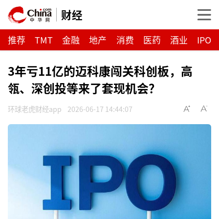
财经
推荐
TMT
金融
地产
消费
医药
酒业
IPO
3年亏11亿的迈科康闯关科创板，高
瓴、深创投等来了套现机会？
环球老虎财经app
2026-06-17 14:44:07