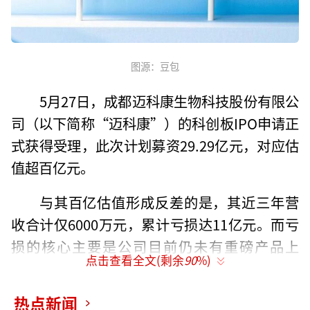
图源：豆包
5月27日，成都迈科康生物科技股份有限公
司（以下简称“迈科康”）的科创板IPO申请正
式获得受理，此次计划募资29.29亿元，对应估
值超百亿元。
与其百亿估值形成反差的是，其近三年营
收合计仅6000万元，累计亏损达11亿元。而亏
损的核心主要是公司目前仍未有重磅产品上
点击查看全文(剩余
90
%)
市，且研发投入每年还在大幅增长。
热点新闻
在此情形下，迈科康冲刺科创板，除为自