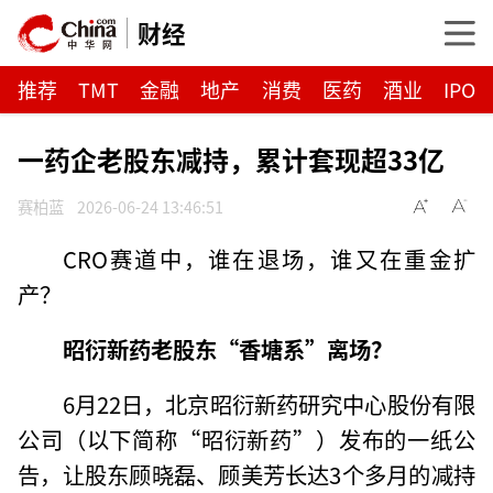
财经
推荐
TMT
金融
地产
消费
医药
酒业
IPO
一药企老股东减持，累计套现超33亿
赛柏蓝
2026-06-24 13:46:51
CRO赛道中，谁在退场，谁又在重金扩
产？
昭衍新药老股东“香塘系”离场？
6月22日，北京昭衍新药研究中心股份有限
公司（以下简称“昭衍新药”）发布的一纸公
告，让股东顾晓磊、顾美芳长达3个多月的减持