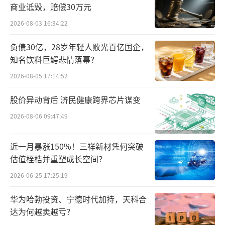
商业诋毁，赔偿30万元
2026-08-03 16:34:22
负债30亿，28岁年轻人败光百亿国企，
昭衍新药是一家成立于1998年的CRO企
知名饮料巨鳄悲情落幕？
业，2019年公司耗资18亿元收购实验猴企业并
2026-08-05 17:14:52
自建基地，靠着这波“猴子红利”，昭衍新药
在2022年、2025年、2026年第一季度几次迎来
股价异动背后 济民健康跨界芯片谋变
业绩高光时刻，2026年第一季度的净利润几乎
2026-08-06 09:47:49
与2025年全年持平。
近一月暴涨150%！三祥新材凭何突破
作为持股十八年的元老级股东，顾晓磊与
估值桎梏并重塑成长空间？
顾美芳在公司业绩“丰收时刻”几乎清仓式的
2026-06-25 17:25:19
抛筹，难免引发市场担忧。
华为哈勃投资、宁德时代加持，天科合
达为何越卖越亏？
客观而言，两人并非昭衍新药的实际经营