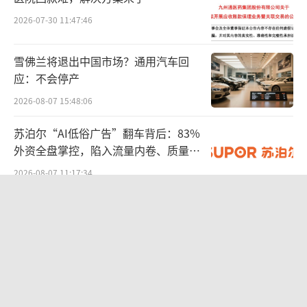
计约31亿元，同比增长40.9%，这为未来经营
2026-07-30 11:47:46
业绩提供了保障。
雪佛兰将退出中国市场？通用汽车回
复苏下的CRO企业
应：不会停产
同花顺问财数据显示，27家有CRO概念且
2026-08-07 15:48:06
为医疗研发外包的企业披露了2026年第一季度
苏泊尔“AI低俗广告”翻车背后：83%
业绩。
外资全盘掌控，陷入流量内卷、质量频
发的负循环
2026-08-07 11:17:34
7连板背后：传智教育AI转型红利与基
本面困局博弈
2026-08-05 14:06:32
百度、高德地图开机广告卷土重来：广
告时长最高5秒，点击后跳转第三方