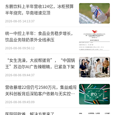
至于昭衍新药的“猴子”生意，短期内需
东鹏饮料上半年营收124亿，冰柜预算
求依然在。方正证券测算，2025年至2027年，
半年烧完，华南增速见顶
国内实验猴年供给量约为4.9万至5.24万只，而
2026-08-05 14:13:37
年需求量则达5.13万至6.26万只，供需缺口明
显。受供应短缺影响，2026年3月的实验猴采购
统一中控上半年：食品业务稳步增长，
饮品业务除奶茶外全线承压
单价已经超13万元。不过，长期来看，随着替
2026-08-06 09:56:12
代实验动物技术的不断迭代，也给“养猴”的
盈利模式增添了不确定性。
“女生洗澡，大叔帮搓背”，“中国锅
王”苏泊尔AI广告辣眼睛，已紧急下架
剔除昭衍新药“卖猴”带来的丰厚利润，
2026-08-06 09:44:37
昭衍新药的主营业务（实验室服务及其他业
务）2025年出现亏损（-1.64亿元，同比下降21
营收暴增22倍仍亏2580万元，集益威闯
关科创板背后深陷客户依赖与无实控人
9.61%），且一直延续到2026年第一季度（-28
困局
2026-08-06 09:45:09
46.11万元，同比下降15.13%），但昭衍新药
透露，截至2026年第一季度，在手订单金额累
医院回款难，解决方案来了