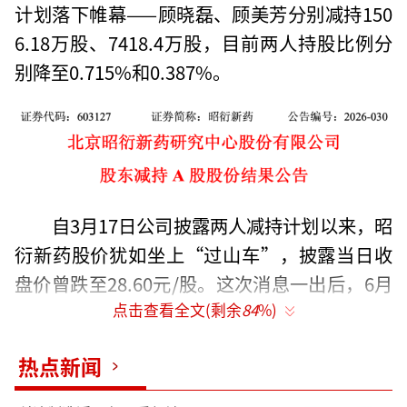
计划落下帷幕——顾晓磊、顾美芳分别减持150
6.18万股、7418.4万股，目前两人持股比例分
别降至0.715%和0.387%。
自3月17日公司披露两人减持计划以来，昭
衍新药股价犹如坐上“过山车”，披露当日收
盘价曾跌至28.60元/股。这次消息一出后，6月
点击查看全文(剩余
84
%)
23日开盘价36.66元/股，较昨日收盘未见大幅
波动。
热点新闻