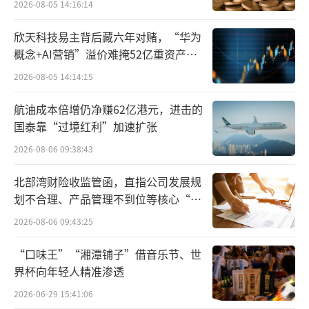
2026-08-05 14:16:14
层核心人员，顾晓磊是香塘集团创始人顾建平
之孙，顾美芳则为顾建平之女，其减持动作背
欣天科技易主背后藏六年对赌，“华为
后，实则是“香塘系”资本的身影。
概念+AI营销”溢价难掩52亿重资产考
验
2026-08-05 14:14:15
天眼查信息显示，香塘集团直接对外投资
企业达28家，版图横跨生物医药、传统制造与
航油成本倍增仍净赚62亿港元，进击的
国泰靠“过境红利”加速扩张
化纤、金融创投以及地产置业等多个领域。香
2026-08-06 09:38:43
塘系在资产周期高点套现，属于早期原始股东
的常规操作。
北部湾财险收监管函，直指公司发展规
划不合理、产品管理不到位等核心“痛
昭衍新药上市之初，香塘集团凭借合计17.
点”
2026-08-06 09:43:25
18%的持股量位列公司第二大股东。时至今
日，“香塘系”人马经过多次减持，累计套现
“口味王”“湘潭铺子”借音乐节、世
界杯向年轻人精准渗透
金额已超33亿元。
2026-06-29 15:41:06