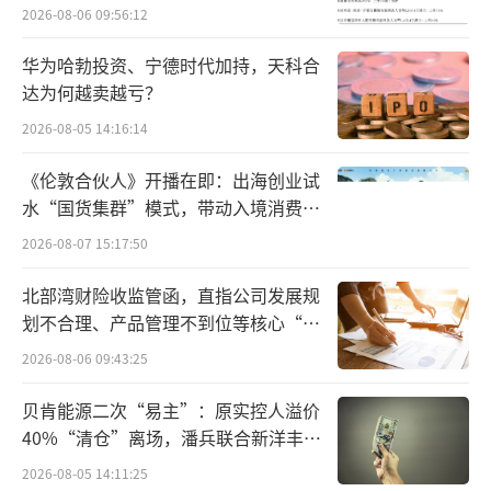
2026-08-06 09:56:12
达到5.11亿元，持续的研发投入为技术迭代与
产品落地提供坚实支撑。
华为哈勃投资、宁德时代加持，天科合
达为何越卖越亏？
需要说明的是，研制新药普遍面临进入门
2026-08-05 14:16:14
槛高、研发周期长、资金投入多、审批程序严
等难题，但贝达药业依然通过持之以恒的精
《伦敦合伙人》开播在即：出海创业试
水“国货集群”模式，带动入境消费反
神，最终取得了成功。贝达药业董事长丁列明
向种草
2026-08-07 15:17:50
在2002年离开美国，并选择回国创业，立
志“把中国医药产业真正发展起来，将中国人
北部湾财险收监管函，直指公司发展规
用药的话语权掌握在中国人手里”，他带领一
划不合理、产品管理不到位等核心“痛
点”
批致力于医药产业的科学家，潜心攻坚、专注
2026-08-06 09:43:25
研发，历经二十年如一日的坚守与深耕，最终
贝肯能源二次“易主”：原实控人溢价
实现多项核心技术突破。
40%“清仓”离场，潘兵联合新洋丰、
宏科百世拟入主
2026-08-05 14:11:25
凭借长期的创新积淀，近年来贝达药业创