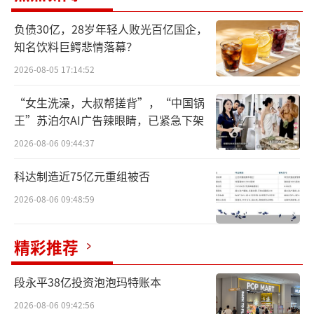
深耕肺癌赛道，基本盘稳健
负债30亿，28岁年轻人败光百亿国企，
知名饮料巨鳄悲情落幕？
长期以来，贝达药业以肺癌治疗作为基本
2026-08-05 17:14:52
盘，多年深耕打磨出梯度完善、竞争力突出的
“女生洗澡，大叔帮搓背”，“中国锅
产品矩阵，核心产品持续稳健放量，为公司业
王”苏泊尔AI广告辣眼睛，已紧急下架
绩筑牢压舱石。2025年，该公司药品销售实现
2026-08-06 09:44:37
收入35.78亿元，同比增长26.55%。
科达制造近75亿元重组被否
贝达药业的基石产品凯美纳（埃克替尼）
2026-08-06 09:48:59
是中国首个自主原研的小分子口服EGFR-TKI肺
癌靶向药，通过长期临床应用和大量临床研究
精彩推荐
积累了循证医学数据，更是国内首个获批早期
肺癌术后辅助适应症的一代EGFR-TKI。凭借突
段永平38亿投资泡泡玛特账本
出疗效、安全性及经济性等优势领跑市场，持
2026-08-06 09:42:56