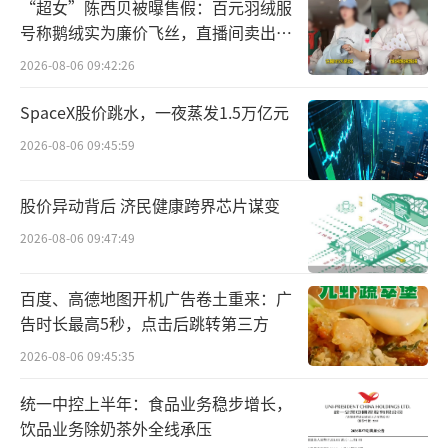
“超女”陈西贝被曝售假：百元羽绒服
应症全部获批上市，成为实体瘤联合治疗的基
号称鹅绒实为廉价飞丝，直播间卖出超
百万元
石用药，持续完善该公司肺癌治疗生态版图，
2026-08-06 09:42:26
实现核心赛道多点开花。
SpaceX股价跳水，一夜蒸发1.5万亿元
长城国瑞证券在研报中指出，贝达药业肺
2026-08-06 09:45:59
癌基本盘稳健增长，多产品矩阵持续完善，新
上市及合作产品有望打开增量空间。
股价异动背后 济民健康跨界芯片谋变
2026-08-06 09:47:49
多元管线激活增长动能
百度、高德地图开机广告卷土重来：广
创新是药企的生命力，也是贝达药业长远
告时长最高5秒，点击后跳转第三方
发展的核心底气。该公司始终坚持自主创新与
2026-08-06 09:45:35
产业协同并行的研发策略，以“自主研发+战略
合作+生态圈协同”模式，持续扩充创新管线，
统一中控上半年：食品业务稳步增长，
饮品业务除奶茶外全线承压
不断孵化新增长极。2025年，该公司研发费用