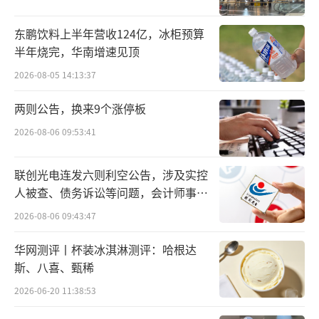
续为公司贡献稳定收入。
东鹏饮料上半年营收124亿，冰柜预算
基石产品之外，贝达药业的新一代产品接
半年烧完，华南增速见顶
力成长，持续激活基本盘活力。三代EGFR-TKI
2026-08-05 14:13:37
赛美纳（贝福替尼）凭借优异的PFS（无进展
生存期）数据，在一线、二线适应症纳入医保
两则公告，换来9个涨停板
后加速渗透市场，抢占更大市场份额。
2026-08-06 09:53:41
另一款产品ALK抑制剂贝美纳（恩沙替
联创光电连发六则利空公告，涉及实控
尼）已成为核心增长引擎，该产品差异化优势
人被查、债务诉讼等问题，会计师事务
所曾出具“保留意见”
明显，针对亚裔患者的治疗效果较为突出，目
2026-08-06 09:43:47
前其术后辅助治疗适应症上市申请已获NMPA受
华网测评丨杯装冰淇淋测评：哈根达
理，一旦获批将进一步拓宽适用场景，打开全
斯、八喜、甄稀
新增长空间。
2026-06-20 11:38:53
与此同时，贝安汀（贝伐珠单抗）五大适