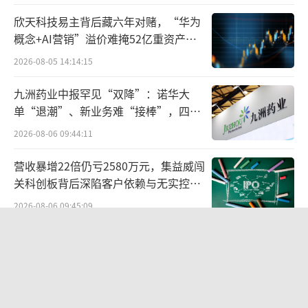
新成果加速落地，新品商业化进程持续提速。2
欣天科技易主背后藏六年对赌，“华为
025年6月，该公司自主研发的CDK4/6抑制剂康
概念+AI营销”溢价难掩52亿重资产考
验
美纳（泰瑞西利）获批上市，填补公司乳腺癌
2026-08-05 14:14:15
治疗领域空白；7月，合作品种奥福民（植物源
九洲药业中报罕见“双降”：诺华大
重组人白蛋白）、安瑞泽（曲妥珠单抗）相继
单“退潮”、新业务难“接棒”，四大
获批上市、启动销售，2026年4月贝泽汀顺利开
难关待闯
2026-08-06 09:44:11
出首批处方单，多款新品密集落地，标志着公
营收暴增22倍仍亏2580万元，集益威闯
司多疾病领域商业化矩阵正式成型，彻底打破
关科创板背后深陷客户依赖与无实控人
单一赛道依赖。
困局
2026-08-06 09:45:09
在前沿创新领域，贝达药业在研产品取得
航油成本倍增仍净赚62亿港元，进击的
突破性进展，核心竞争力持续提升。贝达药业
国泰靠“过境红利”加速扩张
在接受机构调研时透露，在研产品BPI-572270
2026-08-06 09:38:43
临床前活性约为参比化合物的3倍，临床使用剂