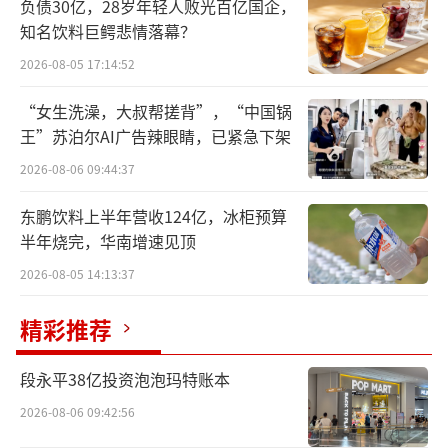
负债30亿，28岁年轻人败光百亿国企，
知名饮料巨鳄悲情落幕？
2026-08-05 17:14:52
多股股价异动
“女生洗澡，大叔帮搓背”，“中国锅
7月5日晚间，石药景峰披露公告称，公司
王”苏泊尔AI广告辣眼睛，已紧急下架
股票于7月2日、3日连续2个交易日收盘价格涨
2026-08-06 09:44:37
幅偏离值累计达23.21%。公司表示，公司、控
股股东和实际控制人不存在关于公司应披露而
东鹏饮料上半年营收124亿，冰柜预算
半年烧完，华南增速见顶
未披露的重大事项，也不存在处于筹划阶段的
2026-08-05 14:13:37
重大事项。值得一提的是，公司的证券简称刚
刚于7月2日由“景峰医药”变更为“石药景
精彩推荐
峰”。
段永平38亿投资泡泡玛特账本
据北京商报记者不完全统计，7月3日晚
2026-08-06 09:42:56
间，科伦药业、迪哲医药、泽璟制药、艾力