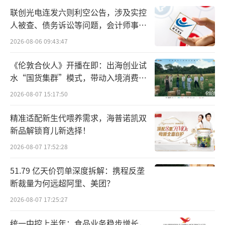
斯、汇宇制药等多只医药股发布股价异动公
联创光电连发六则利空公告，涉及实控
告。
人被查、债务诉讼等问题，会计师事务
所曾出具“保留意见”
2026-08-06 09:43:47
交易行情显示，科伦药业在7月1日至3日连
续3个交易日收盘价格涨幅偏离值累计达到2
《伦敦合伙人》开播在即：出海创业试
0%；迪哲医药、泽璟制药、艾力斯、汇宇制药
水“国货集群”模式，带动入境消费反
向种草
在7月1日至3日连续3个交易日收盘价格涨幅偏
2026-08-07 15:17:50
离值累计达到30%，且均表示不存在应披露而
精准适配新生代喂养需求，海普诺凯双
未披露的重大事项。
新品解锁育儿新选择！
2026-08-07 17:52:28
拉长时间线来看，科伦药业6月18日至7月3
日区间累计涨幅达到34.7%，并于7月3日触及
51.79 亿天价罚单深度拆解：携程反垄
年内最高点48.08元/股；迪哲医药6月23日至7
断裁量为何远超阿里、美团？
月3日区间累计涨幅达到28.97%；泽璟制药的
2026-08-07 17:25:27
股价在6月23日至7月3日迎来一波快速上涨，区
统一中控上半年：食品业务稳步增长，