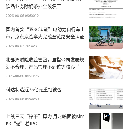
间累计涨幅达到62.08%，其中，于7月3日盘中
饮品业务除奶茶外全线承压
触及年内最高点146.02元/股。
2026-08-06 09:56:12
此外，艾力斯6月12日至7月3日区间累计涨
国内首款“双3C认证”电助力自行车上
幅达到63.19%，于7月2日盘中创下年内新高13
市，京东京造率先完成全链路安全认证
4.85元/股。汇宇制药6月30日至7月3日区间累
2026-08-07 20:34:31
计涨幅达24.6%。
北部湾财险收监管函，直指公司发展规
划不合理、产品管理不到位等核心“痛
而在前几个交易日，也有热景生物、美诺
点”
2026-08-06 09:43:25
华等多只医药股发布了股价异动公告。
科达制造近75亿元重组被否
与近期多只医药股涨幅形成明显反差的
2026-08-06 09:48:59
是，今年上半年医药股在二级市场上的表现并
不理想。据Wind数据统计，2026年上半年，上
上线三天“榨干”算力 月之暗面被Kimi
证指数年内涨幅为3.16%，而申银万国行业分
K3“逼”着IPO