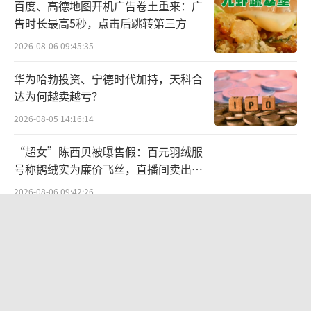
走强带动情绪修复，多重利好推动板块集体走
百度、高德地图开机广告卷土重来：广
告时长最高5秒，点击后跳转第三方
强，龙头个股触发异动公告。
2026-08-06 09:45:35
政策利好频现
华为哈勃投资、宁德时代加持，天科合
医药股持续回暖的过程中，政策利好不
达为何越卖越亏？
断。
2026-08-05 14:16:14
“超女”陈西贝被曝售假：百元羽绒服
7月3日晚间，国家药监局综合司就《关于
号称鹅绒实为廉价飞丝，直播间卖出超
优化细胞与基因治疗药品审评审批有关事项的
百万元
2026-08-06 09:42:26
公告（征求意见稿）》公开征求意见，其中提
到，鼓励研发创新，提高临床研发质效。支持
铜价迫近历史高位：美国加税“抢
以临床价值为导向的细胞与基因治疗药品研发
铜”、中国立法保护
创新，聚焦恶性肿瘤、罕见病、遗传性疾病、
2026-08-07 14:30:42
免疫系统疾病、神经退行性疾病等重点领域开
SpaceX股价跳水，一夜蒸发1.5万亿元
展研究，鼓励在中国开展全球同步研发和国际