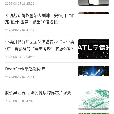
类下的医药生物板块的507只医药股中，425只
2026-08-07 16:25:22
跑输大盘，仅82只个股涨幅跑赢大盘。
专访战斗蚂蚁创始人刘坤：安顿用“锁
其中，*ST益通、锦好医疗等15只个股区间
定-设计-击穿”跑出10倍增长
跌幅超过50%；力诺药包、华兰股份、海泰新
2026-08-07 09:41:09
光等19只个股区间涨幅超过50%。
宁德时代分红61.8亿仍遭行业“去宁德
化” 曾毓群的“尊重考题”该怎么答？
北京中医药大学卫生健康法治研究与创新
2026-08-07 17:04:53
转化中心主任邓勇表示，医药股近期上涨行情
受多重因素驱动。政策端持续释放红利，产业
DeepSeek举起涨价牌
端国产创新进入收获期，ADC、双抗、细胞与
2026-08-07 09:55:11
基因治疗（CGT）管线临床数据亮眼，一些药
企接连落地大额海外BD授权，商业化变现通道
股价异动背后 济民健康跨界芯片谋变
打通；估值层面，板块前期深度回调，处于历
2026-08-06 09:47:49
史低位，叠加全球生物医药景气上行，XBI指数