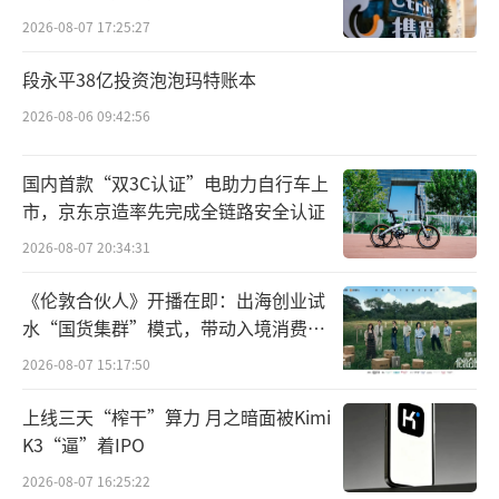
以百济神州为例，其2026年第一季度销售
2026-08-07 17:25:27
费用位居前列，主要与其全球商业化持续推进
段永平38亿投资泡泡玛特账本
相关。仅在2025年期间，其围绕百悦泽®、百泽
安®（替雷利珠单抗）、安泰适®、安加维®、倍
2026-08-06 09:42:56
利妥®等产品持续开展市场推广活动。
国内首款“双3C认证”电助力自行车上
这9家药企近三年第一季度销售费用部分呈
市，京东京造率先完成全链路安全认证
现前期增长多、后期增速小幅放缓趋势，成熟
2026-08-07 20:34:31
创新药企经过早期商业化渠道铺设，新增投放
《伦敦合伙人》开播在即：出海创业试
空间收窄；而仍有处于新品放量周期的企业销
水“国货集群”模式，带动入境消费反
售费用依旧维持在较高水平。
向种草
2026-08-07 15:17:50
另有7家药企近三年一季度销售费用持续下
上线三天“榨干”算力 月之暗面被Kimi
降，这类企业的产品以低毛利传统仿制药为
K3“逼”着IPO
主，部分药品面临价格下行压力、渠道推广价
2026-08-07 16:25:22