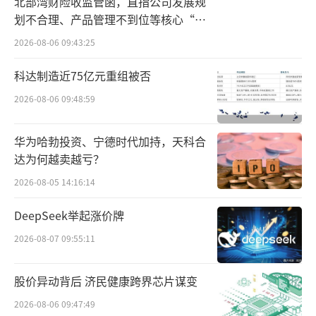
元。
北部湾财险收监管函，直指公司发展规
划不合理、产品管理不到位等核心“痛
其中，有8家中药企业在近三年一季度销售
点”
2026-08-06 09:43:25
费用呈持续上升趋势，整体规模在8亿元以下。
科达制造近75亿元重组被否
各大中药企业销售费用增长的逻辑不一，
2026-08-06 09:48:59
但整体与产品结构相关。如儿药龙头企业一般
离不开儿科OTC放量持续加大终端推广；贴膏
华为哈勃投资、宁德时代加持，天科合
达为何越卖越亏？
头部药企主要因为膏药外用产品全国渠道渗
2026-08-05 14:16:14
透。
DeepSeek举起涨价牌
这些一季度销售费用逐年增长的企业产品
2026-08-07 09:55:11
以常见OTC、骨科外用、滋补类、儿科中成药
为主，市场竞争集中在终端陈列、品牌广告、
股价异动背后 济民健康跨界芯片谋变
连锁药店渠道维护，想要提升市场占有率就需
2026-08-06 09:47:49
要增加销售推广投入。