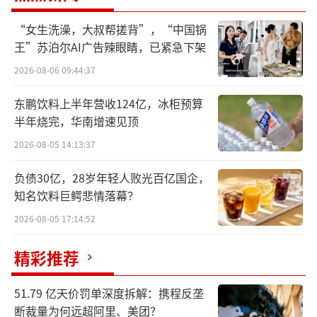
亿元、恒瑞医药为21.97亿元、华东医药为18.2
“女生洗澡，大叔帮搓背”，“中国锅
1亿元。
王”苏泊尔AI广告辣眼睛，已紧急下架
其中9家化学制剂药企2024年第一季度到2
2026-08-06 09:44:37
026年第一季度销售费用稳步抬升，主要包括百
东鹏饮料上半年营收124亿，冰柜预算
济神州、恒瑞医药、艾力斯、恩华药业、海正
半年烧完，华南增速见顶
药业、信立泰、海思科、贝达药业、兴齐眼
2026-08-05 14:13:37
药。
负债30亿，28岁年轻人败光百亿国企，
知名饮料巨鳄悲情落幕？
上述药企销售费用增长通常与新品上市节
奏、适应症拓展以及商业化团队建设投入增加
2026-08-05 17:14:52
有关。在创新药商业化初期阶段，药企通常需
精彩推荐
要对学术推广、医院准入及区域销售网络建设
持续投入资金。
51.79 亿天价罚单深度拆解：携程反垄
断裁量为何远超阿里、美团？