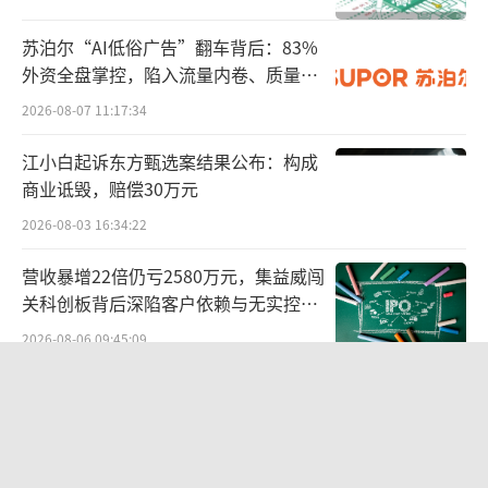
7家中药企业近三年一季度销售费用持续下
苏泊尔“AI低俗广告”翻车背后：83%
外资全盘掌控，陷入流量内卷、质量频
降，这些企业品种多以注射剂、院内辅助用药
发的负循环
2026-08-07 11:17:34
为主，在医保控费及部分品种支付受约束下，
药企对传统学术推广及渠道服务费用进行了结
江小白起诉东方甄选案结果公布：构成
构性调整。
商业诋毁，赔偿30万元
2026-08-03 16:34:22
12家中药企业近三年一季度销售费用有增
有降，变化主要与产品销售场景结构有关，院
营收暴增22倍仍亏2580万元，集益威闯
关科创板背后深陷客户依赖与无实控人
内与院外渠道占比不同、费用结构差异较大。
困局
2026-08-06 09:45:09
部分以OTC为主的企业，在经历阶段性品
两则公告，换来9个涨停板
牌投放或渠道扩张后，销售费用出现一定回
2026-08-06 09:53:41
升。