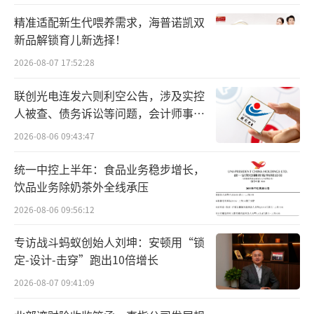
值减弱，企业主动对终端推广、商业化投放进
精准适配新生代喂养需求，海普诺凯双
行调整优化。
新品解锁育儿新选择！
2026-08-07 17:52:28
还有13家药企近三年一季度销售费用阶段
性波动明显，这些药企常常双向布局仿制药与
联创光电连发六则利空公告，涉及实控
创新药，费用变化与产品周期切换及新品商业
人被查、债务诉讼等问题，会计师事务
所曾出具“保留意见”
化节奏有关。
2026-08-06 09:43:47
28家中药企业：8家逐年上涨、7家不断下
统一中控上半年：食品业务稳步增长，
饮品业务除奶茶外全线承压
降
2026-08-06 09:56:12
中药企业的近三年一季度的销售费用分化
专访战斗蚂蚁创始人刘坤：安顿用“锁
严重，头部中药企业的2026年第一季度的销售
定-设计-击穿”跑出10倍增长
费用体量接近头部化药企业，集中在11亿元-23
2026-08-07 09:41:09
亿元之间；中小型中药企业普遍在2亿元–7亿