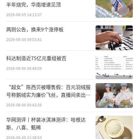
半年烧完，华南增速见顶
融医疗科技有限公司总裁；2024年1月，就职于
2026-08-05 14:13:37
万泰生物，任公司总经理；2024年4月至2026
年7月2日，任公司董事、总经理。
两则公告，换来9个涨停板
2026-08-06 09:53:41
从履历上看，姜植铭此前长期深耕体外诊
断领域。
科达制造近75亿元重组被否
事实上，近年来万泰生物的业务重点已经
2026-08-06 09:48:59
开始向诊断试剂业务倾斜，2025年年报显示，
“超女”陈西贝被曝售假：百元羽绒服
这部分收入占比提升至63.71%，疫苗业务收入
号称鹅绒实为廉价飞丝，直播间卖出超
占比下降至25.89%，二者合计占主营业务收入
百万元
2026-08-06 09:42:26
近九成。
华网测评丨杯装冰淇淋测评：哈根达
值得一提的是，2023年以前，凭借首个国
斯、八喜、甄稀
产宫颈癌疫苗、二价HPV疫苗“馨可宁”，万
2026-06-20 11:38:53