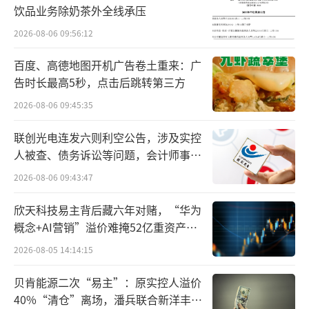
饮品业务除奶茶外全线承压
9%；归母净利润亏损3.98亿元，同比暴跌474.
2026-08-06 09:56:12
89%；扣非净利润为-6.23亿元，同比减少233.
97%。
百度、高德地图开机广告卷土重来：广
告时长最高5秒，点击后跳转第三方
毛利率同比下降12.72个百分点至49.3
2026-08-06 09:45:35
2%，净利率由正转负至-21.90%。经营活动现
金流量净额为8975.40万元，同比下降74.7
联创光电连发六则利空公告，涉及实控
人被查、债务诉讼等问题，会计师事务
2%，主要受产品销售收入下降影响，销售商品
所曾出具“保留意见”
2026-08-06 09:43:47
收到的现金明显减少。
欣天科技易主背后藏六年对赌，“华为
如今，不管是疫苗业务还是诊断试剂业
概念+AI营销”溢价难掩52亿重资产考
务，2025年均录得下滑。年报显示，分业务板
验
2026-08-05 14:14:15
块来看，去年疫苗板块实现营收4.57亿元，同
比减少24.63%，但营业成本大幅增长达85.4
贝肯能源二次“易主”：原实控人溢价
40%“清仓”离场，潘兵联合新洋丰、
3%，毛利率与上年同期相比减少43.18个百分