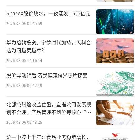
泰生物一度成为业内黑马。2019年底馨可宁上
SpaceX股价跳水，一夜蒸发1.5万亿元
市后，万泰生物的归母净利润迅速上涨，2019
2026-08-06 09:45:59
年-2022年，分别为2.089亿、6.770亿、20.21
亿和47.36亿，2020年-2022年同比增速分别为
华为哈勃投资、宁德时代加持，天科合
224.13%、198.59%和134.28%。以2022年为
达为何越卖越亏？
例，疫苗业务实现收入84.93亿元，占全年总营
2026-08-05 14:16:14
收的75.93%。
股价异动背后 济民健康跨界芯片谋变
从2023年开始，万泰生物的业绩开始快速
2026-08-06 09:47:49
下滑，万泰生物在2023年实现营业收入55.11亿
元，同比下降50.73%；实现净利润12.48亿
北部湾财险收监管函，直指公司发展规
元，同比下降73.65%。
划不合理、产品管理不到位等核心“痛
点”
2026-08-06 09:43:25
2025年，万泰生物出现上市以来首度年度
亏损，公司营收18.19亿元，同比下降18.9
统一中控上半年：食品业务稳步增长，