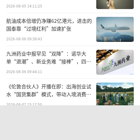
宏科百世拟入主
2026-08-05 14:11:25
点；诊断试剂板块实现营收13.09亿元，同比减
少18.65%，毛利率同比下降7.98个百分点。
航油成本倍增仍净赚62亿港元，进击的
国泰靠“过境红利”加速扩张
万泰生物的国产九价HPV疫苗“馨可宁
2026-08-06 09:38:43
9”于2025年中上市，成为我国第一款、全球第
二款九价HPV疫苗，定价仅为进口疫苗的四成
九洲药业中报罕见“双降”：诺华大
单“退潮”、新业务难“接棒”，四大
左右。此前，业内一度期待馨可宁9可以接棒二
难关待闯
2026-08-06 09:44:11
价HPV疫苗“馨可宁”，但年报中，万泰生物
方面表示，九价HPV疫苗虽已成功上市，但尚
《伦敦合伙人》开播在即：出海创业试
处市场准入阶段，暂未形成规模化利润贡献，
水“国货集群”模式，带动入境消费反
向种草
难以有效对冲二价HPV疫苗库存处置及政府采
2026-08-07 15:17:50
购降价带来的业绩影响；诊断试剂业务受集采
营收暴增22倍仍亏2580万元，集益威闯
降价、医保政策调整等因素影响，尽管特色检
关科创板背后深陷客户依赖与无实控人
测业务及流水线等设备装机实现稳步增长，增
困局
2026-08-06 09:45:09