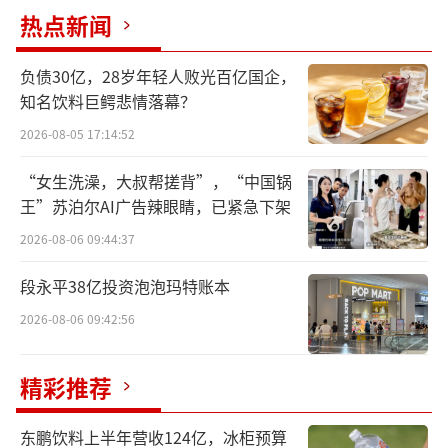
热点新闻
辞去公司董事、总经理及董事会专门委员会相
关职务，辞职后不再担任公司任何职务。
负债30亿，28岁年轻人败光百亿国企，
知名饮料巨鳄悲情落幕？
其原定任期至2027年4月18日届满。此次
离职距姜植铭接任万泰生物总经理仅过去约两
2026-08-05 17:14:52
年半时间。在公司总经理空缺期间，由董事长
“女生洗澡，大叔帮搓背”，“中国锅
邱子欣代行总经理职责。
王”苏泊尔AI广告辣眼睛，已紧急下架
2026-08-06 09:44:37
2025年年报信息显示，JIANG ZHIMING，
1973年出生，美国国籍，博士研究生。2002年
段永平38亿投资泡泡玛特账本
至2022年初，就职于丹纳赫集团贝克曼库尔
2026-08-06 09:42:56
特，历任分子诊断全球市场经理、生命科学及
临床诊断亚太区市场总监、亚太区（中国外区
精彩推荐
域）总经理、全球高级副总裁及中国区总经
东鹏饮料上半年营收124亿，冰柜预算
理；2022年初至2023年12月，其任武汉联影智