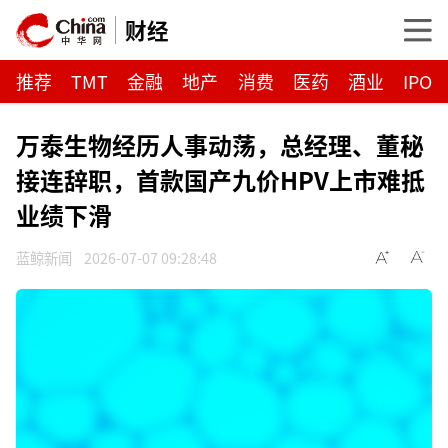
财经
推荐
TMT
金融
地产
消费
医药
酒业
IPO
万泰生物经历人事动荡，总经理、董秘
接连辞职，首款国产九价HPV上市难抵
业绩下滑
蓝鲸新闻
2026-07-07 09:28:48