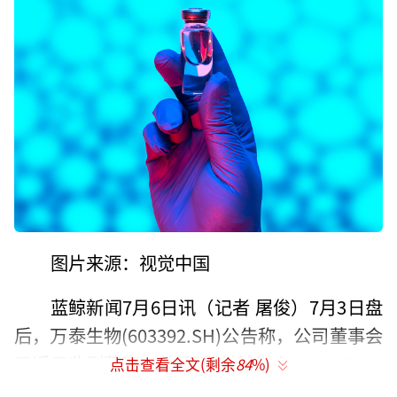
图片来源：视觉中国
蓝鲸新闻7月6日讯（记者 屠俊）7月3日盘
后，万泰生物(603392.SH)公告称，公司董事会
于近日收到董事、总经理姜植铭（JIANG ZHIM
点击查看全文(剩余
84
%)
ING）的书面辞职报告。姜植铭因个人原因申请