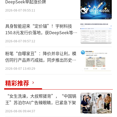
关事项处于筹划阶段，尚存在不确定性，五洲
DeepSeek举起涨价牌
医疗自7月8日开市起停牌，公司预计将在不超
2026-08-07 09:55:11
过10个交易日内，即7月22日前披露交易方案。
7月7日，五洲医疗收盘价报34元/股，下跌4.7
具身智能迎来“定价锚”！宇树科技
150.8元发行价落地，获DeepSeek等豪
1%，总市值约23.12亿元。
华战配加持
2026-08-07 09:57:12
旋智科技官网显示，公司前身为美国仙童
粉笔“自曝家丑”：降价并非让利，模
半导体公司电机控制产品线事业部，2014年底
仿同行产品弄巧成拙，同步推出历史学
通过管理层收购完成业务剥离，正式独立运
员退费方案
2026-08-07 13:40:29
营。旋智科技致力于成长为电力转换（Power
Conversion）领域的系统级芯片企业，近十年
精彩推荐
深耕电机控制芯片及配套先进核心算法研发。
“女生洗澡，大叔帮搓背”，“中国锅
公司已成功量产多代高性能、高集成度、高可
王”苏泊尔AI广告辣眼睛，已紧急下架
靠性电机控制芯片，产品大批量落地于低空经
2026-08-06 09:44:37
济、个人制造、白色家电、工业控制和汽车电