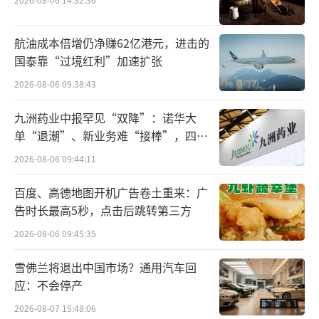
高，2025年境外收入约为4.42亿元，同比下降
4.5%，占营业收入的96.5%；境内收入约为16
航油成本倍增仍净赚62亿港元，进击的
59.29万元，同比增长11.33%，占营业收入的
国泰靠“过境红利”加速扩张
3.12%。
2026-08-06 09:38:43
对于业绩下降的原因，五洲医疗在2025年
九洲药业中报罕见“双降”：诺华大
单“退潮”、新业务难“接棒”，四大
年报中解释称，受行业市场竞争及市场需求变
难关待闯
化等因素影响，公司营业收入有一定程度减
2026-08-06 09:44:11
少；同时市场竞争导致产品价格有所下降，导
百度、高德地图开机广告卷土重来：广
致公司净利润出现较大幅度下滑，且公司财务
告时长最高5秒，点击后跳转第三方
费用同比有较大幅度增加，主要系汇率波动导
2026-08-06 09:45:35
致公司汇兑净损失增加，进一步降低了公司的
雪佛兰将退出中国市场？通用汽车回
利润水平。
应：不会停产
2026年一季度，公司实现营业收入约1.01
2026-08-07 15:48:06