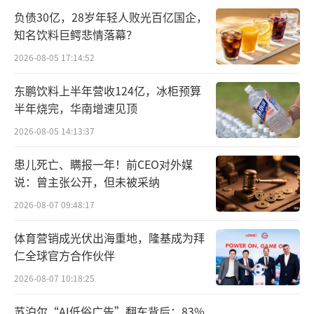
子等领域，头部客户累计出货量超2亿颗。
负债30亿，28岁年轻人败光百亿国企，
知名饮料巨鳄悲情落幕？
天眼查显示，旋智科技第一大股东为自然
2026-08-05 17:14:52
人刘刚。公司已完成多轮融资，且投资方阵容
东鹏饮料上半年营收124亿，冰柜预算
颇为亮眼，A+轮融资引入了光远数科、汇川技
半年烧完，华南增速见顶
术、汇川产投、芯动能投资、Forebright Capi
2026-08-05 14:13:37
tal等机构。其中，芯动能投资由国家集成电路
产业投资基金与京东方等共同发起设立。
患儿死亡、瞒报一年！前CEO对外媒
说：曾主张公开，但未被采纳
五洲医疗的主营业务为一次性使用无菌输
2026-08-07 09:48:17
注类医疗器械的研发、制造和销售，以及其他
体育营销成光伏出海重地，隆基成为拜
诊断、护理等相关医疗用品的集成供应，主要
仁全球官方合作伙伴
通过“ODM+集成供应”的模式满足国外医疗
2026-08-07 10:18:25
器械品牌商对医疗用品的一站式采购需求。
苏泊尔“AI低俗广告”翻车背后：83%