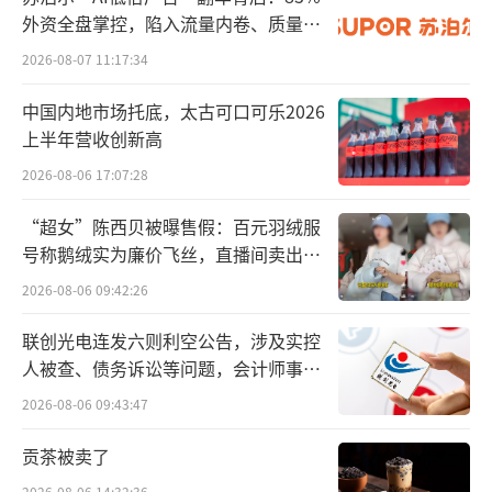
营收净利逐年下降
外资全盘掌控，陷入流量内卷、质量频
发的负循环
2026-08-07 11:17:34
公司于2022年7月登陆创业板，不过此后营
收、净利逐年下降。财务数据显示，2022年至2
中国内地市场托底，太古可口可乐2026
025年，五洲医疗分别实现营业收入约5.47亿
上半年营收创新高
元、5.34亿元、4.77亿元、4.58亿元；对应实
2026-08-06 17:07:28
现归属净利润分别约7093.05万元、6026.51万
“超女”陈西贝被曝售假：百元羽绒服
元、3996.98万元、1889.3万元。
号称鹅绒实为廉价飞丝，直播间卖出超
百万元
2026-08-06 09:42:26
五洲医疗主要产品包括注射器、输液输血
器、医用穿刺针、其他诊断和临床护理产品四
联创光电连发六则利空公告，涉及实控
个系列。具体来看，2025年，注射器、穿刺针
人被查、债务诉讼等问题，会计师事务
所曾出具“保留意见”
收入分别同比下降11.16%、20.15%；输液输
2026-08-06 09:43:47
血器、其他产品收入分别同比增长41.73%、1
贡茶被卖了
0.82%。分地区来看，公司外销收入占比较
2026-08-06 14:32:36