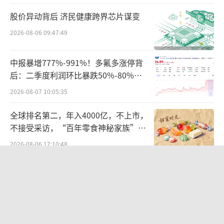
亿元，同比下降3.33%；对应实现归属净利润
股价异动背后 济民健康跨界芯片谋变
约805.1万元，同比增长42.89%。
2026-08-06 09:47:49
奥优国际董事长张玥表示，公司业绩持续
中报暴增777%-991%！多氟多涨停背
下滑，跨界切入高景气的电机控制芯片赛道可
后：二季度利润环比暴跌50%-80%，
打造第二增长曲线，优化业务结构并抬升长期
是黄金坑还是陷阱？
2026-08-07 10:05:35
估值；标的拥有多年技术沉淀与产业资本背
书，具备一定产业价值。不过，跨界并购重组
全球排名第二，年入4000亿，不上市，
不接受采访，“百年零食神秘家族”浮
可能面临更严格的审核，易被质疑炒作热点；
出水面？
2026-08-06 17:10:48
标的估值公允性、商誉减值风险等也是审核重
点；跨行业团队整合与持续经营能力也可能被
统一中控上半年：食品业务稳步增长，
重点问询。
饮品业务除奶茶外全线承压
2026-08-06 09:56:12
针对相关问题，北京商报记者向五洲医疗
发去采访函，但截至发稿未收到回复。
贝肯能源二次“易主”：原实控人溢价
（责任编