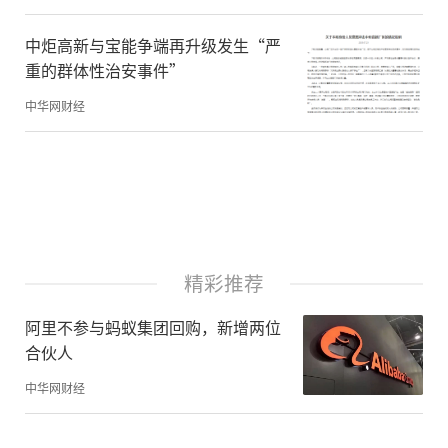
人类构建了经济社会，而社会价值的创造都
要通过生产劳动以及产品的流通来实现。金
中炬高新与宝能争端再升级发生“严
融的基本目的，是根据已有生产关系和生产
重的群体性治安事件”
资料的组合，对未来所能够产生的社会价值
中华网财经
进行现值的估算，并通过交易来实现价值转
移，以及为实体经济提供投融资保障。
权益型庞氏骗局是披着金融伪装的诈骗行
为。金融的基本规律之一：一件金融产品离
精彩推荐
现实越远，也就是“脱实向虚”的程度越
阿里不参与蚂蚁集团回购，新增两位
高，它的风险也就越大。回溯上个世纪二三
合伙人
十年代和2008年的两次世界经济危机，一个
中华网财经
共同之处，就是金融的“脱实向虚”。譬如
次级贷就是在房屋按揭贷款之上，层层叠叠