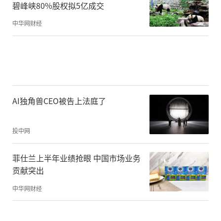
碧峰峡80%股权拟5亿成交
中华网财经
三、无价值性。无论是对比传统意义上由金
属铸造的货币，还是近代以主权国家信用为
背书发行的信用货币，虚拟货币都没有与任
何有价值的事物绑定，其本身也不具备任何
生产劳动的社会价值。它的价格支撑完全依
AI独角兽CEO被告上法庭了
赖于两个决定性因素：当前参与者的信心，
以及后续新参与者的数量。
投中网
菲仕兰上半年业绩抢眼 中国市场业务
而这又与庞氏骗局的基本运转模式完全一致
贡献突出
——所有的庞氏骗局都必须要有源源不绝的新
中华网财经
投资者加入，以新养旧、稳旧拉新，才能让
整个骗局维持下去。借用游戏行业广为流传