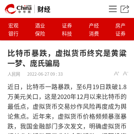
财经
宏观
酒业
证券
产经
房产
银行
保险
科技
消费
证券
比特币暴跌，虚拟货币终究是黄粱
一梦、庞氏骗局
人民网
2022-06-27 09 : 33
近日，比特币一路暴跌，至6月19日跌破1.8
万美元关口，这是2020年12月以来比特币的
最低点，虚拟货币交易炒作风险再度成为舆
比特币暴跌，虚拟货
论焦点。近年来，虚拟货币价格频频暴涨暴
粱一梦、庞氏骗局
跌，我国金融部门多次发文，明确虚拟货币