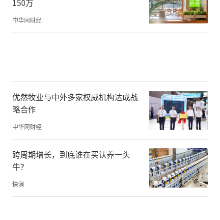
150万
装，近期大热的“X2E”模式就是最新的一件
皇帝新衣。
中华网财经
X2E指的是一系列以X to Earn为名的虚拟货
币项目，包括M2E(Move to Earn，边跑边
赚)、P2E（Play to Earn，边玩边赚）等。
优然牧业与中外多家权威机构达成战
略合作
“一边跑步、一边赚钱”，看似迷人的商业
中华网财经
模式，其实是项目方的一种钓鱼策略，其背
跨周期增长，到底谁在买认养一头
后隐藏的陷阱是：虚拟货币的产生（特别是
牛？
不需要挖矿的代币）是毫无成本的。X2E实际
快消
上就是“空投”（指提供免费的加密货币)，
唯一的不同是让用户通过一些简单的日常活