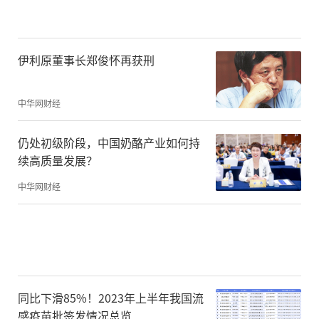
动来赚取，从而使用户觉得因为自己付出了
一定劳动，产生它是有价值的幻觉。其最终
目的还是要将用户吸引到权益的炒作交易中
伊利原董事长郑俊怀再获刑
来。
中华网财经
权益型庞氏骗局能够持续的核心条件就是要
仍处初级阶段，中国奶酪产业如何持
不断地有新增用户加入，并持续进行交易，
续高质量发展？
只有这样，权益的价格才能稳定，当每日新
中华网财经
增用户和交易量达到一定程度时，价格就会
持续上涨，让早期的“投资人”获利。同
时，这种价格的上涨对新用户的吸引力也会
越来越大，如此循环往复，看起来没有任何
破绽，一切都没有问题。
同比下滑85%！2023年上半年我国流
感疫苗批签发情况总览