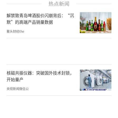
热点新闻
传统的庞氏骗局围绕高额现金回报展
解禁致青岛啤酒股价闪崩背后：“沉
开，“高息+吸储”是其最显著的两个特征。
默”的高端产品销量数据
随着金融领域的发展，庞氏骗局也进化出了
鳌头财经the
新的形态，不再仅仅围绕现金进行，而是披
上了权益的外衣。这一类庞氏骗局可以归
为“权益型”，其主要特征有三个：首先，
以可以计价的权益为基础；其次，该权益可
以交易流通；最后也是最关键的一点，这项
核磁共振仪器：突破国外技术封锁，
开始量产
权益并未与任何资产、生产劳动或社会价值
产生关联，而是完全凭空虚构出来的。
央视新闻微信公
价值理论是经济学的基础，依托价值交换，