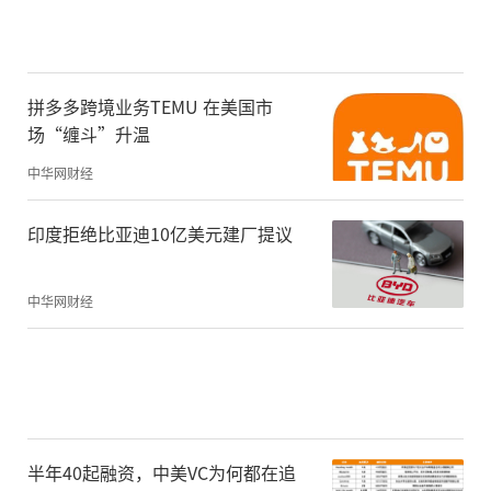
设计了数不清的金融衍生品，导致其最终偏
离了对应房产的真实价值，引发了次贷危
机，最终演变为一场席卷全球的经济危机。
拼多多跨境业务TEMU 在美国市
场“缠斗”升温
中华网财经
权益型庞氏骗局的所谓“权益”是完全不关
联任何实际资产和生产劳动的，因此它不具
印度拒绝比亚迪10亿美元建厂提议
备任何实际价值，可以认为它与现实社会的
距离是无限远的，这也就意味着它的风险接
中华网财经
近于无限大。
对比虚拟货币的几个基本特点，不难发现与
权益型庞氏骗局十分吻合。
半年40起融资，中美VC为何都在追