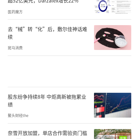
超52亿美元，Darzalex增长22%
辑。在ICO的吸引力日渐式微之后，“空
投”等概念又随之而来。花样百出的背后，
医药魔方
其实是比尔·盖茨所言的“博傻理论”：成
去“械”转“化”后，敷尔佳神话难
为傻瓜并不可怕，可怕的是成为最后一个傻
续
瓜，所以需要吸引更多傻瓜。
斑马消费
世间万物均可to Earn（赚钱)？
聪明的币圈操盘手们后来发现，“空投”虽
股东纷争持续8年 中炬高新被拖累业
然免费赠送虚拟货币，但正因为是“免
绩
费”的，反而容易让“新投资人”没那么重
鳌头财经the
视。为了让虚拟货币这一庞氏骗局维系下
去，币圈想方设法为其增加了各种各样的包
奈雪开放加盟，单店合作需验资门槛