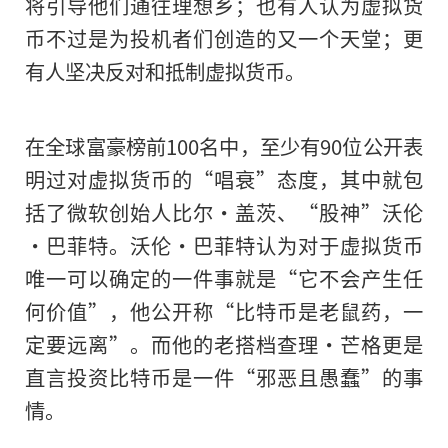
将引导他们通往理想乡；也有人认为虚拟货
币不过是为投机者们创造的又一个天堂；更
2022
有人坚决反对和抵制虚拟货币。
长按二维码 
在全球富豪榜前100名中，至少有90位公开表
明过对虚拟货币的“唱衰”态度，其中就包
括了微软创始人比尔·盖茨、“股神”沃伦
·巴菲特。沃伦·巴菲特认为对于虚拟货币
唯一可以确定的一件事就是“它不会产生任
何价值”，他公开称“比特币是老鼠药，一
定要远离”。而他的老搭档查理·芒格更是
直言投资比特币是一件“邪恶且愚蠢”的事
情。