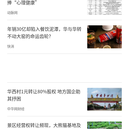
捧“心理健康”
一、权益性。所有虚拟货币项目都会以挖矿
动脉网
或者发行的方式，将毫无实际价值的币产生
出来，并通过冠以“共识价值”“共治价
年销30亿却陷入餐饮泥潭，华与华转
不动大窑的命运齿轮？
值”等一系列完全与现实世界无关的名目，
强行赋予其一个基于法定货币定价的权益。
快消
二、流通性。很显然，所有的虚拟货币都是
可以自由交易的，难以想象所谓“币圈”会
容忍一种无法交易的虚拟货币存在。经过多
华西村1元转让80%股权 地方国企助
年发展，虚拟货币已经拥有众多二级交易市
其抒困
场，只是很多时候这些交易市场并不如人们
中华网财经
最初所想象的那样公开、透明、公平，而是
充满了内幕交易、暗箱操作和安全漏洞。
景区经营权转让频现，大熊猫基地及