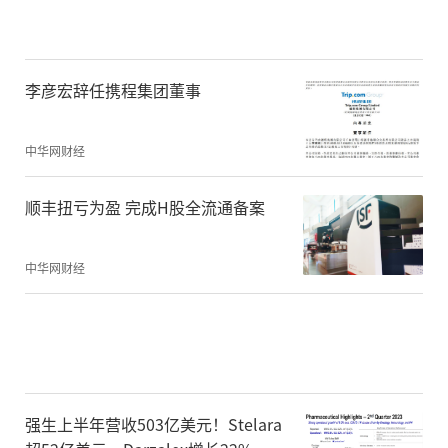
的一句话，“从游戏的行业发展角度来讲，
第一重要的是玩法，第二重要的是世界观，
第三才是技术。”对于庞氏骗局来说，第一
李彦宏辞任携程集团董事
重要的是拉新，第二重要的是拉新，第三重
要的还是拉新。这也是为什么，所有虚拟货
中华网财经
币项目的运营完全是基于市场营销开展的，
顺丰扭亏为盈 完成H股全流通备案
技术投入几乎可以忽略不计。
中华网财经
所以马斯克能对狗狗币翻手为云，覆手为
雨，随手发一条推特也能让虚拟货币价格平
地掀起三尺浪，也就很容易理解了。而在虚
拟货币兴起早期，市场上充斥着不计其数的I
CO（首次代币发行），也是基于同样的逻
强生上半年营收503亿美元！Stelara