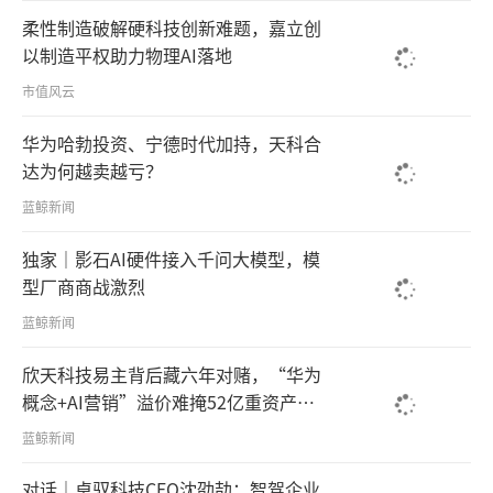
柔性制造破解硬科技创新难题，嘉立创
以制造平权助力物理AI落地
市值风云
华为哈勃投资、宁德时代加持，天科合
达为何越卖越亏？
蓝鲸新闻
独家｜影石AI硬件接入千问大模型，模
型厂商商战激烈
蓝鲸新闻
欣天科技易主背后藏六年对赌，“华为
概念+AI营销”溢价难掩52亿重资产考
验
蓝鲸新闻
对话｜卓驭科技CEO沈劭劼：智驾企业