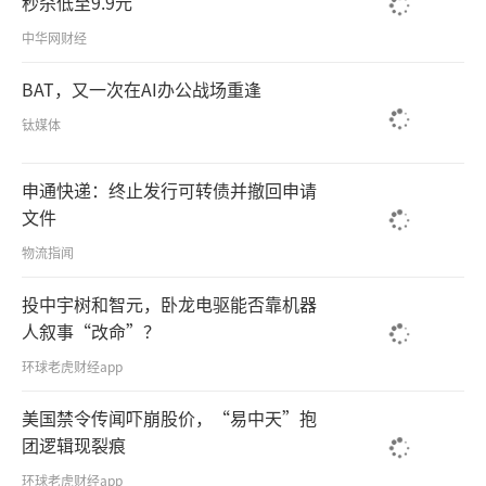
秒杀低至9.9元
中华网财经
BAT，又一次在AI办公战场重逢
钛媒体
申通快递：终止发行可转债并撤回申请
文件
物流指闻
投中宇树和智元，卧龙电驱能否靠机器
人叙事“改命”？
环球老虎财经app
美国禁令传闻吓崩股价，“易中天”抱
团逻辑现裂痕
环球老虎财经app