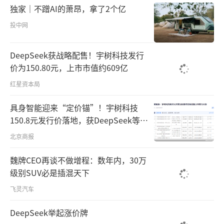
独家｜不蹭AI的萧昂，拿了2个亿
投中网
DeepSeek获战略配售！宇树科技发行
价为150.80元，上市市值约609亿
红星资本局
具身智能迎来“定价锚”！宇树科技
150.8元发行价落地，获DeepSeek等豪
华战配加持
北京商报
魏牌CEO再谈不做增程：数年内，30万
级别SUV必是插混天下
飞灵汽车
DeepSeek举起涨价牌