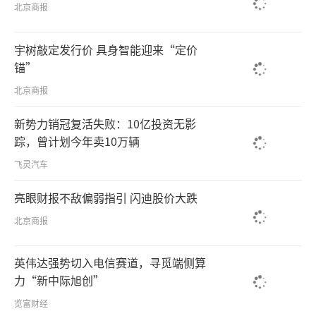
北京商报
宇树敲定发行价 具身智能迎来“定价
锚”
北京商报
新势力销冠复活失败：10亿投资无影
踪，曾计划今年卖10万辆
飞灵汽车
亮眼财报不敌偏弱指引 闪迪股价大跌
北京商报
英伟达强势切入电信赛道，寻觅端侧算
力“新中际旭创”
览富财经