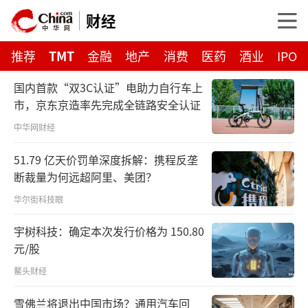
财经
推荐
TMT
金融
地产
消费
医药
酒业
IPO
国内首款“双3C认证”电助力自行车上
市，京东京造率先完成全链路安全认证
中华网财经
51.79 亿天价罚单深度拆解：携程反垄
断裁量为何远超阿里、美团？
华尔街科技眼
宇树科技：确定本次发行价格为 150.80
元/股
鳌头财经
雪佛兰将退出中国市场？通用汽车回