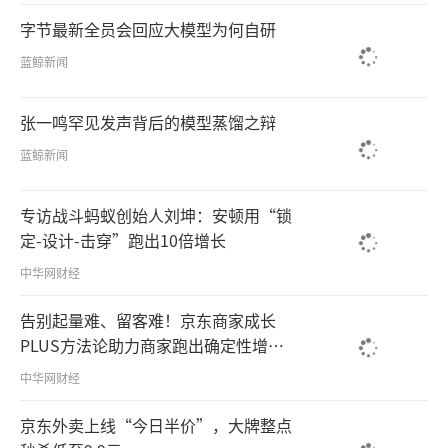
字节最新全员会回应大模型为何自研
蓝鲸新闻
张一鸣罕见发声背后的模型蒸馏之辩
蓝鲸新闻
专访战斗蚂蚁创始人刘坤：安顿用“锁
定-设计-击穿”跑出10倍增长
中华网财经
告别起量难、留客难！京东商家成长
PLUS方法论助力商家跑出确定性增长
路径
中华网财经
京东外卖上线“今日半价”，大牌整点