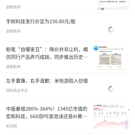
员确实能带货了
蓝鲸新闻
宇树科技发行价定为150.80元/股
蓝鲸新闻
粉笔“自曝家丑”：降价并非让利，模
仿同行产品弄巧成拙，同步推出历史学
员退费方案
蓝鲸新闻
左手重锤，右手道歉：米哈游陷入彷徨
陆玖商业评论
中报暴增280%-364%！1345亿市值的
宏和科技，666倍PE是泡沫还是AI黄
金？
和讯网