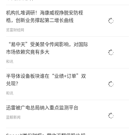
机构扎堆调研！海康威视挣脱安防桎
梏，创新业务撑起第二增长曲线
览富财经网
“易中天”受美禁令传闻影响，对国际
市场依赖究竟有多大
和讯
半导体设备板块谁在“业绩+订单”双
兑现？
和讯
迅雷被广电总局纳入重点监测平台
蓝鲸新闻