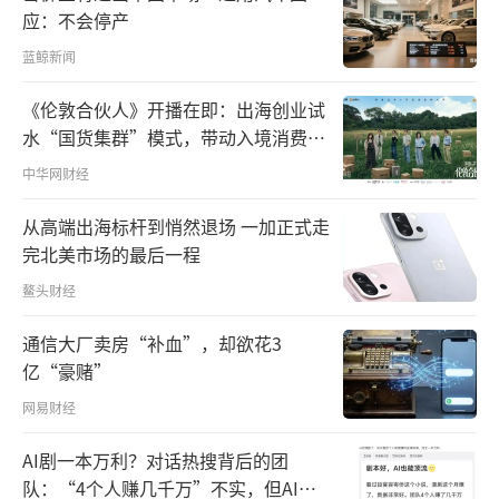
应：不会停产
蓝鲸新闻
《伦敦合伙人》开播在即：出海创业试
水“国货集群”模式，带动入境消费反
向种草
中华网财经
从高端出海标杆到悄然退场 一加正式走
完北美市场的最后一程
鳌头财经
通信大厂卖房“补血”，却欲花3
亿“豪赌”
网易财经
AI剧一本万利？对话热搜背后的团
队：“4个人赚几千万”不实，但AI演