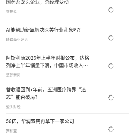
国药系龙头企业，总经理变动
赛柏蓝
AI能帮助新氧解决医美行业乱象吗？
陆玖商业评论
阿斯利康2026年上半年财报公布，达格
列净上半年销量下滑，中国市场收入下
滑5%
蓝鲸新闻
营收退回到7年前，五洲医疗跨界“追
芯”能否破局？
鳌头财经
56亿，华润双鹤再拿下一家公司
赛柏蓝