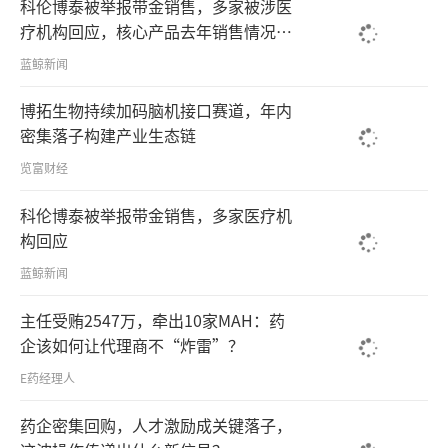
科伦博泰被举报带金销售，多家被涉医
疗机构回应，核心产品去年销售情况不
及市场预期
蓝鲸新闻
博拓生物持续加码脑机接口赛道，年内
密集落子构建产业生态链
览富财经
科伦博泰被举报带金销售，多家医疗机
构回应
蓝鲸新闻
主任受贿2547万，牵出10家MAH：药
企该如何让代理商不“炸雷”？
E药经理人
药企密集回购，人才激励成关键落子，