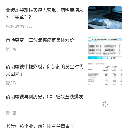
业绩炸裂难拦实控人套现，药明康德为
谁“买单”？
环球老虎财经app
市场突变！三价流感疫苗集体涨价
健识局
药明康德中报炸裂，创新药的黄金时代
又回来了！
健识局
药明康德再创历史，CXO板块全线爆发
了
赛柏蓝
老牌中药企业，四年换三任董事长