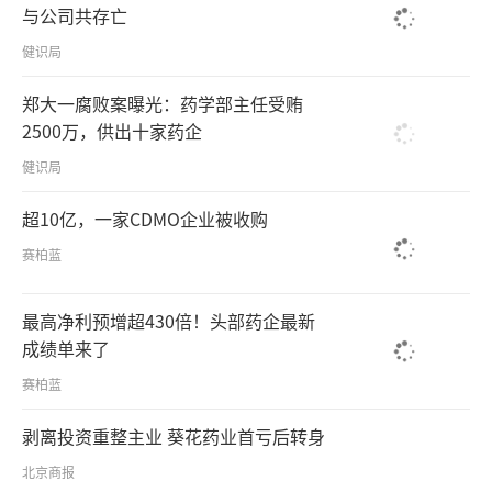
与公司共存亡
健识局
郑大一腐败案曝光：药学部主任受贿
2500万，供出十家药企
健识局
超10亿，一家CDMO企业被收购
赛柏蓝
最高净利预增超430倍！头部药企最新
成绩单来了
赛柏蓝
剥离投资重整主业 葵花药业首亏后转身
北京商报