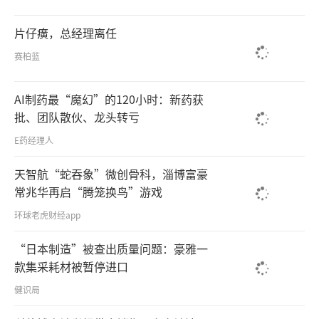
片仔癀，总经理离任
赛柏蓝
AI制药最“魔幻”的120小时：新药获
批、团队散伙、龙头转亏
E药经理人
天智航“蛇吞象”微创骨科，淄博富豪
常兆华再启“腾笼换鸟”游戏
环球老虎财经app
“日本制造”被查出质量问题：豪雅一
款集采耗材被暂停进口
健识局