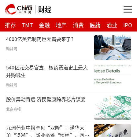
财经
推荐
TMT
金融
地产
消费
医药
酒业
IPO
4000亿美元制药巨无霸要来了？
动脉网
540亿元交易官宣，核药赛道史上最大
并购诞生
动脉网
股价异动背后 济民健康跨界芯片谋变
北京商报
九洲药业中报罕见“双降”：诺华大
单“退潮”、新业务难“接棒”，四大