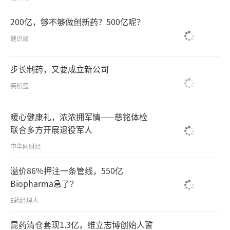
200亿，够不够做创新药？500亿呢？
健识局
步长制药，又要成立新公司
赛柏蓝
暖心健康礼，浓浓拥军情——慈铭体检
联合多方开展退役军人
中华网财经
溢价86%押注一条管线，550亿
Biopharma急了？
E药经理人
昆药清仓套现1.3亿，维立志博创始人誓