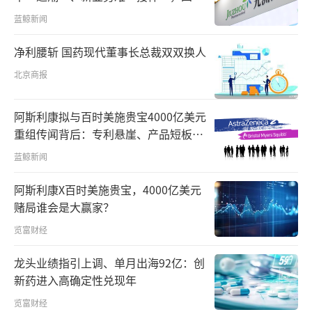
难关待闯
蓝鲸新闻
净利腰斩 国药现代董事长总裁双双换人
北京商报
阿斯利康拟与百时美施贵宝4000亿美元
重组传闻背后：专利悬崖、产品短板倒
逼，AZ端反对声大
蓝鲸新闻
阿斯利康X百时美施贵宝，4000亿美元
赌局谁会是大赢家？
览富财经
龙头业绩指引上调、单月出海92亿：创
新药进入高确定性兑现年
览富财经