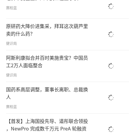
赛柏蓝
原研药大降价进集采，拜耳这次葫芦里
卖的什么药？
健识局
阿斯利康拟合并百时美施贵宝？中国员
工2万人面临整合
健识局
国药系高层调整，董事长离职、总裁换
人
赛柏蓝
【首发】上海国投先导、道彤联合领投
，NewPro 完成数千万元 PreA 轮融资