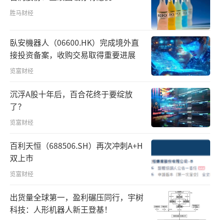
胜马财经
臥安機器人（06600.HK）完成境外直
接投资备案，收购交易取得重要进展
览富财经
沉浮A股十年后，百合花终于要绽放
了？
览富财经
百利天恒（688506.SH）再次冲刺A+H
双上市
览富财经
出货量全球第一，盈利碾压同行，宇树
科技：人形机器人新王登基！