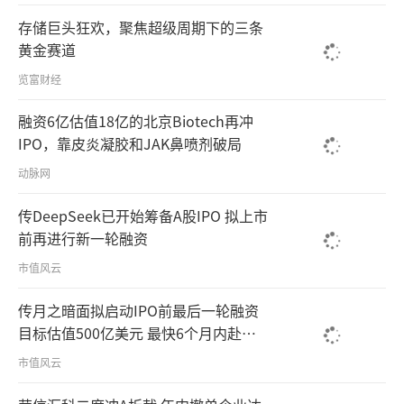
存储巨头狂欢，聚焦超级周期下的三条
黄金赛道
览富财经
融资6亿估值18亿的北京Biotech再冲
IPO，靠皮炎凝胶和JAK鼻喷剂破局
动脉网
传DeepSeek已开始筹备A股IPO 拟上市
前再进行新一轮融资
市值风云
传月之暗面拟启动IPO前最后一轮融资
目标估值500亿美元 最快6个月内赴港
上市
市值风云