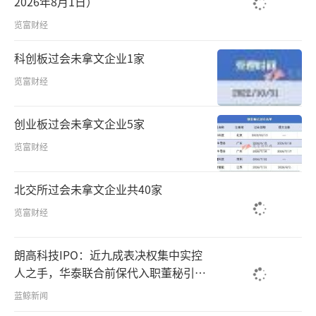
2026年8月1日）
览富财经
科创板过会未拿文企业1家
览富财经
创业板过会未拿文企业5家
览富财经
北交所过会未拿文企业共40家
览富财经
朗高科技IPO：近九成表决权集中实控
人之手，华泰联合前保代入职董秘引保
荐独立性争议
蓝鲸新闻