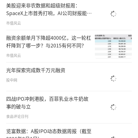
美股迎来非农数据和超级财报周：
SpaceX上市首秀打响，AI公司财报能否
扛住市值审判？
市值风云
融资余额单月下降超4000亿，这一轮杠
杆降到了哪一步？与2015有何不同？
市值风云
光年探索完成数千万元融资
投中网
四战IPO冲刺港股，百菲乳业水牛奶故
事的破与立
食品评论日刊
览富数据：A股IPO动态数据周报（截至