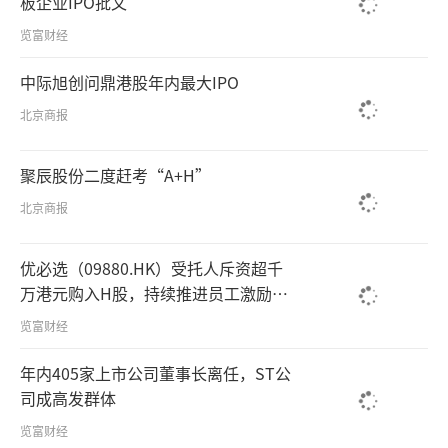
板企业IPO批文
览富财经
中际旭创问鼎港股年内最大IPO
北京商报
聚辰股份二度赶考“A+H”
北京商报
优必选（09880.HK）受托人斥资超千
万港元购入H股，持续推进员工激励计
划
览富财经
年内405家上市公司董事长离任，ST公
司成高发群体
览富财经