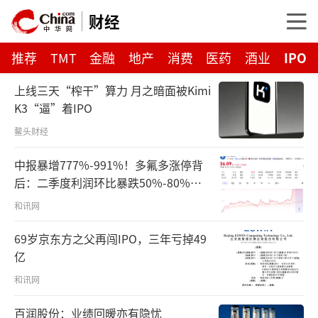
财经
推荐
TMT
金融
地产
消费
医药
酒业
IPO
上线三天“榨干”算力 月之暗面被Kimi
K3“逼”着IPO
鳌头财经
中报暴增777%-991%！多氟多涨停背
后：二季度利润环比暴跌50%-80%，
是黄金坑还是陷阱？
和讯网
69岁京东方之父再闯IPO，三年亏掉49
亿
和讯网
百润股份：业绩回暖亦有隐忧