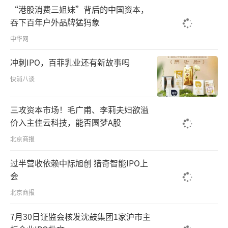
“港股消费三姐妹”背后的中国资本，
吞下百年户外品牌猛犸象
中华网
冲刺IPO，百菲乳业还有新故事吗
快消八谈
三攻资本市场！毛广甫、李莉夫妇欲溢
价入主佳云科技，能否圆梦A股
北京商报
过半营收依赖中际旭创 猎奇智能IPO上
会
北京商报
7月30日证监会核发沈鼓集团1家沪市主