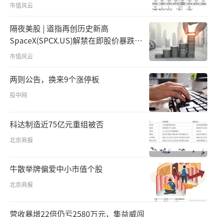
市值风云
隔夜美股 | 道指再创历史新高
SpaceX(SPCX.US)解禁在即股价暴跌超
13%
市值风云
两则公告，换来9个涨停板
投中网
科达制造近75亿元重组被否
北京商报
牛散举牌偏爱中小市值个股
北京商报
营收暴增22倍仍亏2580万元，集益威闯