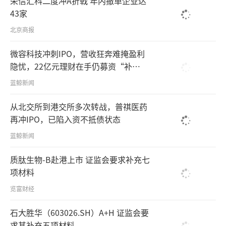
荣信汇科二度冲A折戟 年内撤单企业达
43家
北京商报
微容科技冲刺IPO，营收狂奔难掩盈利
隐忧，22亿元理财在手仍募资“补
血”引争议
蓝鲸新闻
从北交所到港交所多次转战，普祺医药
再冲IPO，已陷入资不抵债状态
蓝鲸新闻
质肽生物-B赴港上市 证监会要求补充七
项材料
览富财经
石大胜华（603026.SH）A+H 证监会要
求其补充五项材料