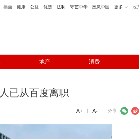
插画
健康
公益
优选
法制
守艺中华
应急中国
更多
地
融
地产
消费
事人已从百度离职
A+
微信
A-
微博
分享