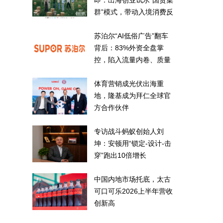
即：出海创业试水“国货集
群”模式，带动入境消费反
向种草
苏泊尔“AI低俗广告”翻车
背后：83%外资全盘掌
控，陷入流量内卷、质量
频发的负循环
体育营销成光伏出海重
地，隆基成为拜仁全球官
方合作伙伴
专访战斗蚂蚁创始人刘
坤：安顿用“锁定-设计-击
穿”跑出10倍增长
中国内地市场托底，太古
可口可乐2026上半年营收
创新高