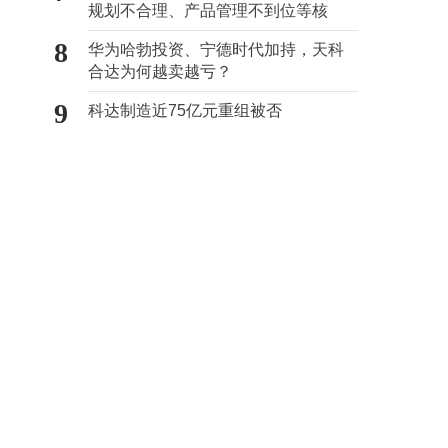
规划不合理、产品管理不到位等核
心“痛点”
8
华为哈勃投资、宁德时代加持，天科
合达为何越卖越亏？
9
科达制造近75亿元重组被否