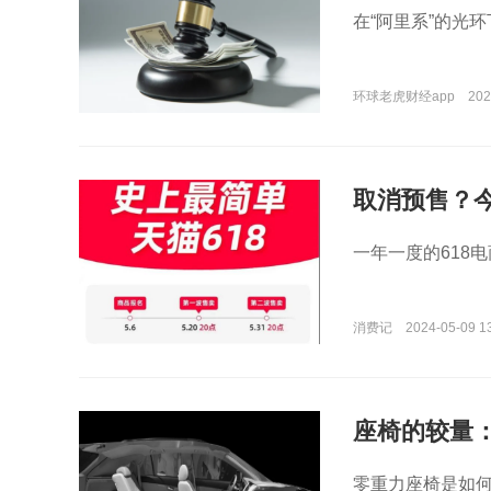
在“阿里系”的光
环球老虎财经app
202
取消预售？今
一年一度的618
消费记
2024-05-09 1
座椅的较量
零重力座椅是如