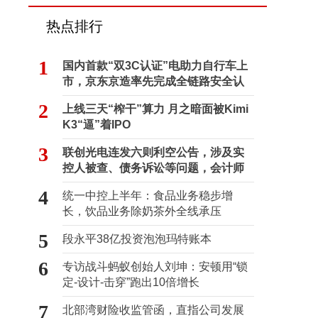
热点排行
1
国内首款“双3C认证”电助力自行车上
市，京东京造率先完成全链路安全认
证
2
上线三天“榨干”算力 月之暗面被Kimi
K3“逼”着IPO
3
联创光电连发六则利空公告，涉及实
控人被查、债务诉讼等问题，会计师
事务所曾出具“保留意见”
4
统一中控上半年：食品业务稳步增
长，饮品业务除奶茶外全线承压
5
段永平38亿投资泡泡玛特账本
6
专访战斗蚂蚁创始人刘坤：安顿用“锁
定-设计-击穿”跑出10倍增长
7
北部湾财险收监管函，直指公司发展