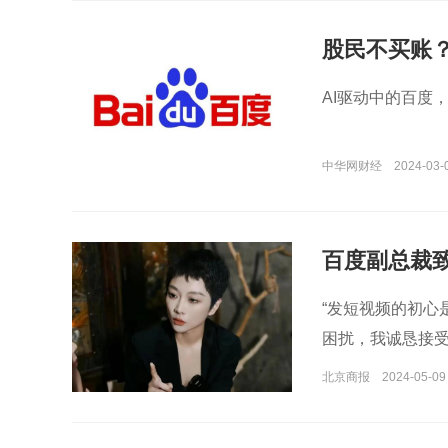
股民不买账
AI驱动中的百度
中华网财经
2024-03-
百度副总裁
“发短视频的初心
困扰，我诚恳接受
北京商报
2024-05-09