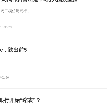
周鸿二模仿周鸿祎。
 15:35:23
ne，跌出前5
5:01:56
银行开始“缩表”？