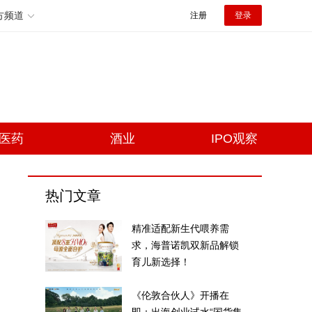
方频道
注册
登录
医药
酒业
IPO观察
热门文章
精准适配新生代喂养需
求，海普诺凯双新品解锁
育儿新选择！
《伦敦合伙人》开播在