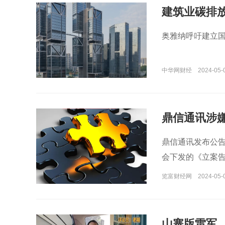
建筑业碳排
奥雅纳呼吁建立
中华网财经
2024-05-
鼎信通讯涉
鼎信通讯发布公告称
会下发的《立案
览富财经网
2024-05-
山寨版雷军