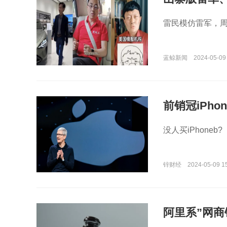
雷民模仿雷军，
蓝鲸新闻
2024-05-09
前销冠iPho
没人买iPhoneb?
锌财经
2024-05-09 1
阿里系”网商