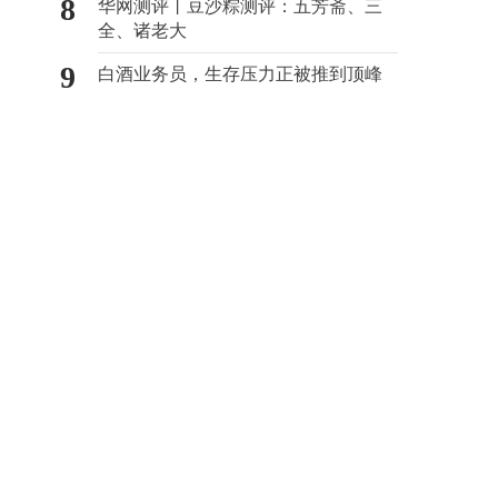
8
华网测评丨豆沙粽测评：五芳斋、三
全、诸老大
9
白酒业务员，生存压力正被推到顶峰