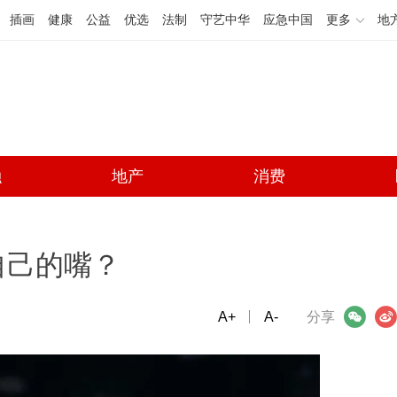
插画
健康
公益
优选
法制
守艺中华
应急中国
更多
地
融
地产
消费
自己的嘴？
A+
微信
A-
微博
分享