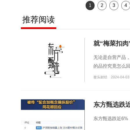
1
2
3
4
推荐阅读
就“梅菜扣肉
无论是自营产品
的品控究竟怎么回
鳌头财经
2024-04-03 
东方甄选跌近
东方甄选跌近6%