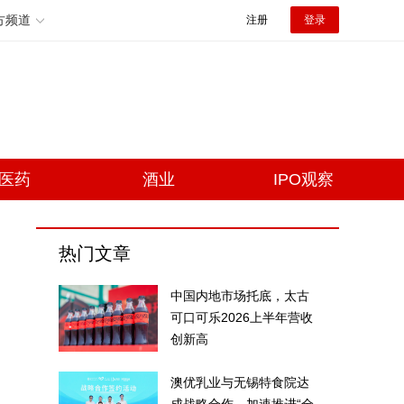
方频道
注册
登录
医药
酒业
IPO观察
热门文章
中国内地市场托底，太古
可口可乐2026上半年营收
创新高
澳优乳业与无锡特食院达