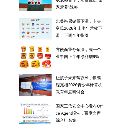
成战略合作，加速推进“全
家营养”战略
北美拖累销量下滑，卡夫
亨氏2026年上半年营收下
滑，下调全年指引
方便面业务领涨，统一企
业中国上半年净利增9%
让孩子未来驾驭AI，猿编
程亮相2026青少年计算机
教育年度研讨会
国家工信安全中心发布Offi
ce Agent报告，百度文库
综合排名第一