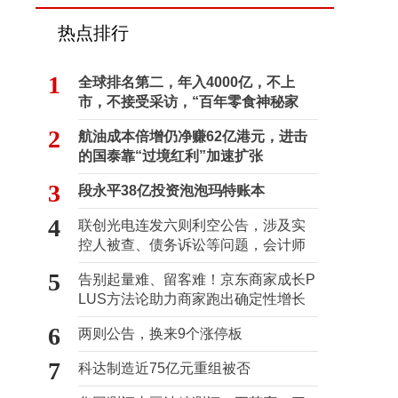
热点排行
1
全球排名第二，年入4000亿，不上
市，不接受采访，“百年零食神秘家
族”浮出水面？
2
航油成本倍增仍净赚62亿港元，进击
的国泰靠“过境红利”加速扩张
3
段永平38亿投资泡泡玛特账本
4
联创光电连发六则利空公告，涉及实
控人被查、债务诉讼等问题，会计师
事务所曾出具“保留意见”
5
告别起量难、留客难！京东商家成长P
LUS方法论助力商家跑出确定性增长
路径
6
两则公告，换来9个涨停板
7
科达制造近75亿元重组被否