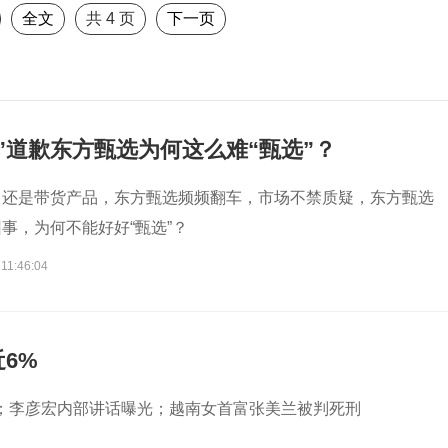
全文
共
4
页
下一页
”道歉东方甄选为何这么难“甄选”？
，还是带货产品，东方甄选频频翻车，市场不禁质疑，东方甄选
事，为何不能好好“甄选”？
11:46:04
6%
；李彦宏内部讲话曝光；越南女首富张美兰被判死刑