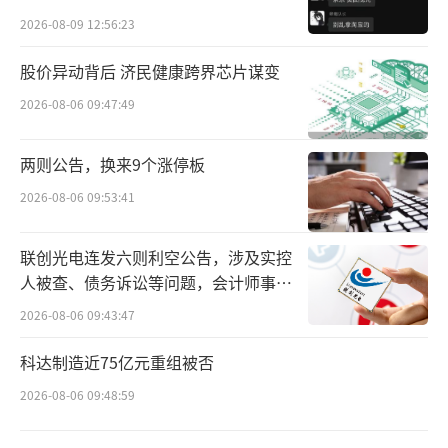
贵的拿”
2026-08-09 12:56:23
股价异动背后 济民健康跨界芯片谋变
旅行保险作为一种安全保障措施，可以在
2026-08-06 09:47:49
旅行中提供医疗保障、意外赔偿、财物保护等
多重保障，逐渐成为了旅行爱好者出门的“必
两则公告，换来9个涨停板
需品”。每款保险产品都有一定的保障范围，
2026-08-06 09:53:41
而不少客户在旅行过程中遇遭遇严重意外事故
联创光电连发六则利空公告，涉及实控
或突发重大疾病时，所需要的救援服务超出了
人被查、债务诉讼等问题，会计师事务
所购旅行保险的保险责任范围，如果不能得到
所曾出具“保留意见”
2026-08-06 09:43:47
及时救助，很有可能危及生命。
科达制造近75亿元重组被否
以人为本、生命至上。为了让客户在紧急
2026-08-06 09:48:59
情况下能够得到及时高效的救援，京东安联财
险近日正式推出了“优先救援”服务机制，承