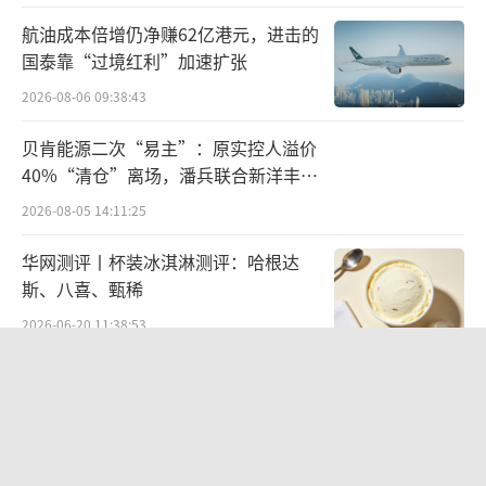
航油成本倍增仍净赚62亿港元，进击的
国泰靠“过境红利”加速扩张
2026-08-06 09:38:43
贝肯能源二次“易主”：原实控人溢价
40%“清仓”离场，潘兵联合新洋丰、
宏科百世拟入主
2026-08-05 14:11:25
华网测评丨杯装冰淇淋测评：哈根达
斯、八喜、甄稀
2026-06-20 11:38:53
营收暴增22倍仍亏2580万元，集益威闯
关科创板背后深陷客户依赖与无实控人
困局
2026-08-06 09:45:09