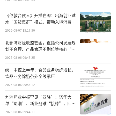
构等服务。
若被保险人出险地点在救援网络覆盖范围
《伦敦合伙人》开播在即：出海创业试
水“国货集群”模式，带动入境消费反
内的，京东安联将协助联系救援网络服务商，
向种草
2026-08-07 15:17:50
并为其提供紧急救援费用担保，确保救援过程
顺利进行，待被保险人伤情/病情稳定后，再进
北部湾财险收监管函，直指公司发展规
行事后结算。
划不合理、产品管理不到位等核心“痛
点”
2026-08-06 09:43:25
若被保险人处于救援网络难以覆盖的偏远
地区时，京东安联会和被保险人一同尽最大努
统一中控上半年：食品业务稳步增长，
饮品业务除奶茶外全线承压
力寻找当地民间救援组织。另外，若因币种、
2026-08-06 09:56:12
应急资金短缺、通讯网络差等原因无法和当地
救援组织结算时，京东安联可以协助垫付，先
九洲药业中报罕见“双降”：诺华大
确保救援顺利开展，客户可后续再返还垫付费
单“退潮”、新业务难“接棒”，四大
难关待闯
用。
（责任编辑：zx0600）
2026-08-06 09:44:11