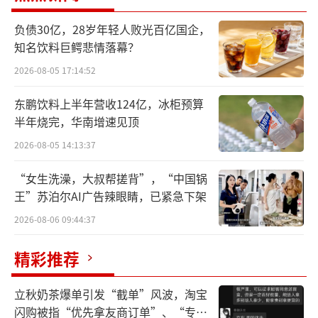
负债30亿，28岁年轻人败光百亿国企，
知名饮料巨鳄悲情落幕？
2026-08-05 17:14:52
东鹏饮料上半年营收124亿，冰柜预算
半年烧完，华南增速见顶
2026-08-05 14:13:37
“女生洗澡，大叔帮搓背”，“中国锅
王”苏泊尔AI广告辣眼睛，已紧急下架
2026-08-06 09:44:37
精彩推荐
立秋奶茶爆单引发“截单”风波，淘宝
闪购被指“优先拿友商订单”、“专挑