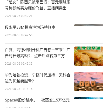
“超女”陈西贝被曝售假：百元羽绒服
诺凡是投保京东安联旅行险保单且在保期内的
号称鹅绒实为廉价飞丝，直播间卖出超
被保险人（以下简称“被保险人”），在旅行
百万元
2026-08-06 09:42:26
期间，若不幸突发意外事故或突发急性病危及
段永平38亿投资泡泡玛特账本
生命需紧急转运到就近的医疗机构进行救治
2026-08-06 09:42:56
时，不论是否属于保单保障责任范围内，京东
安联均会第一时间启动“优先救援”服务，协
百度、高德地图开机广告卷土重来：广
助被保险人就近就医治疗。
告时长最高5秒，点击后跳转第三方
具体而言，被保险人在旅行过程中遇到紧
2026-08-06 09:45:35
急情况，可拨打24小时客户服务热线950610
华为哈勃投资、宁德时代加持，天科合
（境内）/+862085132999（境外）提出救援申
达为何越卖越亏？
请。京东安联将在5分钟内完成救援服务受理，
2026-08-05 14:16:14
救援中心将在30分钟内为被保险人提供线上救
SpaceX股价跳水，一夜蒸发1.5万亿元
援指引、电话医生服务及协助联系当地救援机
2026-08-06 09:45:59