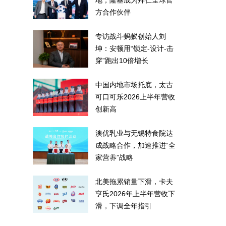
地，隆基成为拜仁全球官
方合作伙伴
专访战斗蚂蚁创始人刘
坤：安顿用“锁定-设计-击
穿”跑出10倍增长
中国内地市场托底，太古
可口可乐2026上半年营收
创新高
澳优乳业与无锡特食院达
成战略合作，加速推进“全
家营养”战略
北美拖累销量下滑，卡夫
亨氏2026年上半年营收下
滑，下调全年指引