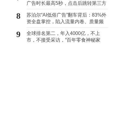
广告时长最高5秒，点击后跳转第三方
8
苏泊尔“AI低俗广告”翻车背后：83%外
资全盘掌控，陷入流量内卷、质量频
发的负循环
9
全球排名第二，年入4000亿，不上
市，不接受采访，“百年零食神秘家
族”浮出水面？