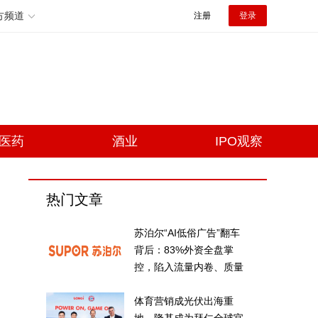
方频道
注册
登录
医药
酒业
IPO观察
热门文章
苏泊尔“AI低俗广告”翻车
背后：83%外资全盘掌
控，陷入流量内卷、质量
频发的负循环
体育营销成光伏出海重