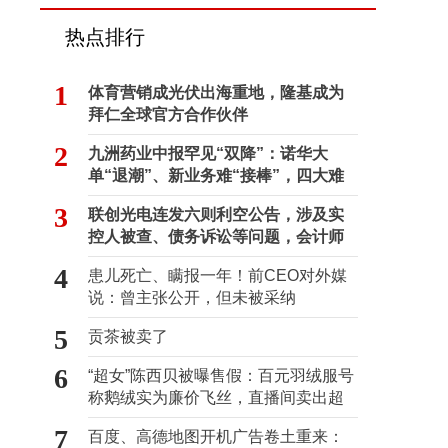
热点排行
1
体育营销成光伏出海重地，隆基成为
拜仁全球官方合作伙伴
2
九洲药业中报罕见“双降”：诺华大
单“退潮”、新业务难“接棒”，四大难
关待闯
3
联创光电连发六则利空公告，涉及实
控人被查、债务诉讼等问题，会计师
事务所曾出具“保留意见”
4
患儿死亡、瞒报一年！前CEO对外媒
说：曾主张公开，但未被采纳
5
贡茶被卖了
6
“超女”陈西贝被曝售假：百元羽绒服号
称鹅绒实为廉价飞丝，直播间卖出超
百万元
7
百度、高德地图开机广告卷土重来：