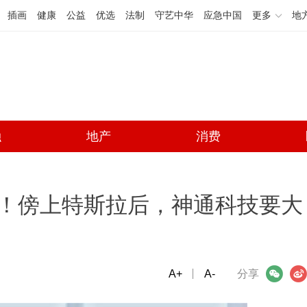
插画
健康
公益
优选
法制
守艺中华
应急中国
更多
地
融
地产
消费
倍！傍上特斯拉后，神通科技要大
A+
微信
A-
微博
分享